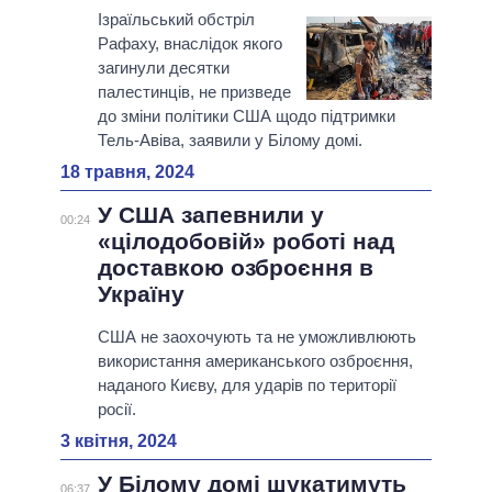
Ізраїльський обстріл
Рафаху, внаслідок якого
загинули десятки
палестинців, не призведе
до зміни політики США щодо підтримки
Тель-Авіва, заявили у Білому домі.
18 травня, 2024
У США запевнили у
00:24
«цілодобовій» роботі над
доставкою озброєння в
Україну
США не заохочують та не уможливлюють
використання американського озброєння,
наданого Києву, для ударів по території
росії.
3 квітня, 2024
У Білому домі шукатимуть
06:37