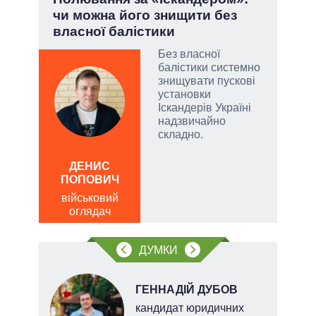
чи можна його знищити без
Укр
власної балістики
атий
Без власної
чові
балістики системно
,
знищувати пускові
за
установки
Іскандерів Україні
надзвичайно
складно.
а
ОЛ
Р
ДЕНИС
ПОПОВИЧ
по
о
військовий
оглядач
ДУМКИ
ГЕННАДІЙ ДУБОВ
кандидат юридичних