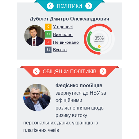
ПОЛIТИКИ
ич
Дубілет Дмитро Олександрович
Ге
У процесі
0
65
Виконано
35
11
35%
Не виконано
20
виконано
0
Всього
31
ОБІЦЯНКИ ПОЛІТИКІВ
ив
,
Федієнко пообіцяв
м
звернутися до НБУ за
офіційними
для
роз’ясненнями щодо
ризику витоку
персональних даних українців із
прот
платіжних чеків
«Ва