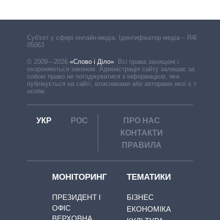
Cуб'єкт у сфері онлайн-медіа. Ідентифікатор медіа – R40-
05063
© 2009—2026
«Слово і Діло»
.
Всі права захищені і
охороняються законом. Адміністрація сайту залишає за
собою право не погоджуватися з інформацією, яка
публікується на сайті, власниками або авторами якої є треті
особи.
УКР
РОС
ПРО НАС
КОНТАКТИ
ПРАВИЛА
МОНІТОРИНГ
ТЕМАТИКИ
ПРЕЗИДЕНТ І
БІЗНЕС
ОФІС
ЕКОНОМІКА
ВЕРХОВНА