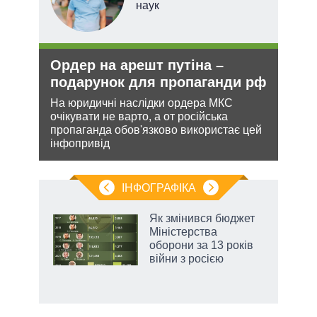
наук
Ордер на арешт путіна –
Рез
подарунок для пропаганди рф
реж
рек
На юридичні наслідки ордера МКС
очікувати не варто, а от російська
и з
Попр
пропаганда обов'язково використає цей
же
до ви
інфопривід
це д
ІНФОГРАФІКА
Як змінився бюджет
ть
Міністерства
оборони за 13 років
війни з росією