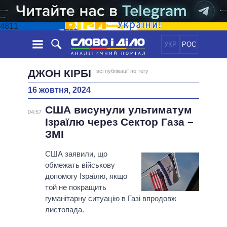
4811
УКР
РОС
НОВИНИ
ДЖОН КІРБІ
всі публікації по тегу
16 жовтня, 2024
ОБIЦЯНКИ
СТРІЧКА
ПОЛІТИКА
США висунули ультиматум
ПОДІЇ
ЕКОНОМІКА
04:57
ПОЛIТИКИ
Ізраїлю через Сектор Газа –
СТАТТІ
СУСПІЛЬСТВО
ЗМІ
ІНФОГРАФІКА
ДУМКИ
СВІТ
УСІ ПОЛІТИКИ
ОГЛЯДИ
США заявили, що
ПРЕЗИДЕНТ І ОФІС
ВІДЕО
обмежать військову
ДАЙДЖЕСТИ
ВЕРХОВНА РАДА
допомогу Ізраїлю, якщо
ПІДТРИМАТИ
КАБІНЕТ МІНІСТРІВ
той не покращить
ГОЛОВИ ОБЛАДМІНІСТРАЦІЙ
гуманітарну ситуацію в Газі впродовж
ПОРІВНЯННЯ ПОЛІТИКІВ
листопада.
МЕРИ МІСТ