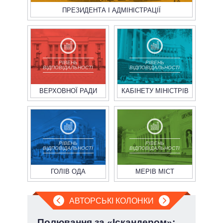
ПРЕЗИДЕНТА І АДМІНІСТРАЦІЇ
РІВЕНЬ
РІВЕНЬ
ВІДПОВІДАЛЬНОСТІ
ВІДПОВІДАЛЬНОСТІ
ВЕРХОВНОЇ РАДИ
КАБІНЕТУ МІНІСТРІВ
РІВЕНЬ
РІВЕНЬ
ВІДПОВІДАЛЬНОСТІ
ВІДПОВІДАЛЬНОСТІ
ГОЛІВ ОДА
МЕРІВ МІСТ
АВТОРСЬКІ КОЛОНКИ
Полювання за «Іскандером»:
П'я