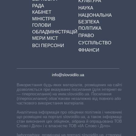
КУЛЬТУРА
РАДА
НАУКА
КАБІНЕТ
НАЦІОНАЛЬНА
МІНІСТРІВ
БЕЗПЕКА
ГОЛОВИ
ПОЛІТИКА
ОБЛАДМІНІСТРАЦІЙ
ПРАВО
МЕРИ МІСТ
СУСПІЛЬСТВО
ВСІ ПЕРСОНИ
ФІНАНСИ
info@slovoidilo.ua
Використання будь-яких матеріалів, розміщених на сайті,
дозволяється при вказуванні посилання (для інтернет-видань
— гіперпосилання) на www.slovoidilo.ua. Посилання
(гіперпосилання) обов’язкове незалежно від повного або
часткового використання матеріалів.
Аналітична інформація про обіцянки політиків і чиновників,
що розміщені на порталі slovoidilo.ua, а також інформація про
стан виконання цих обіцянок, зібрана й опрацьована ТОВ «ІА
Слово і Діло» і є власністю ТОВ «ІА Слово і Діло».
Інфографіки, розміщені на порталі slovoidilo.ua, створені ГО