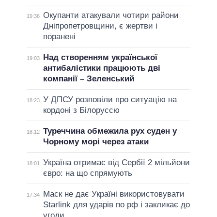
Окупанти атакували чотири райони
19:36
Дніпропетровщини, є жертви і
поранені
Над створенням української
19:03
антибалістики працюють дві
компанії – Зеленський
У ДПСУ розповіли про ситуацію на
18:23
кордоні з Білоруссю
Туреччина обмежила рух суден у
18:12
Чорному морі через атаки
Україна отримає від Сербії 2 мільйони
18:01
євро: на що спрямують
Маск не дає Україні використовувати
17:34
Starlink для ударів по рф і закликає до
угоди