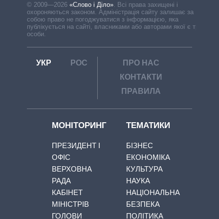
© 2009—2026
«Слово і Діло»
.
Всі права захищені і
охороняються законом. Адміністрація сайту залишає за
собою право не погоджуватися з інформацією, яка
публікується на сайті, власниками або авторами якої є треті
особи.
УКР
РОС
ПРО НАС
КОНТАКТИ
ПРАВИЛА
МОНІТОРИНГ
ТЕМАТИКИ
ПРЕЗИДЕНТ І
БІЗНЕС
ОФІС
ЕКОНОМІКА
ВЕРХОВНА
КУЛЬТУРА
РАДА
НАУКА
КАБІНЕТ
НАЦІОНАЛЬНА
МІНІСТРІВ
БЕЗПЕКА
ГОЛОВИ
ПОЛІТИКА