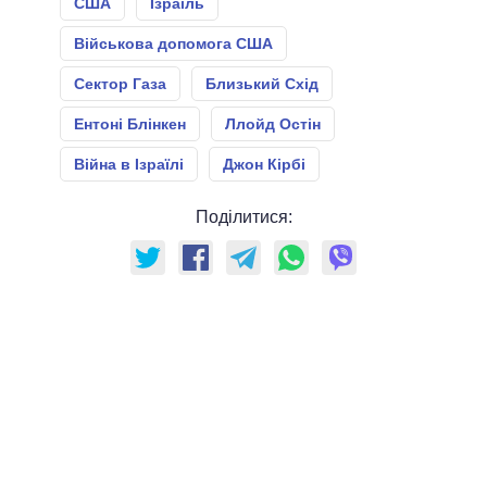
США
Ізраїль
Військова допомога США
Сектор Газа
Близький Схід
Ентоні Блінкен
Ллойд Остін
Війна в Ізраїлі
Джон Кірбі
Поділитися: