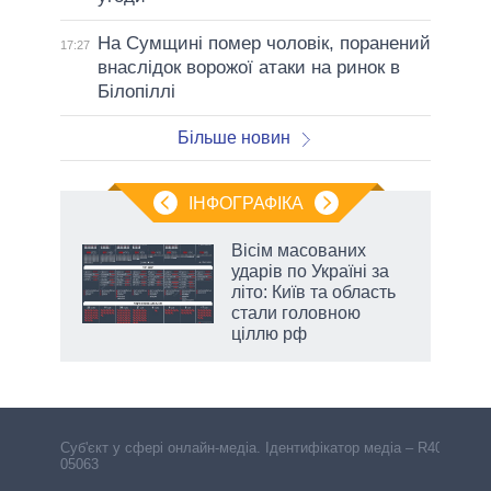
На Сумщині помер чоловік, поранений
17:27
внаслідок ворожої атаки на ринок в
Білопіллі
Більше новин
ІНФОГРАФІКА
Вісім масованих
раїні
ударів по Україні за
ої
літо: Київ та область
стали головною
ціллю рф
Cуб'єкт у сфері онлайн-медіа. Ідентифікатор медіа – R40-
05063