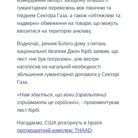
комерційний імпорт, заборону більшості
гуманітарних перевезень між північчю та
півднем Сектора Газа, а також «обтяжливі та
надмірні» обмеження на товари, що можуть
ввозитися на територію анклаву.
Водночас, речник Білого дому з питань
національної безпеки Джон Кірбі заявив, що
лист «не був погрозою», але вкотре
наголосив на нагальній необхідності
збільшення гуманітарної допомоги у Секторі
Газа.
«Нам здається, що вони (ізраїльтяни)
сприймають це серйозно»
, - прокоментував
лист Кірбі.
Нагадаємо, США розгорнуть в Ізраїлі
протиракетний комплекс THAAD
.