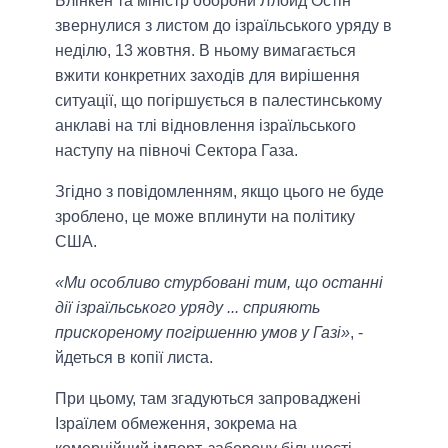
Блінкен та міністр оборони Ллойд Остін
звернулися з листом до ізраїльського уряду в
неділю, 13 жовтня. В ньому вимагається
вжити конкретних заходів для вирішення
ситуації, що погіршується в палестинському
анклаві на тлі відновлення ізраїльського
наступу на півночі Сектора Газа.
Згідно з повідомленням, якщо цього не буде
зроблено, це може вплинути на політику
США.
«Ми особливо стурбовані тим, що останні
дії ізраїльського уряду ... сприяють
прискореному погіршенню умов у Газі»
, -
йдеться в копії листа.
При цьому, там згадуються запроваджені
Ізраїлем обмеження, зокрема на