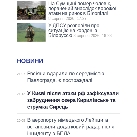
На Сумщині помер чоловік,
поранений внаслідок ворожої
атаки на ринок в Білопіллі
8 серпня 2026, 17:27
У ДПСУ розповіли про
ситуацію на кордоні з
Білоруссю
8 серпня 2026, 18:23
НОВИНИ
Росіяни вдарили по середмістю
21:57
Павлограда, є постраждалі
У Києві після атаки рф зафіксували
21:12
забруднення озера Кирилівське та
струмка Сирець
В аеропорту німецького Лейпцига
20:08
встановили додатковий радар після
інциденту з БПЛА