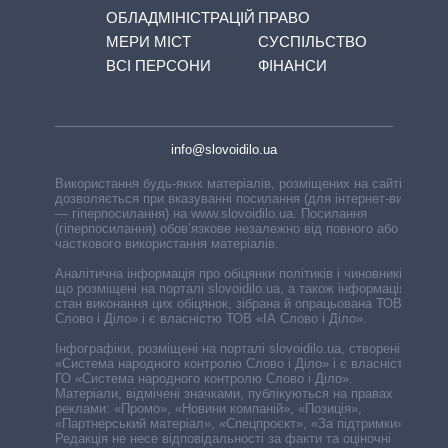
ОБЛАДМІНІСТРАЦІЙ
ПРАВО
МЕРИ МІСТ
СУСПІЛЬСТВО
ВСІ ПЕРСОНИ
ФІНАНСИ
info@slovoidilo.ua
Використання будь-яких матеріалів, розміщених на сайті,
дозволяється при вказуванні посилання (для інтернет-видань
— гіперпосилання) на www.slovoidilo.ua. Посилання
(гіперпосилання) обов’язкове незалежно від повного або
часткового використання матеріалів.
Аналітична інформація про обіцянки політиків і чиновників,
що розміщені на порталі slovoidilo.ua, а також інформація про
стан виконання цих обіцянок, зібрана й опрацьована ТОВ «ІА
Слово і Діло» і є власністю ТОВ «ІА Слово і Діло».
Інфографіки, розміщені на порталі slovoidilo.ua, створені ГО
«Система народного контролю Слово і Діло» і є власністю
ГО «Система народного контролю Слово і Діло».
Матеріали, відмічені значками, публікуються на правах
реклами: «Промо», «Новини компаній», «Позиція»,
«Партнерський матеріал», «Спецпроєкт», «За підтримки».
Редакція не несе відповідальності за факти та оціночні