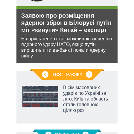
Заявою про розміщення
Ане
ядерної зброї в Білорусі путін
зав
міг «кинути» Китай – експерт
НА
кова
Білорусь тепер стає можливою мішенню
Може
ру –
ядерного удару НАТО, якщо путін
анек
вирішить піти ва-банк і почати ядерну
стат
війну
спро
ІНФОГРАФІКА
 5
Вісім масованих
вго
ударів по Україні за
літо: Київ та область
стали головною
ціллю рф