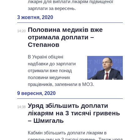
лікарні для виплати лікарям підвищеної
зарплати за вересень.
3 жовтня, 2020
Половина медиків вже
14:20
отримала доплати –
Степанов
В Україні обіцяні
надбавки до зарплати
отримали вже понад
половини медичних
працівників, запевнили в МОЗ.
9 вересня, 2020
Уряд збільшить доплати
14:38
лікарям на 3 тисячі гривень
– Шмигаль
Кабмін збільшить доплати лікарям в
середньому на 3 тисячі гривень. Також уряд