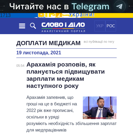
1713
УКР
РОС
НОВИНИ
ДОПЛАТИ МЕДИКАМ
всі публікації по тегу
19 листопада, 2021
ОБIЦЯНКИ
СТРІЧКА
ПОЛІТИКА
Арахамія розповів, як
ПОДІЇ
ЕКОНОМІКА
05:54
ПОЛIТИКИ
планується підвищувати
СТАТТІ
СУСПІЛЬСТВО
зарплати медикам
ІНФОГРАФІКА
ДУМКИ
СВІТ
УСІ ПОЛІТИКИ
наступного року
ОГЛЯДИ
ПРЕЗИДЕНТ І ОФІС
ВІДЕО
Арахамія запевнив, що
ДАЙДЖЕСТИ
ВЕРХОВНА РАДА
гроші на це в бюджеті на
ПІДТРИМАТИ
КАБІНЕТ МІНІСТРІВ
2022 рік вже прописані,
ГОЛОВИ ОБЛАДМІНІСТРАЦІЙ
оскільки в уряді
ПОРІВНЯННЯ ПОЛІТИКІВ
розуміють необхідність збільшення зарплат
МЕРИ МІСТ
для медпрацівників