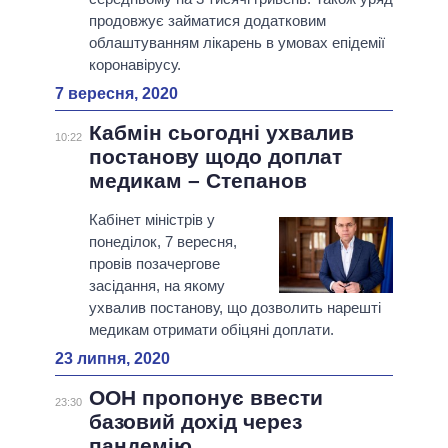
продовжує займатися додатковим
облаштуванням лікарень в умовах епідемії
коронавірусу.
7 вересня, 2020
Кабмін сьогодні ухвалив
10:22
постанову щодо доплат
медикам – Степанов
Кабінет міністрів у
понеділок, 7 вересня,
провів позачергове
засідання, на якому
ухвалив постанову, що дозволить нарешті
медикам отримати обіцяні доплати.
23 липня, 2020
ООН пропонує ввести
23:30
базовий дохід через
пандемію