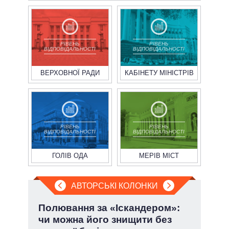
РІВЕНЬ
РІВЕНЬ
ВІДПОВІДАЛЬНОСТІ
ВІДПОВІДАЛЬНОСТІ
ВЕРХОВНОЇ РАДИ
КАБІНЕТУ МІНІСТРІВ
РІВЕНЬ
РІВЕНЬ
ВІДПОВІДАЛЬНОСТІ
ВІДПОВІДАЛЬНОСТІ
ГОЛІВ ОДА
МЕРІВ МІСТ
АВТОРСЬКІ КОЛОНКИ
.
Полювання за «Іскандером»:
Ево
чи можна його знищити без
пер