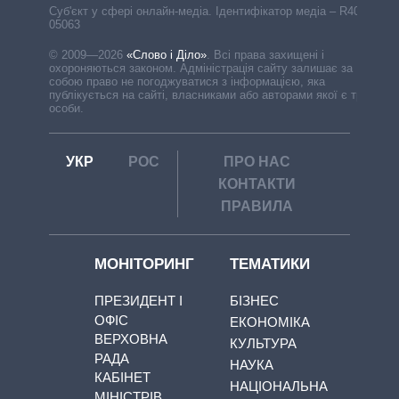
Cуб'єкт у сфері онлайн-медіа. Ідентифікатор медіа – R40-
05063
© 2009—2026
«Слово і Діло»
.
Всі права захищені і
охороняються законом. Адміністрація сайту залишає за
собою право не погоджуватися з інформацією, яка
публікується на сайті, власниками або авторами якої є треті
особи.
УКР
РОС
ПРО НАС
КОНТАКТИ
ПРАВИЛА
МОНІТОРИНГ
ТЕМАТИКИ
ПРЕЗИДЕНТ І
БІЗНЕС
ОФІС
ЕКОНОМІКА
ВЕРХОВНА
КУЛЬТУРА
РАДА
НАУКА
КАБІНЕТ
НАЦІОНАЛЬНА
МІНІСТРІВ