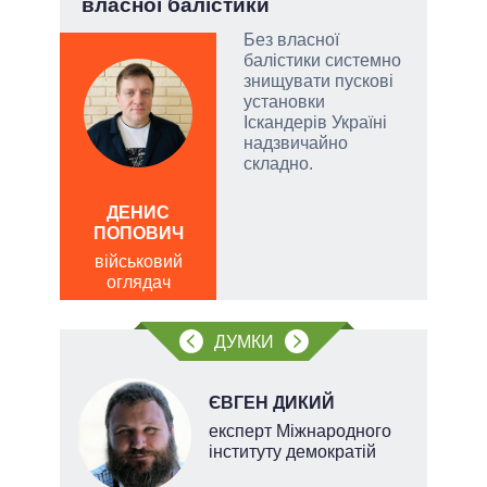
власної балістики
Дра
Без власної
балістики системно
и, а
знищувати пускові
и
установки
 рф.
Іскандерів Україні
ла
надзвичайно
римку
складно.
лі
ДЕНИС
Д
ПОПОВИЧ
ПО
військовий
ві
оглядач
о
ДУМКИ
НОВ
ЄВГЕН ДИКИЙ
експерт Міжнародного
інституту демократій