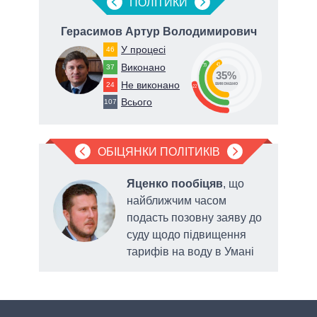
ПОЛIТИКИ
Герасимов Артур Володимирович
Ге
У процесі
46
43
Виконано
35
37
35%
Не виконано
24
виконано
22
Всього
107
ОБІЦЯНКИ ПОЛІТИКІВ
яв
Яценко пообіцяв
, що
найближчим часом
подасть позовну заяву до
у у
суду щодо підвищення
 року
тарифів на воду в Умані