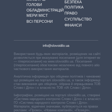
БЕЗПЕКА
ГОЛОВИ
ПОЛІТИКА
ОБЛАДМІНІСТРАЦІЙ
ПРАВО
МЕРИ МІСТ
СУСПІЛЬСТВО
ВСІ ПЕРСОНИ
ФІНАНСИ
info@slovoidilo.ua
Використання будь-яких матеріалів, розміщених на сайті,
дозволяється при вказуванні посилання (для інтернет-видань
— гіперпосилання) на www.slovoidilo.ua. Посилання
(гіперпосилання) обов’язкове незалежно від повного або
часткового використання матеріалів.
Аналітична інформація про обіцянки політиків і чиновників,
що розміщені на порталі slovoidilo.ua, а також інформація про
стан виконання цих обіцянок, зібрана й опрацьована ТОВ «ІА
Слово і Діло» і є власністю ТОВ «ІА Слово і Діло».
Інфографіки, розміщені на порталі slovoidilo.ua, створені ГО
«Система народного контролю Слово і Діло» і є власністю
ГО «Система народного контролю Слово і Діло».
Матеріали, відмічені значками, публікуються на правах
реклами: «Промо», «Новини компаній», «Позиція»,