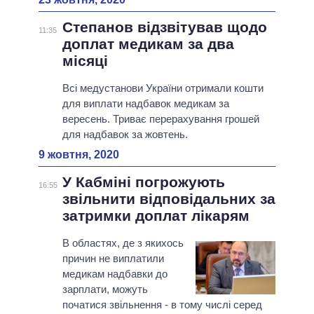
Степанов відзвітував щодо
11:35
доплат медикам за два
місяці
Всі медустанови України отримали кошти
для виплати надбавок медикам за
вересень. Триває перерахування грошей
для надбавок за жовтень.
9 жовтня, 2020
У Кабміні погрожують
16:55
звільнити відповідальних за
затримки доплат лікарям
В областях, де з якихось
причин не виплатили
медикам надбавки до
зарплати, можуть
початися звільнення - в тому числі серед