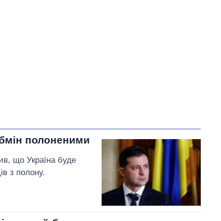
У процесі
76
Виконано
25
23%
71
Не виконано
23
7
виконано
Всього
108
6
Скороход пообіцяла
ініціювати перевірку
діяльності керівної
бмін полоненими
компанії «Дім 9000» щодо
обслуговування
в, що Україна буде
протипожежної системи ЖК
ів з полону.
«Варшавський»