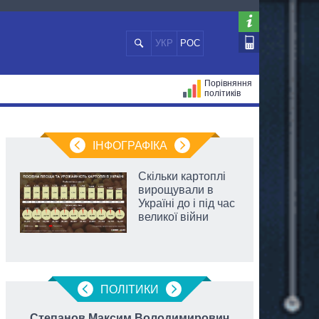
УКР
РОС
Порівняння
політиків
ЦІЙ
МЕРИ МІСТ
ВСІ ПЕРСОНИ
ІНФОГРАФІКА
Скільки картоплі
вирощували в
Україні до і під час
великої війни
ПОЛIТИКИ
Степанов Максим Володимирович
Єр