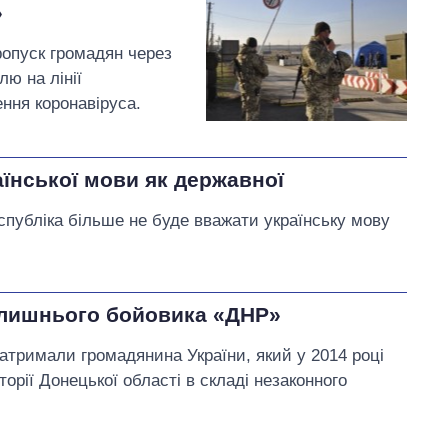
»
ропуск громадян через
лю на лінії
ня коронавіруса.
аїнської мови як державної
публіка більше не буде вважати українську мову
лишнього бойовика «ДНР»
атримали громадянина України, який у 2014 році
орії Донецької області в складі незаконного