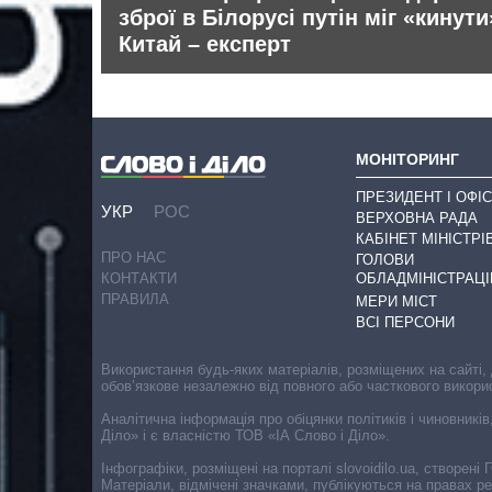
 рф
зброї в Білорусі путін міг «кинути
Китай – експерт
МОНІТОРИНГ
ПРЕЗИДЕНТ І ОФІС
УКР
РОС
ВЕРХОВНА РАДА
КАБІНЕТ МІНІСТРІ
ПРО НАС
ГОЛОВИ
ОБЛАДМІНІСТРАЦІ
КОНТАКТИ
ПРАВИЛА
МЕРИ МІСТ
ВСІ ПЕРСОНИ
Використання будь-яких матеріалів, розміщених на сайті,
обов’язкове незалежно від повного або часткового викори
Аналітична інформація про обіцянки політиків і чиновників
Діло» і є власністю ТОВ «ІА Слово і Діло».
Інфографіки, розміщені на порталі slovoidilo.ua, створен
Матеріали, відмічені значками, публікуються на правах р