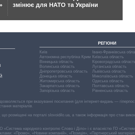
»
змінює для НАТО та України
те
РЕГІОНИ
Київ
Івано-Франківська обл
Автономна республіка Крим
Київська область
Вінницька область
Кіровоградська област
В
Волинська область
Луганська область
Дніпропетровська область
Львівська область
Донецька область
Миколаївська область
Й
Житомирська область
Одеська область
Закарпатська область
Полтавська область
Запорізька область
Рівненська область
 дозволяється при вказуванні посилання (для інтернет-видань — гіперпоси
стання матеріалів.
, що розміщені на порталі slovoidilo.ua, а також інформація про стан вик
і ГО «Система народного контролю Слово і Діло» і є власністю ГО «Систе
еклами: «Промо», «Новини компаній», «Позиція», «Партнерський матеріал