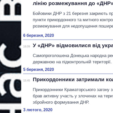
лінію розмежування до «ДНР
Бойовики ДНР з 21 березня закриють п
пункти прикордонного та митного контро
розмежування для недопущення поширен
6 березня, 2020
У «ДНР» відмовилися від укр
16:09
Самопроголошена Донецька народна рес
державною на підконтрольній території.
5 березня, 2020
Прикордонники затримали ко
15:45
Прикордонники Краматорського загону з
брав активну участь у злочинах на терит
збройного формування ДНР.
3 лютого, 2020