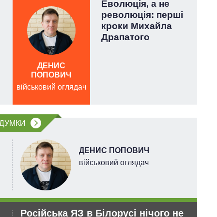
Еволюція, а не
революція: перші
кроки Михайла
Драпатого
ДЕНИС
ПОПОВИЧ
військовий оглядач
війс
ДУМКИ
ДЕНИС ПОПОВИЧ
військовий оглядач
Російська ЯЗ в Білорусі нічого не
Ук