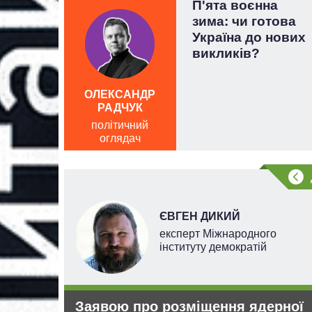
 за
П'ята воєнна
м»: чи
зима: чи готова
о
Україна до нових
ез
викликів?
лістики
ОЛЕКСАНДР
РАДЧУК
політичний
оглядач
ЄВГЕН ДИКИЙ
 наук
експерт Міжнародного
інституту демократій
Заявою про розміщення ядерної