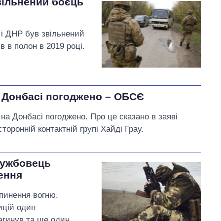
вільнений боєць
 і ДНР був звільнений
 в полон в 2019 році.
 Донбасі погоджено – ОБСЄ
на Донбасі погоджено. Про це сказано в заяві
оронній контактній групі Хайді Грау.
лужбовець
ення
пинення вогню.
ицій один
агинув та ще один