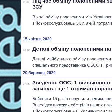
Під час обміну полоненими з
11:31
ЗСУ
В ході обміну полоненими між Україною
військовослужбовець ЗСУ, який потрапив
15 квітня, 2020
Деталі обміну полоненими на
13:10
Деталі майбутнього обміну полоненими 
спеціального представника ОБСЄ в Трист
20 березня, 2020
Зведення ООС: 1 військовос
07:46
загинув і ще 1 отримав поран
Бойовики 15 разів порушили режим при
Внаслідок ворожих обстрілів наших поз
військовослужбовець Об’єднаних сил з