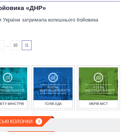
ойовика «ДНР»
и України затримала колишнього бойовика
1
...
10
11
РІВЕНЬ
РІВЕНЬ
РІВЕНЬ
ДПОВІДАЛЬНОСТІ
ВІДПОВІДАЛЬНОСТІ
ВІДПОВІДАЛЬНОСТІ
НЕТУ МІНІСТРІВ
ГОЛІВ ОДА
МЕРІВ МІСТ
СЬКІ КОЛОНКИ