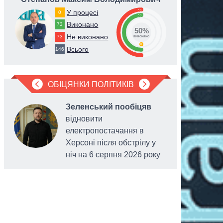
50
У процесі
0
50
Виконано
73
50%
Не виконано
73
виконано
0
Всього
146
ОБІЦЯНКИ ПОЛІТИКІВ
Зеленський пообіцяв
відновити
електропостачання в
Херсоні після обстрілу у
ніч на 6 серпня 2026 року