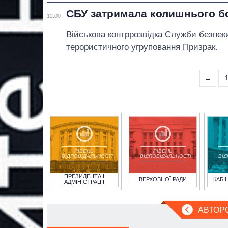
СБУ затримала колишнього б
12:00
Військова контррозвідка Служби безпек
терористичного угруповання Призрак.
←
РІВЕНЬ
РІВЕНЬ
ВІДПОВІДАЛЬНОСТІ
ВІДПОВІДАЛЬНОСТІ
ВІ
ПРЕЗИДЕНТА І
ВЕРХОВНОЇ РАДИ
КАБІ
АДМІНІСТРАЦІЇ
АВТОР