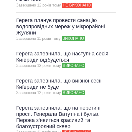
Завершено 12 рокiв тому
НЕ ВИКОНАНО
ВСІ ОБІЦЯНКИ
АРХІВНІ ОБІЦЯНКИ
Герега планує провести санацію
водопровідних мереж у мікрорайоні
Жуляни
Завершено 11 рокiв тому
ВИКОНАНО
Герега запевнила, що наступна сесія
Київради відбудеться
Завершено 12 рокiв тому
ВИКОНАНО
Герега запевнила, що виїзної сесії
Київради не буде
Завершено 12 рокiв тому
ВИКОНАНО
Герега запевнила, що на перетині
просп. Генерала Ватутіна і бульв.
Перова з’явиться красивий та
благоустроєний сквер