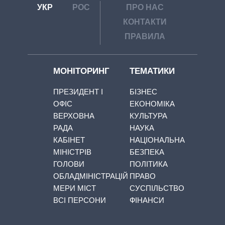
УКР
РОС
ПРО НАС
КОНТАКТИ
ПРАВИЛА
МОНІТОРИНГ
ТЕМАТИКИ
ПРЕЗИДЕНТ І
БІЗНЕС
ОФІС
ЕКОНОМІКА
ВЕРХОВНА
КУЛЬТУРА
РАДА
НАУКА
КАБІНЕТ
НАЦІОНАЛЬНА
МІНІСТРІВ
БЕЗПЕКА
ГОЛОВИ
ПОЛІТИКА
ОБЛАДМІНІСТРАЦІЙ
ПРАВО
МЕРИ МІСТ
СУСПІЛЬСТВО
ВСІ ПЕРСОНИ
ФІНАНСИ