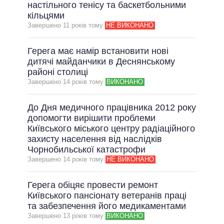
настільного тенісу та баскетбольними
кільцями
Завершено 11 рокiв тому
НЕ ВИКОНАНО
Герега має намір встановити нові
дитячі майданчики в Деснянському
районі столиці
Завершено 14 рокiв тому
ВИКОНАНО
До Дня медичного працівника 2012 року
допомогти вирішити проблеми
Київського міського центру радіаційного
захисту населення від наслідків
Чорнобильської катастрофи
Завершено 14 рокiв тому
НЕ ВИКОНАНО
Герега обіцяє провести ремонт
Київського пансіонату ветеранів праці
та забезпечення його медикаментами
Завершено 13 рокiв тому
ВИКОНАНО