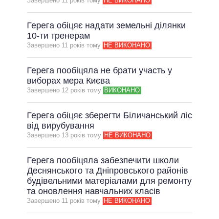
Завершено 11 рокiв тому
НЕ ВИКОНАНО
Герега обіцяє надати земельні ділянки
10-ти тренерам
Завершено 11 рокiв тому
НЕ ВИКОНАНО
Герега пообіцяла не брати участь у
виборах мера Києва
Завершено 12 рокiв тому
ВИКОНАНО
Герега обіцяє зберегти Біличанський ліс
від вирубування
Завершено 13 рокiв тому
НЕ ВИКОНАНО
Герега пообіцяла забезпечити школи
Деснянського та Дніпровського районів
будівельними матеріалами для ремонту
та оновлення навчальних класів
Завершено 11 рокiв тому
НЕ ВИКОНАНО