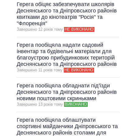
Герега обіцяє забезпечувати школярів
Деснянського та Дніпровського районів
квитками до кінотеатрів "Росія" та
"Флоренція"
Завершено 12 рокiв тому
НЕ ВИКОНАНО
Герега пообіцяла надати садовий
інвентар та будівельні матеріали для
благоустрою прибудинкових територій
Деснянського та Дніпровського районів
Завершено 11 рокiв тому
НЕ ВИКОНАНО
Герега пообіцяла обладнати під'їзди
Деснянського та Дніпровського районів
новими поштовими скриньками
Завершено 13 рокiв тому
ВИКОНАНО
Герега пообіцяла облаштувати
спортивні майданчики Дніпровського та
Деснянського районів столами для