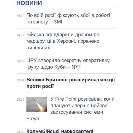
НОВИНИ
По всій росії фіксують збої в роботі
14:19
інтернету – ЗМІ
Війська рф вдарили дроном по
14:17
маршрутці в Херсоні, поранено
цивільних
ЦРУ створило секретну оперативну
13:52
групу щодо Куби – NYT
Велика Британія розширила санкції
13:41
проти росії
У Fire Point розповіли, коли
13:30
планують перше бойове
застосування системи
Freya
Колумбійські наркокартелі
13:02