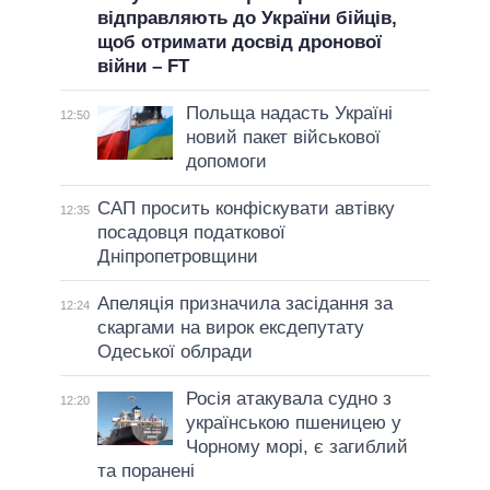
відправляють до України бійців,
щоб отримати досвід дронової
війни – FT
Польща надасть Україні
12:50
новий пакет військової
допомоги
САП просить конфіскувати автівку
12:35
посадовця податкової
Дніпропетровщини
Апеляція призначила засідання за
12:24
скаргами на вирок ексдепутату
Одеської облради
Росія атакувала судно з
12:20
українською пшеницею у
Чорному морі, є загиблий
та поранені