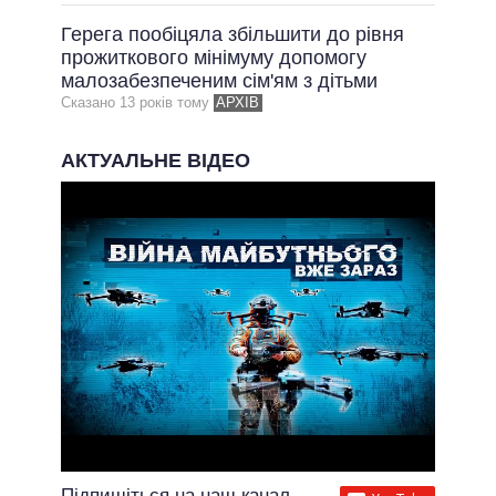
Герега пообіцяла збільшити до рівня
прожиткового мінімуму допомогу
малозабезпеченим сім'ям з дітьми
Сказано 13 рокiв тому
АРХІВ
АКТУАЛЬНЕ ВІДЕО
Підпишіться на наш канал