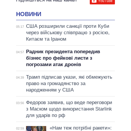
НОВИНИ
США розширили санкції проти Куби
05:17
через військову співпрацю з росією,
Китаєм та Іраном
Радник президента попередив
04:57
бізнес про фейкові листи з
погрозами атак дронів
Трамп підписав укази, які обмежують
04:39
право на громадянство за
народженням у США
Федоров заявив, що веде переговори
03:56
з Маском щодо використання Starlink
для ударів по рф
«Нам теж потрібні ракети»:
02:59