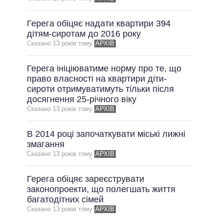
ВСІ ОБІЦЯНКИ
Герега обіцяє надати квартири 394
АРХІВНІ ОБІЦЯНКИ
дітям-сиротам до 2016 року
Сказано 13 рокiв тому
АРХІВ
Герега ініціюватиме норму про те, що
право власності на квартири діти-
сироти отримуватимуть тільки після
досягнення 25-річного віку
Сказано 13 рокiв тому
АРХІВ
В 2014 році започаткувати міські лижні
змагання
Сказано 13 рокiв тому
АРХІВ
Герега обіцяє зареєструвати
законопроекти, що полегшать життя
багатодітних сімей
Сказано 13 рокiв тому
АРХІВ