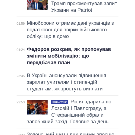
Трамп прокоментував запит
України на Patriot
Міноборони отримає дані українців з
01:59
податкової для звірки військового
обліку: що відомо
Федоров розкрив, як пропонував
01:24
змінити мобілізацію: що
передбачав план
В Україні анонсували підвищення
23:45
зарплат учителям і стипендій
студентам: як зростуть виплати
Росія вдарила по
ПІДСУМКИ
22:53
Лозовій і Павлограду, а
Стефанішиній обрали
запобіжний захід. Головне за день
Зеленський цими вихідними вперше
22:32