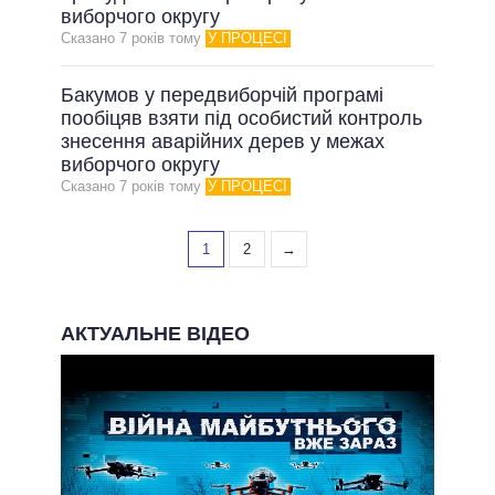
виборчого округу
Сказано 7 рокiв тому
У ПРОЦЕСІ
Бакумов у передвиборчій програмі
пообіцяв взяти під особистий контроль
знесення аварійних дерев у межах
виборчого округу
Сказано 7 рокiв тому
У ПРОЦЕСІ
1
2
→
АКТУАЛЬНЕ ВІДЕО