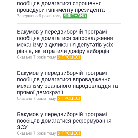
пообіцяв домагатися спрощення
процедури імпічменту президента
Завершено 6 рокiв тому
ВИКОНАНО
Бакумов у передвиборчій програмі
пообіцяв домагатися запровадження
механізму відкликання депутатів усіх
рівнів, які втратили довіру виборців
Сказано 7 рокiв тому
У ПРОЦЕСІ
Бакумов у передвиборчій програмі
пообіцяв домагатися впровадження
механізму реального народовладдя та
прямої демократії
Сказано 7 рокiв тому
У ПРОЦЕСІ
Бакумов у передвиборчій програмі
пообіцяв домагатися реформування
ЗСУ
Сказано 7 рокiв тому
У ПРОЦЕСІ