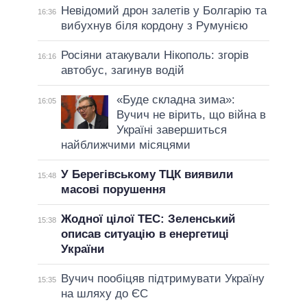
Невідомий дрон залетів у Болгарію та
16:36
вибухнув біля кордону з Румунією
Росіяни атакували Нікополь: згорів
16:16
автобус, загинув водій
«Буде складна зима»:
16:05
Вучич не вірить, що війна в
Україні завершиться
найближчими місяцями
У Берегівському ТЦК виявили
15:48
масові порушення
Жодної цілої ТЕС: Зеленський
15:38
описав ситуацію в енергетиці
України
Вучич пообіцяв підтримувати Україну
15:35
на шляху до ЄС