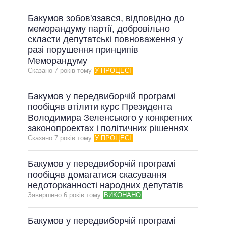
Бакумов зобов'язався, відповідно до
меморандуму партії, добровільно
скласти депутатські повноваження у
разі порушення принципів
Меморандуму
Сказано 7 рокiв тому
У ПРОЦЕСІ
Бакумов у передвиборчій програмі
пообіцяв втілити курс Президента
Володимира Зеленського у конкретних
законопроектах і політичних рішеннях
Сказано 7 рокiв тому
У ПРОЦЕСІ
Бакумов у передвиборчій програмі
пообіцяв домагатися скасування
недоторканності народних депутатів
Завершено 6 рокiв тому
ВИКОНАНО
Бакумов у передвиборчій програмі