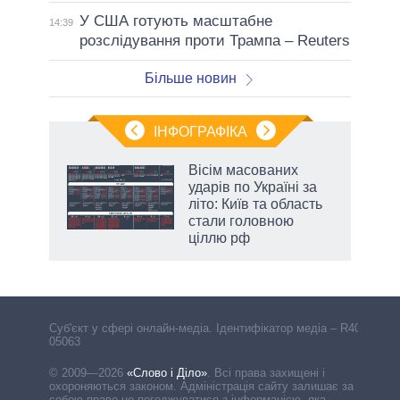
У США готують масштабне
14:39
розслідування проти Трампа – Reuters
Більше новин
ІНФОГРАФІКА
 як
Вісім масованих
и за
ударів по Україні за
літо: Київ та область
2027-
стали головною
ціллю рф
Cуб'єкт у сфері онлайн-медіа. Ідентифікатор медіа – R40-
05063
© 2009—2026
«Слово і Діло»
.
Всі права захищені і
охороняються законом. Адміністрація сайту залишає за
собою право не погоджуватися з інформацією, яка