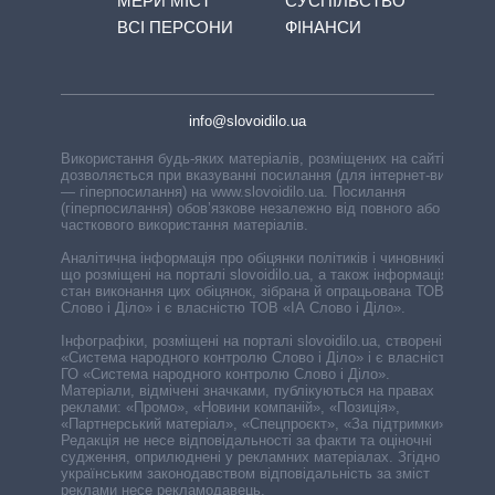
МЕРИ МІСТ
СУСПІЛЬСТВО
ВСІ ПЕРСОНИ
ФІНАНСИ
info@slovoidilo.ua
Використання будь-яких матеріалів, розміщених на сайті,
дозволяється при вказуванні посилання (для інтернет-видань
— гіперпосилання) на www.slovoidilo.ua. Посилання
(гіперпосилання) обов’язкове незалежно від повного або
часткового використання матеріалів.
Аналітична інформація про обіцянки політиків і чиновників,
що розміщені на порталі slovoidilo.ua, а також інформація про
стан виконання цих обіцянок, зібрана й опрацьована ТОВ «ІА
Слово і Діло» і є власністю ТОВ «ІА Слово і Діло».
Інфографіки, розміщені на порталі slovoidilo.ua, створені ГО
«Система народного контролю Слово і Діло» і є власністю
ГО «Система народного контролю Слово і Діло».
Матеріали, відмічені значками, публікуються на правах
реклами: «Промо», «Новини компаній», «Позиція»,
«Партнерський матеріал», «Спецпроєкт», «За підтримки».
Редакція не несе відповідальності за факти та оціночні
судження, оприлюднені у рекламних матеріалах. Згідно з
українським законодавством відповідальність за зміст
реклами несе рекламодавець.