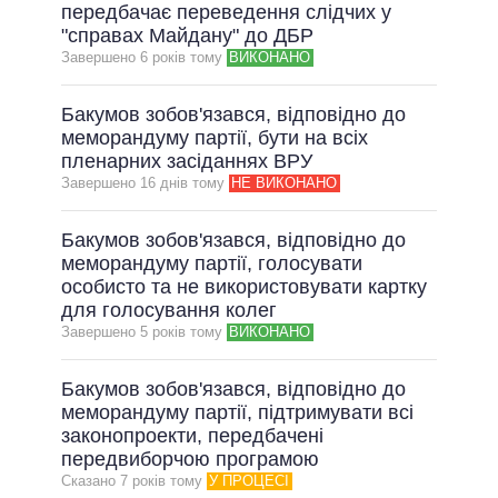
ОБІЦЯНКИ У ПРОЦЕСІ
передбачає переведення слідчих у
"справах Майдану" до ДБР
ВСІ ОБІЦЯНКИ
Завершено 6 рокiв тому
ВИКОНАНО
АРХІВНІ ОБІЦЯНКИ
Бакумов зобов'язався, відповідно до
меморандуму партії, бути на всіх
пленарних засіданнях ВРУ
Завершено 16 днiв тому
НЕ ВИКОНАНО
Бакумов зобов'язався, відповідно до
меморандуму партії, голосувати
особисто та не використовувати картку
для голосування колег
Завершено 5 рокiв тому
ВИКОНАНО
Бакумов зобов'язався, відповідно до
меморандуму партії, підтримувати всі
законопроекти, передбачені
передвиборчою програмою
Сказано 7 рокiв тому
У ПРОЦЕСІ