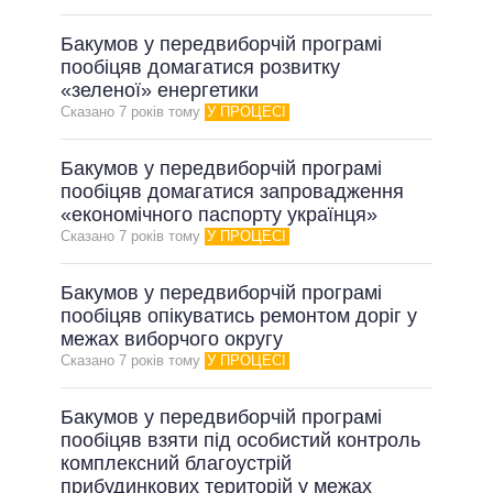
Бакумов у передвиборчій програмі
пообіцяв домагатися розвитку
«зеленої» енергетики
Сказано 7 рокiв тому
У ПРОЦЕСІ
Бакумов у передвиборчій програмі
пообіцяв домагатися запровадження
«економічного паспорту українця»
Сказано 7 рокiв тому
У ПРОЦЕСІ
Бакумов у передвиборчій програмі
пообіцяв опікуватись ремонтом доріг у
межах виборчого округу
Сказано 7 рокiв тому
У ПРОЦЕСІ
Бакумов у передвиборчій програмі
пообіцяв взяти під особистий контроль
комплексний благоустрій
прибудинкових територій у межах