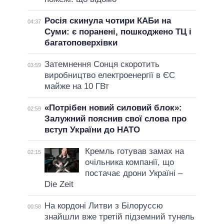
Росія скинула чотири КАБи на
04:37
Суми: є поранені, пошкоджено ТЦ і
багатоповерхівки
Затемнення Сонця скоротить
03:59
виробництво електроенергії в ЄС
майже на 10 ГВт
«Потрібен новий силовий блок»:
02:59
Залужний пояснив свої слова про
вступ України до НАТО
Кремль готував замах на
02:15
очільника компанії, що
постачає дрони Україні –
Die Zeit
На кордоні Литви з Білоруссю
00:58
знайшли вже третій підземний тунель