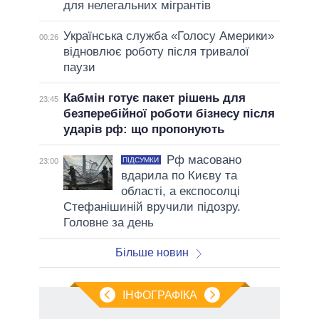
для нелегальних мігрантів
Українська служба «Голосу Америки»
00:26
відновлює роботу після тривалої
паузи
Кабмін готує пакет рішень для
23:45
безперебійної роботи бізнесу після
ударів рф: що пропонують
Рф масовано
ПІДСУМКИ
23:00
вдарила по Києву та
області, а експосолці
Стефанішиній вручили підозру.
Головне за день
Більше новин
ІНФОГРАФІКА