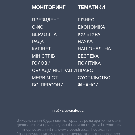
МОНІТОРИНГ
ТЕМАТИКИ
ПРЕЗИДЕНТ І
БІЗНЕС
ОФІС
ЕКОНОМІКА
ВЕРХОВНА
КУЛЬТУРА
РАДА
НАУКА
КАБІНЕТ
НАЦІОНАЛЬНА
МІНІСТРІВ
БЕЗПЕКА
ГОЛОВИ
ПОЛІТИКА
ОБЛАДМІНІСТРАЦІЙ
ПРАВО
МЕРИ МІСТ
СУСПІЛЬСТВО
ВСІ ПЕРСОНИ
ФІНАНСИ
info@slovoidilo.ua
Використання будь-яких матеріалів, розміщених на сайті,
дозволяється при вказуванні посилання (для інтернет-видань
— гіперпосилання) на www.slovoidilo.ua. Посилання
(гіперпосилання) обов’язкове незалежно від повного або