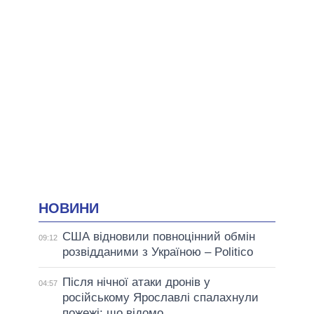
НОВИНИ
США відновили повноцінний обмін
09:12
розвідданими з Україною – Politico
Після нічної атаки дронів у
04:57
російському Ярославлі спалахнули
пожежі: що відомо