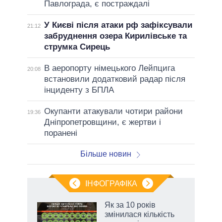
Павлограда, є постраждалі
У Києві після атаки рф зафіксували
21:12
забруднення озера Кирилівське та
струмка Сирець
В аеропорту німецького Лейпцига
20:08
встановили додатковий радар після
інциденту з БПЛА
Окупанти атакували чотири райони
19:36
Дніпропетровщини, є жертви і
поранені
Більше новин
ІНФОГРАФІКА
Як за 10 років
 за
змінилася кількість