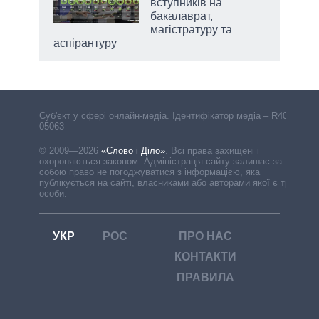
асть
вступників на
бакалаврат,
магістратуру та
аспірантуру
Cуб'єкт у сфері онлайн-медіа. Ідентифікатор медіа – R40-
05063
© 2009—2026
«Слово і Діло»
.
Всі права захищені і
охороняються законом. Адміністрація сайту залишає за
собою право не погоджуватися з інформацією, яка
публікується на сайті, власниками або авторами якої є треті
особи.
УКР
РОС
ПРО НАС
КОНТАКТИ
ПРАВИЛА