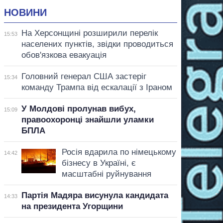
НОВИНИ
На Херсонщині розширили перелік
15:53
населених пунктів, звідки проводиться
обов'язкова евакуація
Головний генерал США застеріг
15:34
команду Трампа від ескалації з Іраном
У Молдові пролунав вибух,
15:09
правоохоронці знайшли уламки
БПЛА
Росія вдарила по німецькому
14:42
бізнесу в Україні, є
масштабні руйнування
Партія Мадяра висунула кандидата
14:33
на президента Угорщини