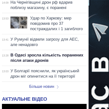
На Чернігівщині дрон рф вдарив
14:09
поблизу магазину, є поранені
Удар по Харкову: мер
13:53
повідомив про 37
постраждалих і 1 загиблого
У Румунії відвели загрозу для АЕС,
13:41
але ненадовго
В Одесі зросла кількість поранених
13:28
після атаки дронів
У Болгарії пояснили, як український
13:03
дрон міг опинитися на її території
Більше новин
АКТУАЛЬНЕ ВІДЕО