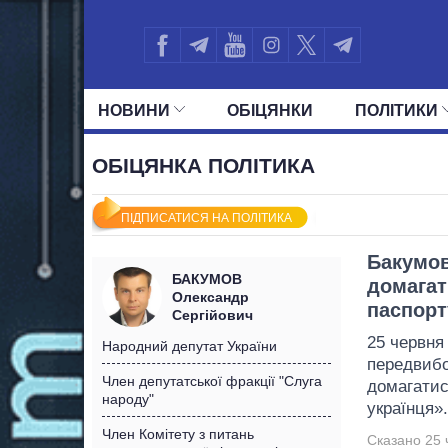
НОВИНИ
ОБIЦЯНКИ
ПОЛIТИКИ
УСІ ПОЛІТИКИ
ПРЕЗИДЕНТ І ОФ
ОБІЦЯНКА ПОЛІТИКА
ПІДПИСАТИСЯ НА ПОЛІТИКА
Бакумов
БАКУМОВ
домагат
Олександр
паспорт
Сергійович
25 червня
Народний депутат України
передвибо
Член депутатської фракції "Слуга
домагатис
народу"
українця».
Член Комітету з питань
Сказано 25 