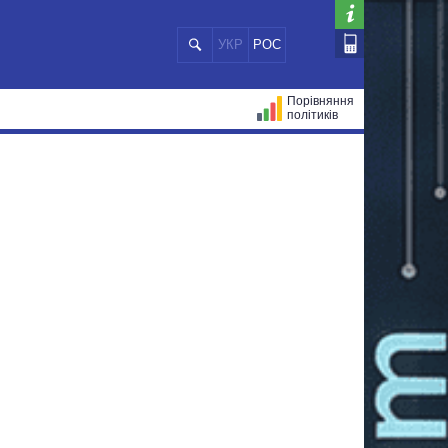
УКР
РОС
Порівняння
політиків
ЦІЙ
МЕРИ МІСТ
ВСІ ПЕРСОНИ