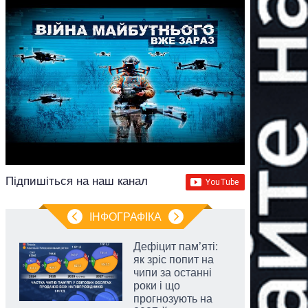
Підпишіться на наш канал
ІНФОГРАФІКА
Дефіцит пам’яті:
як зріс попит на
чипи за останні
роки і що
прогнозують на