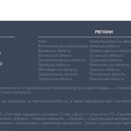
рф
РЕГІОНИ
Київ
Івано-Франківська обл
Автономна республіка Крим
Київська область
Вінницька область
Кіровоградська област
В
Волинська область
Луганська область
Дніпропетровська область
Львівська область
Й
Донецька область
Миколаївська область
Житомирська область
Одеська область
Закарпатська область
Полтавська область
Запорізька область
Рівненська область
 дозволяється при вказуванні посилання (для інтернет-видань — гіперпоси
стання матеріалів.
, що розміщені на порталі slovoidilo.ua, а також інформація про стан вик
і ГО «Система народного контролю Слово і Діло» і є власністю ГО «Систе
еклами: «Промо», «Новини компаній», «Позиція», «Партнерський матеріал
судження, оприлюднені у рекламних матеріалах. Згідно з українським зак