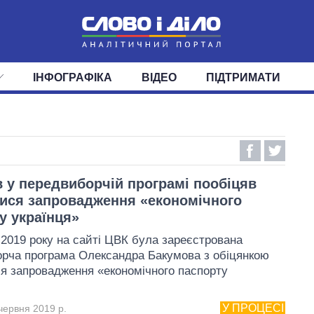
ІНФОГРАФІКА
ВІДЕО
ПІДТРИМАТИ
ІС
СТРІЧКА
ВЕРХОВНА РАДА
ПОДІЇ
СТАТТІ
КАБІНЕТ МІНІСТРІВ
ДУМКИ
ОГЛЯДИ
ГОЛОВИ ОБЛАДМІНІСТРА
ДАЙДЖЕСТИ
ПОЛІТИКА
ДЕПУТАТИ
ЕКОНОМІКА
КОМІТЕТИ
СУСПІЛЬСТВО
ФРАКЦІЇ
ОКРУГИ
СВІТ
 у передвиборчій програмі пообіцяв
ися запровадження «економічного
у українця»
 2019 року на сайті ЦВК була зареєстрована
рча програма Олександра Бакумова з обіцянкою
я запровадження «економічного паспорту
У ПРОЦЕСІ
червня 2019 р.