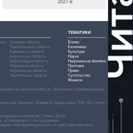
2027-й
ТЕМАТИКИ
асть
Сумська область
Бізнес
Тернопільська область
Економіка
ь
Харківська область
Культура
Херсонська область
Наука
Хмельницька область
Національна безпека
Черкаська область
Політика
Чернівецька область
Право
Чернігівська область
Суспільство
Фінанси
лання) на www.slovoidilo.ua. Посилання (гіперпосилання)
онання цих обіцянок, зібрана й опрацьована ТОВ «ІА Слово і
ма народного контролю Слово і Діло».
», «Спецпроєкт», «За підтримки».
онодавством відповідальність за зміст реклами несе