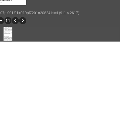
p407pt001f01=919pf7201=20824.html (911 × 2617)