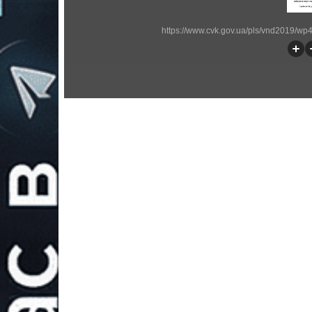
https://www.cvk.gov.ua/pls/vnd2019/w