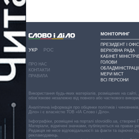
МОНІТОРИНГ
ПРЕЗИДЕНТ І ОФІС
УКР
РОС
ВЕРХОВНА РАДА
КАБІНЕТ МІНІСТРІ
ГОЛОВИ
ПРО НАС
ОБЛАДМІНІСТРАЦІ
КОНТАКТИ
МЕРИ МІСТ
ПРАВИЛА
ВСІ ПЕРСОНИ
Використання будь-яких матеріалів, розміщених на сайті,
обов’язкове незалежно від повного або часткового викори
Аналітична інформація про обіцянки політиків і чиновників
Діло» і є власністю ТОВ «ІА Слово і Діло».
Інфографіки, розміщені на порталі slovoidilo.ua, створен
Матеріали, відмічені значками, публікуються на правах р
Редакція не несе відповідальності за факти та оціночні 
рекламодавець.