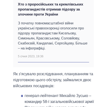
Хто з проросійських та кремлівських
пропагандистів отримав підозру за
злочини проти України
З початку повномасштабної війни
українські правоохоронці оголосили про
підозру пропагандистам Кисельову,
Симоньян, Красовському, Соловйову,
Скабеєвій, Канделакі, Сергєйцеву. Більше
– на інфографіці.
5 січня 2023, 19:36
Як з’ясувало розслідування, плануванням та
підготовкою цього обстрілу, займалися двоє
військових посадовців:
генерал-лейтенант Михайло Зусько –
командир 58-ї загальновійськової армії