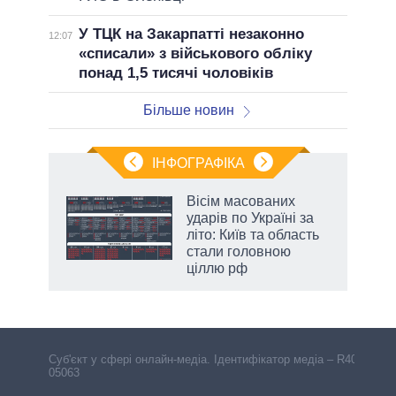
У ТЦК на Закарпатті незаконно
12:07
«списали» з військового обліку
понад 1,5 тисячі чоловіків
Більше новин
ІНФОГРАФІКА
 5
Вісім масованих
вго
ударів по Україні за
літо: Київ та область
стали головною
ціллю рф
Cуб'єкт у сфері онлайн-медіа. Ідентифікатор медіа – R40-
05063