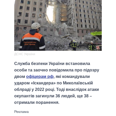
ДСНС України
Служба безпеки України встановила
особи та заочно повідомила про підозру
двом
офіцерам рф
, які командували
ударом «Іскандера» по Миколаївській
облраді у 2022 році. Тоді внаслідок атаки
окупантів загинули 36 людей, ще 38 –
отримали поранення.