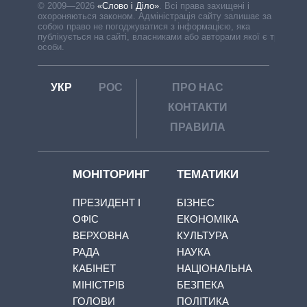
© 2009—2026
«Слово і Діло»
.
Всі права захищені і
охороняються законом. Адміністрація сайту залишає за
собою право не погоджуватися з інформацією, яка
публікується на сайті, власниками або авторами якої є треті
особи.
УКР
РОС
ПРО НАС
КОНТАКТИ
ПРАВИЛА
МОНІТОРИНГ
ТЕМАТИКИ
ПРЕЗИДЕНТ І
БІЗНЕС
ОФІС
ЕКОНОМІКА
ВЕРХОВНА
КУЛЬТУРА
РАДА
НАУКА
КАБІНЕТ
НАЦІОНАЛЬНА
МІНІСТРІВ
БЕЗПЕКА
ГОЛОВИ
ПОЛІТИКА