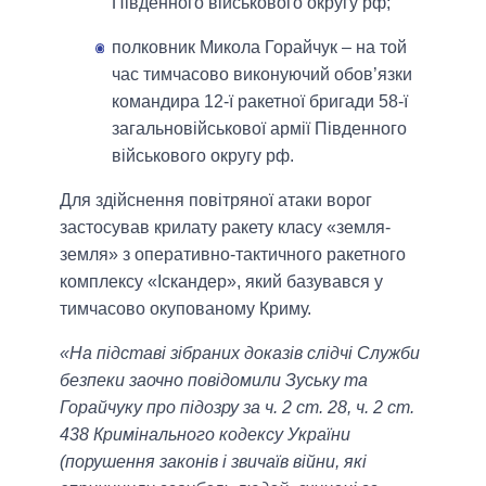
Південного військового округу рф;
полковник Микола Горайчук – на той
час тимчасово виконуючий обов’язки
командира 12-ї ракетної бригади 58-ї
загальновійськової армії Південного
військового округу рф.
Для здійснення повітряної атаки ворог
застосував крилату ракету класу «земля-
земля» з оперативно-тактичного ракетного
комплексу «Іскандер», який базувався у
тимчасово окупованому Криму.
«На підставі зібраних доказів слідчі Служби
безпеки заочно повідомили Зуську та
Горайчуку про підозру за ч. 2 ст. 28, ч. 2 ст.
438 Кримінального кодексу України
(порушення законів і звичаїв війни, які