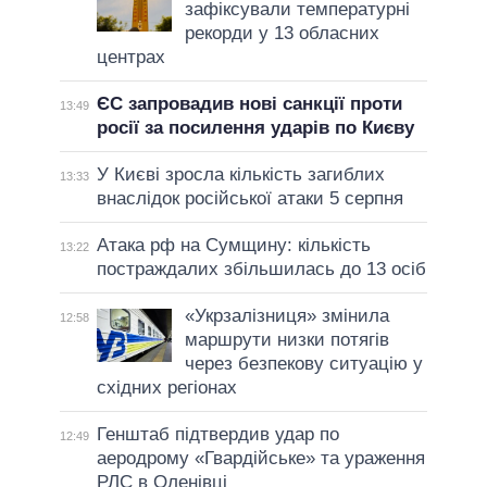
зафіксували температурні
рекорди у 13 обласних
центрах
ЄС запровадив нові санкції проти
13:49
росії за посилення ударів по Києву
У Києві зросла кількість загиблих
13:33
внаслідок російської атаки 5 серпня
Атака рф на Сумщину: кількість
13:22
постраждалих збільшилась до 13 осіб
«Укрзалізниця» змінила
12:58
маршрути низки потягів
через безпекову ситуацію у
східних регіонах
Генштаб підтвердив удар по
12:49
аеродрому «Гвардійське» та ураження
РЛС в Оленівці