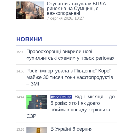
Окупанти атакували БПЛА
ринок на на Сумщині, є
важкопоранені
7 серпня 2026, 10:27
НОВИНИ
Правоохоронці викрили нові
15:00
«ухилянтські схеми» у трьох регіонах
Росія імпортувала з Південної Кореї
14:58
майже 30 тисяч тонн нафтопродуктів
– ЗМІ
Від 1 місяця – до
ІНФОГРАФІКА
14:44
5 років: хто і як довго
обіймав посаду керівника
СЗР
В Україні 6 серпня
13:58