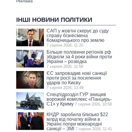
ІНШІ НОВИНИ ПОЛІТИКИ
САП у жовтні скерує до суду
справу бізнесмена
Комарницького про землю
7 серпня 2026, 11:20
Більше половини регіонів рф
збідніли за 4 роки війни проти
України – розвідка
7 серпня 2026, 11:58
ЄС запровадив нові санкції
проти росії за посилення
ударів по Києву
7 серпня 2026, 13:49
Спецпідрозділ ГУР знищив
ворожий комплекс «Панцирь-
С1» у Криму
7 серпня 2026, 10:58
КНДР заробила близько $22
млрд від початку війни в
Україні попри міжнародні
санкції – ЗМІ
7 серпня 2026, 11:41