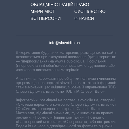
ОБЛАДМІНІСТРАЦІЙ
ПРАВО
МЕРИ МІСТ
СУСПІЛЬСТВО
ВСІ ПЕРСОНИ
ФІНАНСИ
info@slovoidilo.ua
Використання будь-яких матеріалів, розміщених на сайті,
дозволяється при вказуванні посилання (для інтернет-видань
— гіперпосилання) на www.slovoidilo.ua. Посилання
(гіперпосилання) обов’язкове незалежно від повного або
часткового використання матеріалів.
Аналітична інформація про обіцянки політиків і чиновників,
що розміщені на порталі slovoidilo.ua, а також інформація про
стан виконання цих обіцянок, зібрана й опрацьована ТОВ «ІА
Слово і Діло» і є власністю ТОВ «ІА Слово і Діло».
Інфографіки, розміщені на порталі slovoidilo.ua, створені ГО
«Система народного контролю Слово і Діло» і є власністю
ГО «Система народного контролю Слово і Діло».
Матеріали, відмічені значками, публікуються на правах
реклами: «Промо», «Новини компаній», «Позиція»,
«Партнерський матеріал», «Спецпроєкт», «За підтримки».
Редакція не несе відповідальності за факти та оціночні