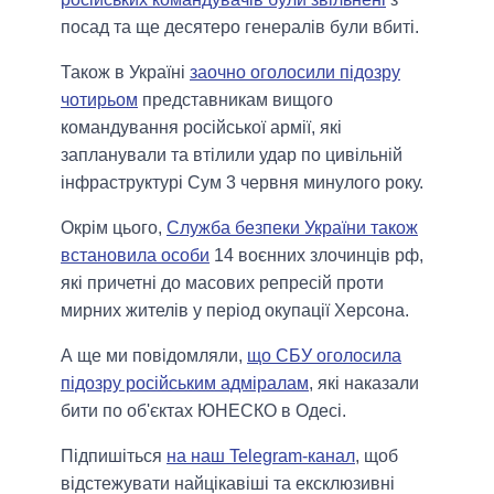
посад та ще десятеро генералів були вбиті.
Також в Україні
заочно оголосили підозру
чотирьом
представникам вищого
командування російської армії, які
запланували та втілили удар по цивільній
інфраструктурі Сум 3 червня минулого року.
Окрім цього,
Служба безпеки України також
встановила особи
14 воєнних злочинців рф,
які причетні до масових репресій проти
мирних жителів у період окупації Херсона.
А ще ми повідомляли,
що СБУ оголосила
підозру російським адміралам
, які наказали
бити по об'єктах ЮНЕСКО в Одесі.
Підпишіться
на наш Telegram-канал
, щоб
відстежувати найцікавіші та ексклюзивні