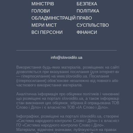
МІНІСТРІВ
БЕЗПЕКА
ГОЛОВИ
ПОЛІТИКА
ОБЛАДМІНІСТРАЦІЙ
ПРАВО
МЕРИ МІСТ
СУСПІЛЬСТВО
ВСІ ПЕРСОНИ
ФІНАНСИ
info@slovoidilo.ua
Використання будь-яких матеріалів, розміщених на сайті,
дозволяється при вказуванні посилання (для інтернет-видань
— гіперпосилання) на www.slovoidilo.ua. Посилання
(гіперпосилання) обов’язкове незалежно від повного або
часткового використання матеріалів.
Аналітична інформація про обіцянки політиків і чиновників,
що розміщені на порталі slovoidilo.ua, а також інформація про
стан виконання цих обіцянок, зібрана й опрацьована ТОВ «ІА
Слово і Діло» і є власністю ТОВ «ІА Слово і Діло».
Інфографіки, розміщені на порталі slovoidilo.ua, створені ГО
«Система народного контролю Слово і Діло» і є власністю
ГО «Система народного контролю Слово і Діло».
Матеріали, відмічені значками, публікуються на правах