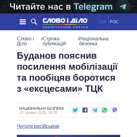
УКР
РОС
НОВИНИ
Слово і
›
Стрічка
›
Національна
Діло
публікацій
безпека
ОБIЦЯНКИ
СТРІЧКА
ПОЛІТИКА
Буданов пояснив
ПОДІЇ
ЕКОНОМІКА
посилення мобілізації
ПОЛIТИКИ
СТАТТІ
СУСПІЛЬСТВО
та пообіцяв боротися
ІНФОГРАФІКА
ДУМКИ
СВІТ
УСІ ПОЛІТИКИ
з «ексцесами» ТЦК
ОГЛЯДИ
ПРЕЗИДЕНТ І ОФІС
ВІДЕО
ДАЙДЖЕСТИ
ВЕРХОВНА РАДА
ПІДТРИМАТИ
КАБІНЕТ МІНІСТРІВ
НАЦІОНАЛЬНА БЕЗПЕКА
15 травня 2026, 16:06
ГОЛОВИ ОБЛАДМІНІСТРАЦІЙ
ПОРІВНЯННЯ ПОЛІТИКІВ
МЕРИ МІСТ
Читати російською
ВСІ ПЕРСОНИ