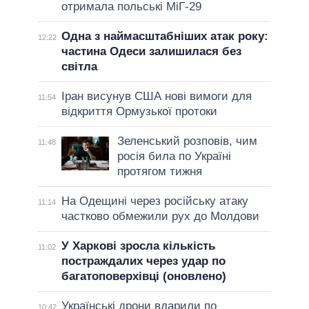
отримала польські МіГ-29
Одна з наймасштабніших атак року:
12:22
частина Одеси залишилася без
світла
Іран висунув США нові вимоги для
11:54
відкриття Ормузької протоки
Зеленський розповів, чим
11:48
росія била по Україні
протягом тижня
На Одещині через російську атаку
11:14
частково обмежили рух до Молдови
У Харкові зросла кількість
11:02
постраждалих через удар по
багатоповерхівці (оновлено)
Українські дрони вдарили по
10:42