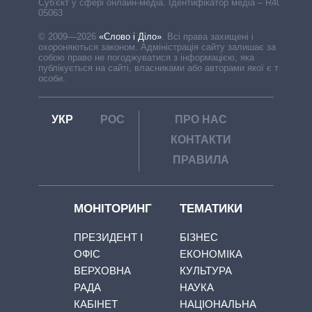
Cуб'єкт у сфері онлайн-медіа. Ідентифікатор медіа – R40-
05063
© 2009—2026
«Слово і Діло»
.
Всі права захищені і
охороняються законом. Адміністрація сайту залишає за
собою право не погоджуватися з інформацією, яка
публікується на сайті, власниками або авторами якої є треті
особи.
УКР
РОС
ПРО НАС
КОНТАКТИ
ПРАВИЛА
МОНІТОРИНГ
ТЕМАТИКИ
ПРЕЗИДЕНТ І
БІЗНЕС
ОФІС
ЕКОНОМІКА
ВЕРХОВНА
КУЛЬТУРА
РАДА
НАУКА
КАБІНЕТ
НАЦІОНАЛЬНА