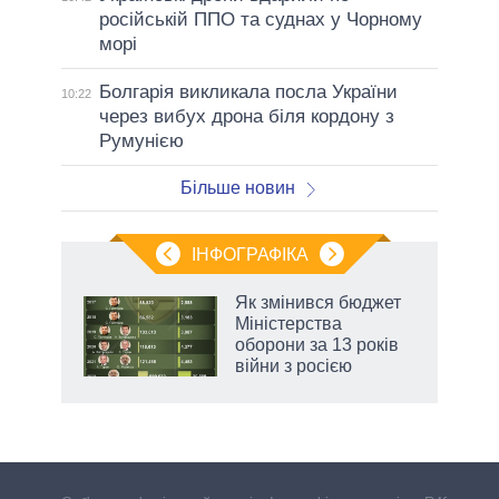
російській ППО та суднах у Чорному
морі
Болгарія викликала посла України
10:22
через вибух дрона біля кордону з
Румунією
Більше новин
ІНФОГРАФІКА
 5
Як змінився бюджет
вго
Міністерства
оборони за 13 років
війни з росією