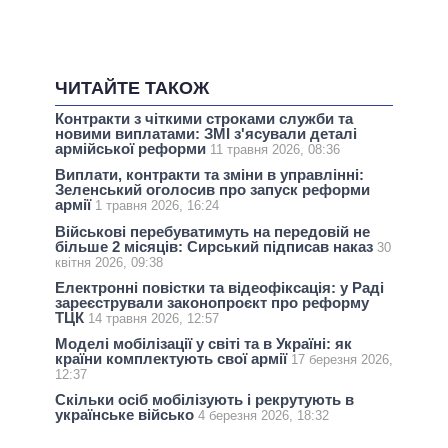
ЧИТАЙТЕ ТАКОЖ
Контракти з чіткими строками служби та
новими виплатами: ЗМІ з'ясували деталі
армійської реформи
11 травня 2026, 08:36
Виплати, контракти та зміни в управлінні:
Зеленський оголосив про запуск реформи
армії
1 травня 2026, 16:24
Військові перебуватимуть на передовій не
більше 2 місяців: Сирський підписав наказ
30
квітня 2026, 09:38
Електронні повістки та відеофіксація: у Раді
зареєстрували законопроєкт про реформу
ТЦК
14 травня 2026, 12:57
Моделі мобілізації у світі та в Україні: як
країни комплектують свої армії
17 березня 2026,
12:37
Скільки осіб мобілізують і рекрутують в
українське військо
4 березня 2026, 18:32