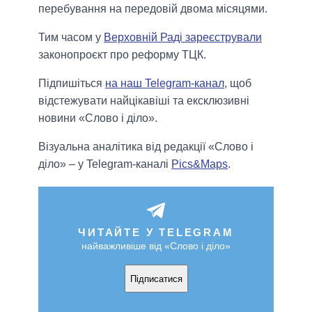
перебування на передовій двома місяцями.
Тим часом у
Верховній Раді зареєстрували
законопроєкт про реформу ТЦК.
Підпишіться
на наш Telegram-канал
, щоб
відстежувати найцікавіші та ексклюзивні
новини «Слово і діло».
Візуальна аналітика від редакції «Слово і
діло» – у Telegram-каналі
Pics&Maps
.
ЧИТАЙТЕ У TELEGRAM
найважливіше від «Слово і діло»
Підписатися