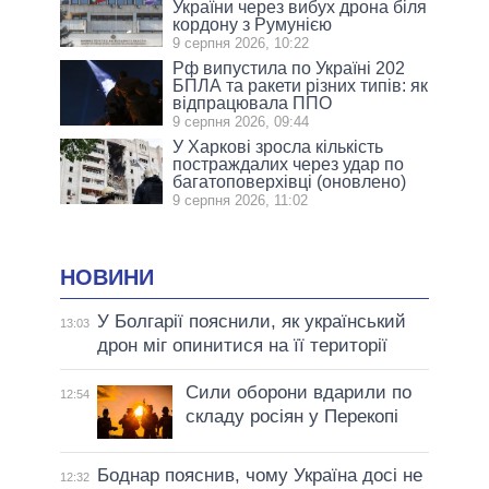
України через вибух дрона біля
кордону з Румунією
9 серпня 2026, 10:22
Рф випустила по Україні 202
БПЛА та ракети різних типів: як
відпрацювала ППО
9 серпня 2026, 09:44
У Харкові зросла кількість
постраждалих через удар по
багатоповерхівці (оновлено)
9 серпня 2026, 11:02
НОВИНИ
У Болгарії пояснили, як український
13:03
дрон міг опинитися на її території
Сили оборони вдарили по
12:54
складу росіян у Перекопі
Боднар пояснив, чому Україна досі не
12:32