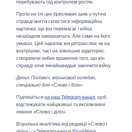
перебувають під контролем росіян.
Проте на тлі цих брехливих заяв у путіна
справді могла скластися інформаційна
картинка, що він перемагає і війна
незабаром завершиться. Але саме на його
умовах. Цей наратив він ретранслює як на
внутрішню, так і на зовнішню аудиторію,
створюючи хибне враження того, що він
справді хоче якнайшвидше закінчити війну.
Денис Попович, військовий оглядач,
спеціально для «Слово і діло»
Підпишіться
на наш Telegram-канал
, щоб
відстежувати найцікавіші та ексклюзивні
новини «Слово і діло».
Візуальна аналітика від редакції «Слово і
діло» – у Telegram-каналі
Pics&Maps
.