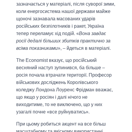
зазначається у матеріалі, після суворої зими,
коли енергосистема нашої держави майже
щоночі зазнавала масованих ударів
російських безпілотників і ракет, Україна
тепер переламує хід подій. «
Вона завдає
росії дедалі більших збитків практично за
всіма показниками
», – йдеться в матеріалі.
The Economist вказує, що російський
весняний наступ зупинився, ба більше –
росія почала втрачати території. Професор
військових досліджень Королівського
коледжу Лондона Лоуренс Фрідман вважає,
що якщо у росіян і далі нічого не
виходитиме, то не виключено, що у них
узагалі почне «все руйнуватись».
При цьому робиться акцент на все більш
масштабному та якісному використанні