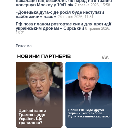
Ескалація від безсилля: як парад на 9 травня
повернув Москву у 1941 рік
7 травня 2026, 15:58
«Донецька дуга»: де росія буде наступати
найближчим часом
24 квітня 2026, 11:31
Рф поза планом розгортає сили для протидії
українським дронам – Сирський
8 травня 2026,
13:21