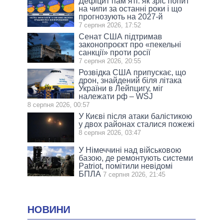
Дефіцит пам’яті: як зріс попит
на чипи за останні роки і що
прогнозують на 2027-й
7 серпня 2026, 17:52
Сенат США підтримав
законопроєкт про «пекельні
санкції» проти росії
7 серпня 2026, 20:55
Розвідка США припускає, що
дрон, знайдений біля літака
України в Лейпцигу, міг
належати рф – WSJ
8 серпня 2026, 00:57
У Києві після атаки балістикою
у двох районах сталися пожежі
8 серпня 2026, 03:47
У Німеччині над військовою
базою, де ремонтують системи
Patriot, помітили невідомі
БПЛА
7 серпня 2026, 21:45
НОВИНИ