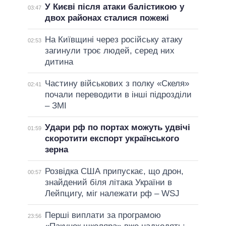
У Києві після атаки балістикою у
03:47
двох районах сталися пожежі
На Київщині через російську атаку
02:53
загинули троє людей, серед них
дитина
Частину військових з полку «Скеля»
02:41
почали переводити в інші підрозділи
– ЗМІ
Удари рф по портах можуть удвічі
01:59
скоротити експорт українського
зерна
Розвідка США припускає, що дрон,
00:57
знайдений біля літака України в
Лейпцигу, міг належати рф – WSJ
Перші виплати за програмою
23:56