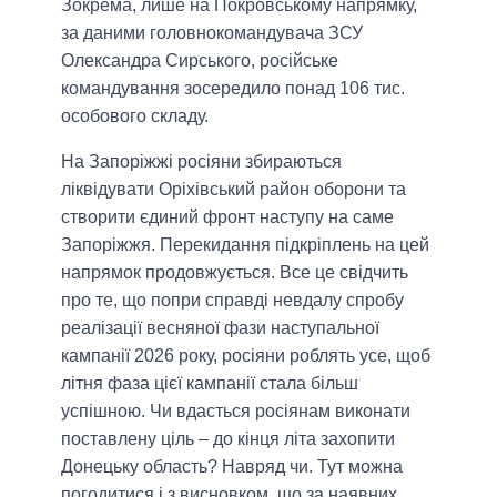
Зокрема, лише на Покровському напрямку,
за даними головнокомандувача ЗСУ
Олександра Сирського, російське
командування зосередило понад 106 тис.
особового складу.
На Запоріжжі росіяни збираються
ліквідувати Оріхівський район оборони та
створити єдиний фронт наступу на саме
Запоріжжя. Перекидання підкріплень на цей
напрямок продовжується. Все це свідчить
про те, що попри справді невдалу спробу
реалізації весняної фази наступальної
кампанії 2026 року, росіяни роблять усе, щоб
літня фаза цієї кампанії стала більш
успішною. Чи вдасться росіянам виконати
поставлену ціль – до кінця літа захопити
Донецьку область? Навряд чи. Тут можна
погодитися і з висновком, що за наявних