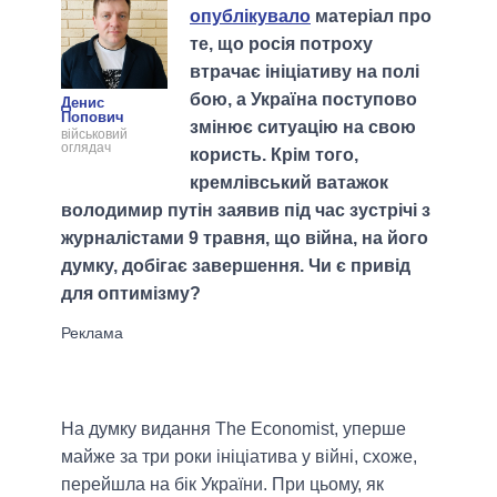
опублікувало
матеріал про
те, що росія потроху
втрачає ініціативу на полі
бою, а Україна поступово
Денис
Попович
змінює ситуацію на свою
військовий
оглядач
користь. Крім того,
кремлівський ватажок
володимир путін заявив під час зустрічі з
журналістами 9 травня, що війна, на його
думку, добігає завершення. Чи є привід
для оптимізму?
На думку видання The Economist, уперше
майже за три роки ініціатива у війні, схоже,
перейшла на бік України. При цьому, як