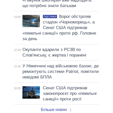
«Пакунок школяра» вже надходять:
що потрібно знати батькам
Ворог обстріляв
ПІДСУМКИ
23:09
стадіон «Чорноморець», а
Сенат США підтримав
«пекельні санкції» проти рф. Головне
за день
Окупанти вдарили з РСЗВ по
22:29
Слов'янську, є жертва і поранені
У Німеччині над військовою базою, де
21:45
ремонтують системи Patriot, помітили
невідомі БПЛА
Сенат США підтримав
20:55
законопроєкт про «пекельні
санкції» проти росії
Більше новин