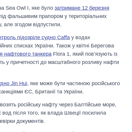
а Sea Owl I, яке було
затримане 12 березня
 під фальшивим прапором у територіальних
у, але згодом відпустили.
нтроль підозріле судно Caffa
у водах
ійних списках України. Також у квітні Берегова
я нафтового танкера
Flora 1, який пов’язують із
ть у причетності до масштабного розливу нафти
дно Jin Hui
, яке може бути частиною російського
анкціями ЄС, Британії та України.
возять російську нафту через Балтійське море,
вод після того, як влада Швеції посилила
евірки документів.