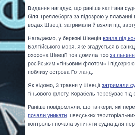
Видання нагадує, що раніше капітана судн
біля Треллеборга за підозрою у плаванні
водах Швеції, затримали й взяли під варт
Нагадаємо, у березні Швеція
взяла під ко
Балтійського моря, яке згадується в санкц
охорона Швеції повідомила про
звільненн
російським «тіньовим флотом» і підозрюю
поблизу острова Готланд.
Як відомо, 3 травня у Швеції
затримали су
тіньового флоту. Корабель перебуває під с
Раніше повідомляли, що танкери, які пере
почали уникати
шведських територіальних 
контроль і почала зупиняти судна для пер