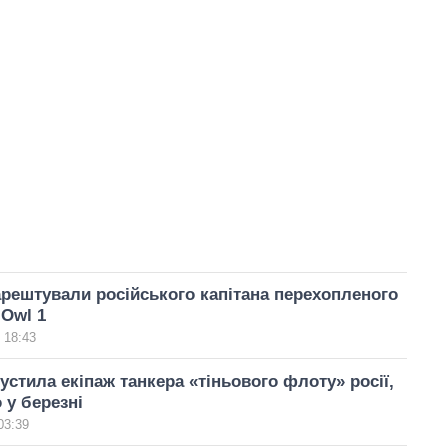
арештували російського капітана перехопленого
 Owl 1
 18:43
устила екіпаж танкера «тіньового флоту» росії,
 у березні
03:39