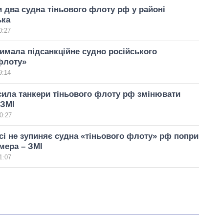
 два судна тіньового флоту рф у районі
ька
0:27
имала підсанкційне судно російського
флоту»
9:14
ила танкери тіньового флоту рф змінювати
 ЗМІ
0:27
сі не зупиняє судна «тіньового флоту» рф попри
мера – ЗМІ
1:07