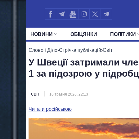
НОВИНИ
ОБIЦЯНКИ
ПОЛIТИКИ
УСІ ПОЛІТИКИ
ПРЕЗИДЕНТ І ОФ
Слово і Діло
›
Стрічка публікацій
›
Світ
У Швеції затримали чле
1 за підозрою у підробц
СВІТ
16 травня 2026, 22:13
Читати російською