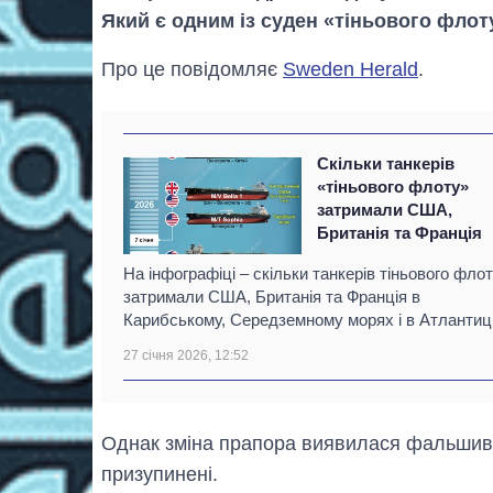
Який є одним із суден «тіньового флот
Про це повідомляє
Sweden Herald
.
Скільки танкерів
«тіньового флоту»
затримали США,
Британія та Франція
На інфографіці – скільки танкерів тіньового фло
затримали США, Британія та Франція в
Карибському, Середземному морях і в Атлантиці
27 січня 2026, 12:52
Однак зміна прапора виявилася фальшиво
призупинені.