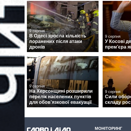
9 серпня
В Одесі зросла кількість
9 серпня
поранених після атаки
У Косові д
дронів
прем’єра 
9 серпня
На Херсонщині розширили
9 серпня
перелік населених пунктів
Сили обор
для обов'язкової евакуації
складу рос
МОНІТОРИНГ