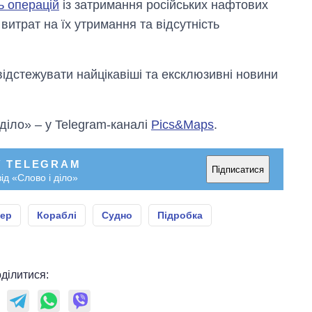
ь операцій
із затримання російських нафтових
итрат на їх утримання та відсутність
відстежувати найцікавіші та ексклюзивні новини
 діло» – у Telegram-каналі
Pics&Maps
.
У TELEGRAM
Підписатися
ід «Слово і діло»
кер
Кораблі
Судно
Підробка
ділитися: