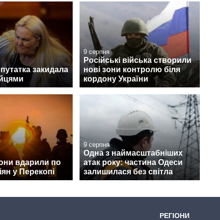
9 серпня
Російські війська створили
епутатка закидала
нові зони контролю біля
яйцями
кордону України
9 серпня
Одна з наймасштабніших
они вдарили по
атак року: частина Одеси
іян у Перекопі
залишилася без світла
РЕГІОНИ