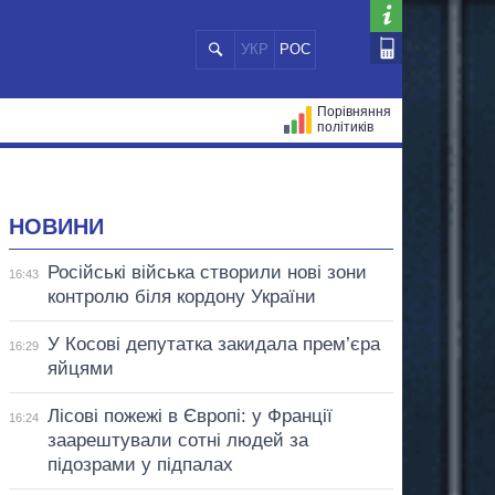
УКР
РОС
Порівняння
політиків
ЦІЙ
МЕРИ МІСТ
ВСІ ПЕРСОНИ
НОВИНИ
Російські війська створили нові зони
16:43
контролю біля кордону України
У Косові депутатка закидала прем’єра
16:29
яйцями
Лісові пожежі в Європі: у Франції
16:24
заарештували сотні людей за
підозрами у підпалах