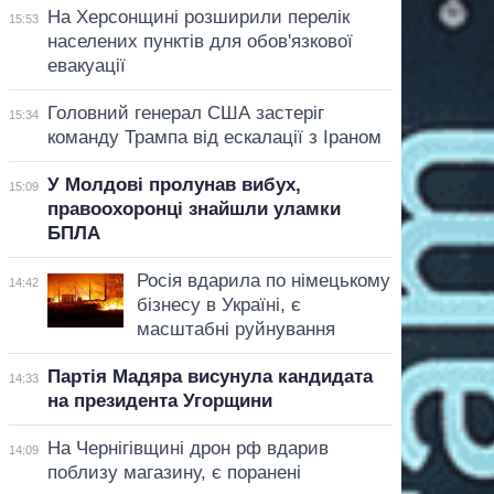
На Херсонщині розширили перелік
15:53
населених пунктів для обов'язкової
евакуації
Головний генерал США застеріг
15:34
команду Трампа від ескалації з Іраном
У Молдові пролунав вибух,
15:09
правоохоронці знайшли уламки
БПЛА
Росія вдарила по німецькому
14:42
бізнесу в Україні, є
масштабні руйнування
Партія Мадяра висунула кандидата
14:33
на президента Угорщини
На Чернігівщині дрон рф вдарив
14:09
поблизу магазину, є поранені