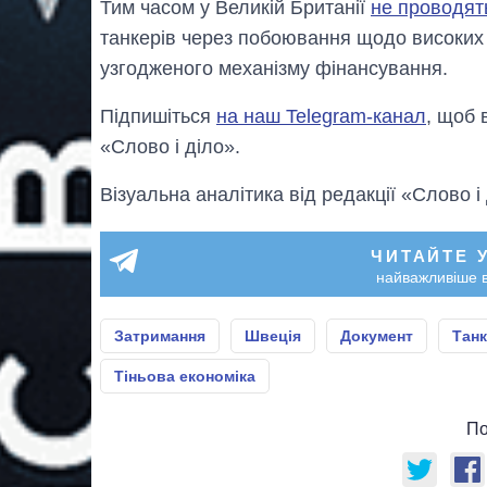
Тим часом у Великій Британії
не проводят
танкерів через побоювання щодо високих в
узгодженого механізму фінансування.
Підпишіться
на наш Telegram-канал
, щоб 
«Слово і діло».
Візуальна аналітика від редакції «Слово і
ЧИТАЙТЕ 
найважливіше в
Затримання
Швеція
Документ
Тан
Тіньова економіка
По