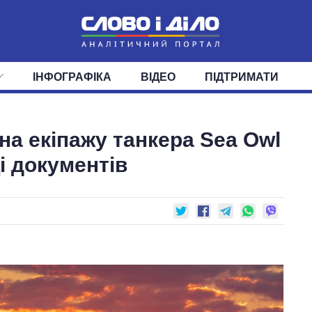
ІНФОГРАФІКА
ВІДЕО
ПІДТРИМАТИ
ІС
СТРІЧКА
ВЕРХОВНА РАДА
ПОДІЇ
СТАТТІ
КАБІНЕТ МІНІСТРІВ
ДУМКИ
ОГЛЯДИ
ГОЛОВИ ОБЛАДМІНІСТРА
ДАЙДЖЕСТИ
на екіпажу танкера Sea Owl
ПОЛІТИКА
ДЕПУТАТИ
ЕКОНОМІКА
КОМІТЕТИ
СУСПІЛЬСТВО
ФРАКЦІЇ
ОКРУГИ
СВІТ
і документів