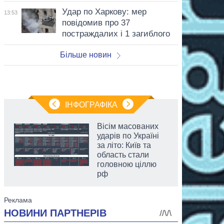
Удар по Харкову: мер
13:53
повідомив про 37
постраждалих і 1 загиблого
Більше новин
ІНФОГРАФІКА
Вісім масованих
ударів по Україні
за літо: Київ та
область стали
головною ціллю
рф