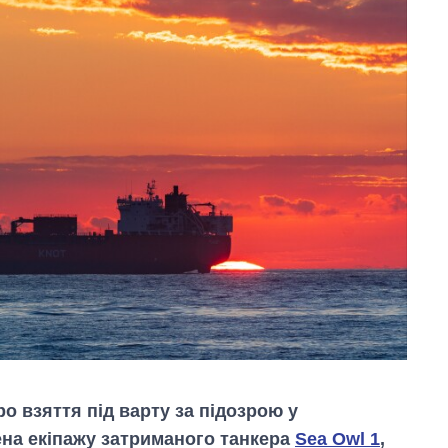
 взяття під варту за підозрою у
ена екіпажу затриманого танкера
Sea Owl 1
,