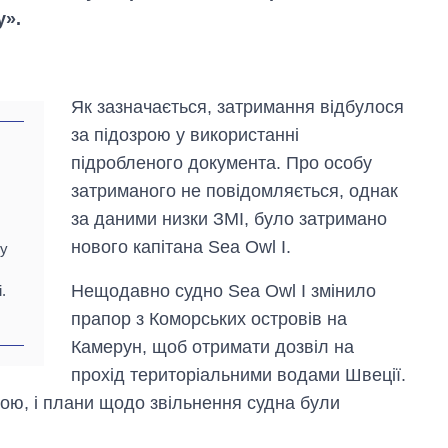
у».
Як зазначається, затримання відбулося
за підозрою у використанні
підробленого документа. Про особу
затриманого не повідомляється, однак
за даними низки ЗМІ, було затримано
нового капітана Sea Owl I.
ту
Як за 10 років
змінилася кількість
Нещодавно судно Sea Owl I змінило
вступників на
.
бакалаврат,
прапор з Коморських островів на
магістратуру та
Камерун, щоб отримати дозвіл на
аспірантуру
прохід територіальними водами Швеції.
ю, і плани щодо звільнення судна були