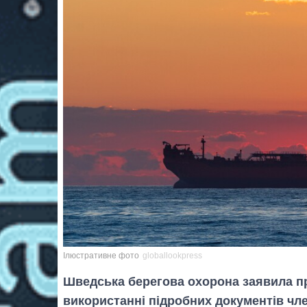
Ілюстративне фото
globallookpress
Шведська берегова охорона заявила про
використанні підробних документів чл