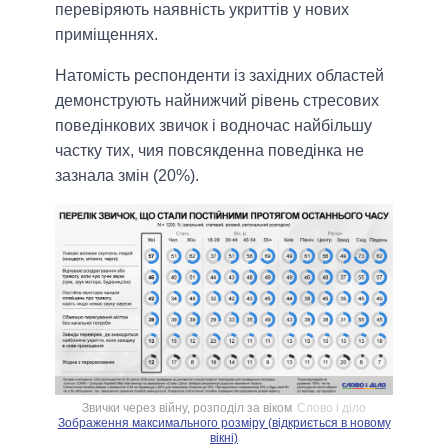
перевіряють наявність укриттів у нових
приміщеннях.
Натомість респонденти із західних областей
демонструють найнижчий рівень стресових
поведінкових звичок і водночас найбільшу
частку тих, чия повсякденна поведінка не
зазнала змін (20%).
Звички через війну, розподіл за віком
Слово і діло
Зображення максимального розміру (відкриється в новому
вікні)