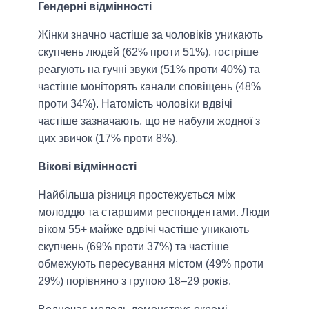
Гендерні відмінності
Жінки значно частіше за чоловіків уникають
скупчень людей (62% проти 51%), гостріше
реагують на гучні звуки (51% проти 40%) та
частіше моніторять канали сповіщень (48%
проти 34%). Натомість чоловіки вдвічі
частіше зазначають, що не набули жодної з
цих звичок (17% проти 8%).
Вікові відмінності
Найбільша різниця простежується між
молоддю та старшими респондентами. Люди
віком 55+ майже вдвічі частіше уникають
скупчень (69% проти 37%) та частіше
обмежують пересування містом (49% проти
29%) порівняно з групою 18–29 років.