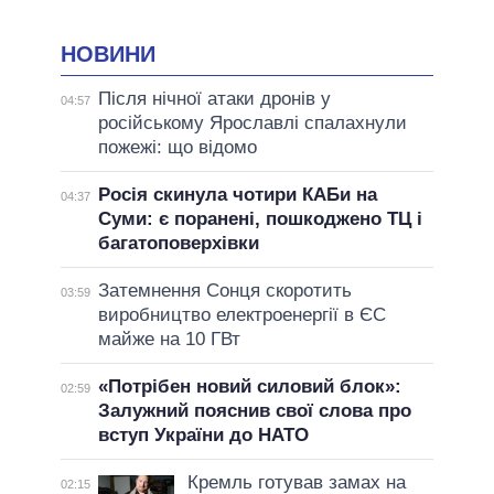
НОВИНИ
Після нічної атаки дронів у
04:57
російському Ярославлі спалахнули
пожежі: що відомо
Росія скинула чотири КАБи на
04:37
Суми: є поранені, пошкоджено ТЦ і
багатоповерхівки
Затемнення Сонця скоротить
03:59
виробництво електроенергії в ЄС
майже на 10 ГВт
«Потрібен новий силовий блок»:
02:59
Залужний пояснив свої слова про
вступ України до НАТО
Кремль готував замах на
02:15