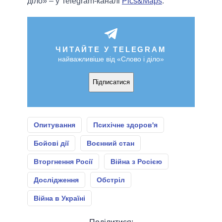
діло» – у Telegram-каналі
Pics&Maps
.
ЧИТАЙТЕ У TELEGRAM
найважливіше від «Слово і діло»
Підписатися
Опитування
Психічне здоров'я
Бойові дії
Воєнний стан
Вторгнення Росії
Війна з Росією
Дослідження
Обстріл
Війна в Україні