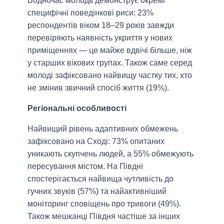
Водночас молодь демонструє окремі
специфічні поведінкові риси: 23%
респондентів віком 18–29 років завжди
перевіряють наявність укриття у нових
приміщеннях — це майже вдвічі більше, ніж
у старших вікових групах. Також саме серед
молоді зафіксовано найвищу частку тих, хто
не змінив звичний спосіб життя (19%).
Регіональні особливості
Найвищий рівень адаптивних обмежень
зафіксовано на Сході: 73% опитаних
уникають скупчень людей, а 55% обмежують
пересування містом. На Півдні
спостерігається найвища чутливість до
гучних звуків (57%) та найактивніший
моніторинг сповіщень про тривоги (49%).
Також мешканці Півдня частіше за інших