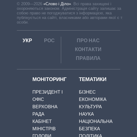
© 2009—2026
«Слово і Діло»
.
Всі права захищені і
охороняються законом. Адміністрація сайту залишає за
собою право не погоджуватися з інформацією, яка
публікується на сайті, власниками або авторами якої є треті
особи.
УКР
РОС
ПРО НАС
КОНТАКТИ
ПРАВИЛА
МОНІТОРИНГ
ТЕМАТИКИ
ПРЕЗИДЕНТ І
БІЗНЕС
ОФІС
ЕКОНОМІКА
ВЕРХОВНА
КУЛЬТУРА
РАДА
НАУКА
КАБІНЕТ
НАЦІОНАЛЬНА
МІНІСТРІВ
БЕЗПЕКА
ГОЛОВИ
ПОЛІТИКА