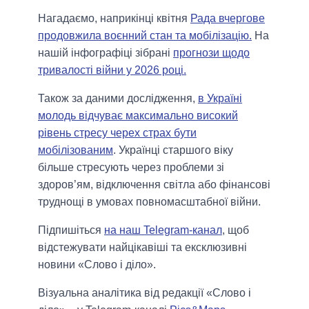
Нагадаємо, наприкінці квітня
Рада вчергове
продовжила воєнний стан та мобілізацію.
На
нашій інфографіці зібрані
прогнози щодо
тривалості війни у 2026 році.
Також за даними дослідження,
в Україні
молодь відчуває максимально високий
рівень стресу черех страх бути
мобілізованим
. Українці старшого віку
більше стресують через проблеми зі
здоров’ям, відключення світла або фінансові
труднощі в умовах повномасштабної війни.
Підпишіться
на наш Telegram-канал
, щоб
відстежувати найцікавіші та ексклюзивні
новини «Слово і діло».
Візуальна аналітика від редакції «Слово і