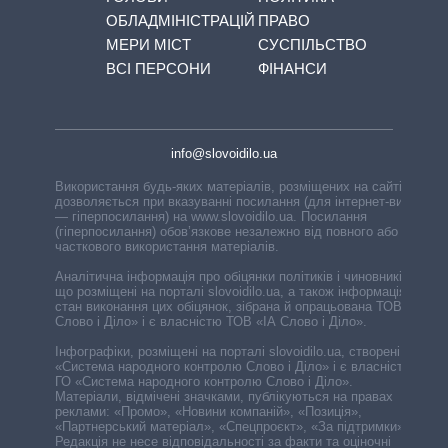
ОБЛАДМІНІСТРАЦІЙ
ПРАВО
МЕРИ МІСТ
СУСПІЛЬСТВО
ВСІ ПЕРСОНИ
ФІНАНСИ
info@slovoidilo.ua
Використання будь-яких матеріалів, розміщених на сайті,
дозволяється при вказуванні посилання (для інтернет-видань
— гіперпосилання) на www.slovoidilo.ua. Посилання
(гіперпосилання) обов’язкове незалежно від повного або
часткового використання матеріалів.
Аналітична інформація про обіцянки політиків і чиновників,
що розміщені на порталі slovoidilo.ua, а також інформація про
стан виконання цих обіцянок, зібрана й опрацьована ТОВ «ІА
Слово і Діло» і є власністю ТОВ «ІА Слово і Діло».
Інфографіки, розміщені на порталі slovoidilo.ua, створені ГО
«Система народного контролю Слово і Діло» і є власністю
ГО «Система народного контролю Слово і Діло».
Матеріали, відмічені значками, публікуються на правах
реклами: «Промо», «Новини компаній», «Позиція»,
«Партнерський матеріал», «Спецпроєкт», «За підтримки».
Редакція не несе відповідальності за факти та оціночні