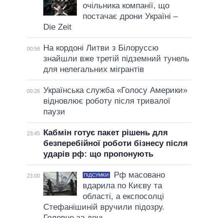
очільника компанії, що
постачає дрони Україні –
Die Zeit
На кордоні Литви з Білоруссю
00:58
знайшли вже третій підземний тунель
для нелегальних мігрантів
Українська служба «Голосу Америки»
00:26
відновлює роботу після тривалої
паузи
Кабмін готує пакет рішень для
23:45
безперебійної роботи бізнесу після
ударів рф: що пропонують
Рф масовано
ПІДСУМКИ
23:00
вдарила по Києву та
області, а експосолці
Стефанішиній вручили підозру.
Головне за день