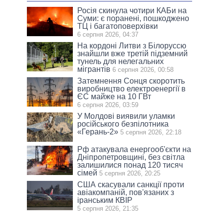
Росія скинула чотири КАБи на
Суми: є поранені, пошкоджено
ТЦ і багатоповерхівки
6 серпня 2026, 04:37
На кордоні Литви з Білоруссю
знайшли вже третій підземний
тунель для нелегальних
мігрантів
6 серпня 2026, 00:58
Затемнення Сонця скоротить
виробництво електроенергії в
ЄС майже на 10 ГВт
6 серпня 2026, 03:59
У Молдові виявили уламки
російського безпілотника
«Герань-2»
5 серпня 2026, 22:18
Рф атакувала енергооб'єкти на
Дніпропетровщині, без світла
залишилися понад 120 тисяч
сімей
5 серпня 2026, 20:25
США скасували санкції проти
авіакомпаній, пов'язаних з
іранським КВІР
5 серпня 2026, 21:35