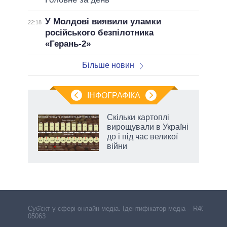
У Молдові виявили уламки
22:18
російського безпілотника
«Герань-2»
Більше новин
ІНФОГРАФІКА
нтів:
Скільки картоплі
 і
вирощували в Україні
nAI
до і під час великої
війни
Cуб'єкт у сфері онлайн-медіа. Ідентифікатор медіа – R40-
05063