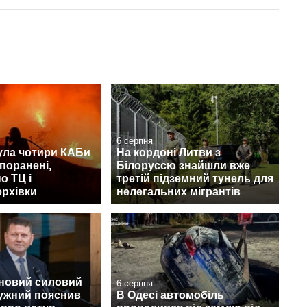
6 серпня
ула чотири КАБи
На кордоні Литви з
 поранені,
Білоруссю знайшли вже
о ТЦ і
третій підземний тунель для
ерхівки
нелегальних мігрантів
 новий силовий
6 серпня
лужний пояснив
В Одесі автомобіль