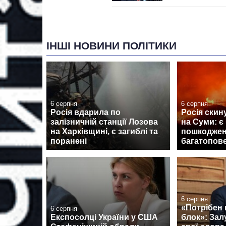
ІНШІ НОВИНИ ПОЛІТИКИ
6 серпня
6 серпня
Росія вдарила по
Росія скин
залізничній станції Лозова
на Суми: є
на Харківщині, є загиблі та
пошкоджен
поранені
багатопов
6 серпня
«Потрібен
6 серпня
Експосолці України у США
блок»: За