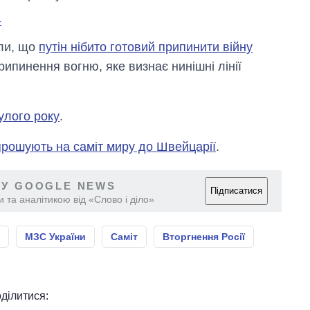
4
или, що
путін нібито готовий припинити війну
ипинення вогню, яке визнає нинішні лінії
улого року
.
прошують на саміт миру до Швейцарії
.
 У GOOGLE NEWS
Підписатися
 та аналітикою від «Слово і діло»
МЗС України
Саміт
Вторгнення Росії
ділитися: