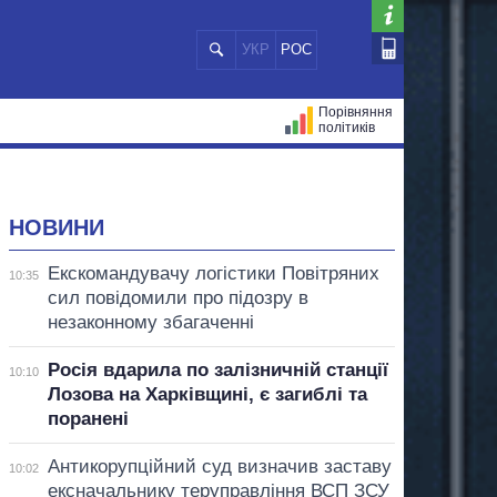
УКР
РОС
Порівняння
політиків
ЦІЙ
МЕРИ МІСТ
ВСІ ПЕРСОНИ
НОВИНИ
Екскомандувачу логістики Повітряних
10:35
сил повідомили про підозру в
незаконному збагаченні
Росія вдарила по залізничній станції
10:10
Лозова на Харківщині, є загиблі та
поранені
Антикорупційний суд визначив заставу
10:02
ексначальнику теруправління ВСП ЗСУ