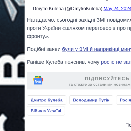
— Dmytro Kuleba (@DmytroKuleba)
May 24, 202
Нагадаємо, сьогодні західні ЗМІ повідом
проти України «шляхом переговорів про пр
фронту».
Подібні заяви
були у ЗМІ й наприкінці мин
Раніше Кулеба пояснив, чому
росію не за
ПІДПИСУЙТЕСЬ
та стежте за останніми новинами
Дмитро Кулеба
Володимир Путін
Росія
Війна в Україні
По