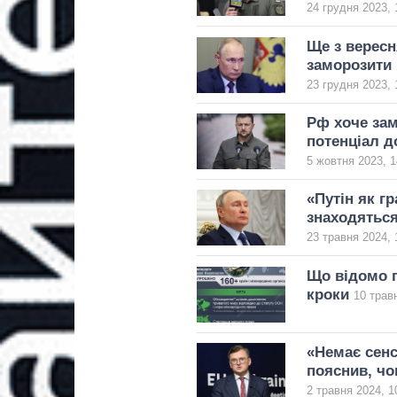
24 грудня 2023, 
Ще з вересн
заморозити 
23 грудня 2023, 
Рф хоче зам
потенціал д
5 жовтня 2023, 1
«Путін як г
знаходяться
23 травня 2024, 
Що відомо п
кроки
10 трав
«Немає сенс
пояснив, чо
2 травня 2024, 1