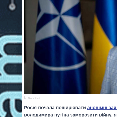
kmu.gov.ua
Росія почала поширювати
анонімні за
володимира путіна заморозити війну, я