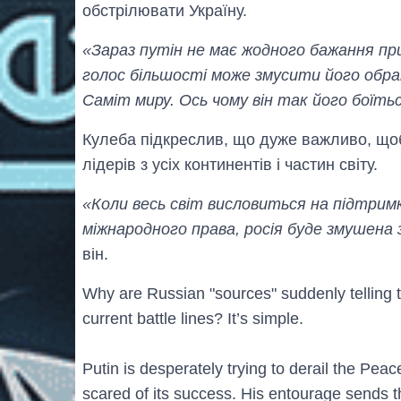
обстрілювати Україну.
«Зараз путін не має жодного бажання при
голос більшості може змусити його обрат
Саміт миру. Ось чому він так його боїть
Кулеба підкреслив, що дуже важливо, щоб
лідерів з усіх континентів і частин світу.
«Коли весь світ висловиться на підтри
міжнародного права, росія буде змушена 
він.
Why are Russian "sources" suddenly telling th
current battle lines? It’s simple.
Putin is desperately trying to derail the Pe
scared of its success. His entourage sends