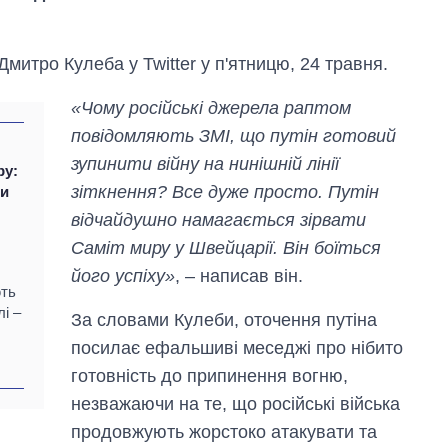
митро Кулеба у Twitter у п'ятницю, 24 травня.
«Чому російські джерела раптом
повідомляють ЗМІ, що путін готовий
зупинити війну на нинішній лінії
ру:
зіткнення? Все дуже просто. Путін
ки
відчайдушно намагається зірвати
Саміт миру у Швейцарії. Він боїться
його успіху»
, – написав він.
ють
і –
Економіка ШІ-
За словами Кулеби, оточення путіна
гігантів: скільки
посилає ефальшиві меседжі про нібито
коштують і
готовність до припинення вогню,
заробляють
OpenAI та
незважаючи на те, що російські війська
Anthropic
продовжують жорстоко атакувати та