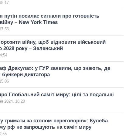
18:17
я путін посилає сигнали про готовність
війну – New York Times
17:56
орозити війну, щоб відновити військовий
о 2028 року – Зеленський
4:54
раф Дракула»: у ГУР заявили, що знають, де
 бункери диктатора
15:06
ро Глобальний саміт миру: цілі та подальші
ня 2024, 18:20
у тримати за столом переговорів»: Кулеба
му рф не запрошують на саміт миру
0:55