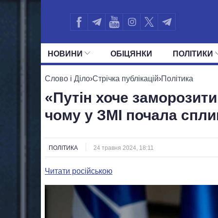
НОВИНИ
ОБIЦЯНКИ
ПОЛIТИКИ
УСІ ПОЛІТИКИ
ПРЕЗИДЕНТ І ОФ
Слово і Діло
›
Стрічка публікацій
›
Політика
«Путін хоче заморозити
чому у ЗМІ почала спли
ПОЛІТИКА
24 травня 2024, 18:11
Читати російською