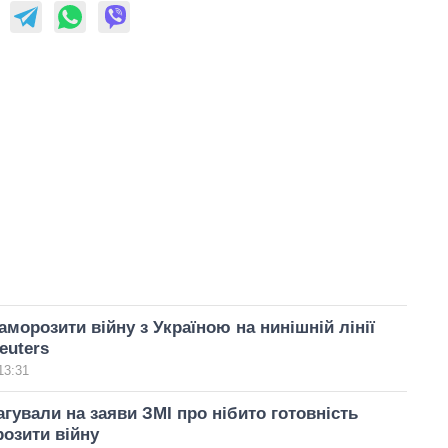
аморозити війну з Україною на нинішній лінії
euters
13:31
агували на заяви ЗМІ про нібито готовність
розити війну