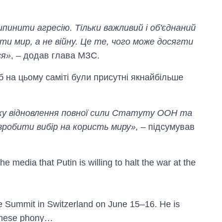
пинити агресію. Тільки важливий і об'єднаний
и мир, а не війну. Це те, чого може досягти
ся»
, – додав глава МЗС.
 на цьому саміті були присутні якнайбільше
мку відновлення повної сили Статуту ООН та
зробити вибір на користь миру»,
– підсумував
e media that Putin is willing to halt the war at the
ace Summit in Switzerland on June 15–16. He is
 these phony…