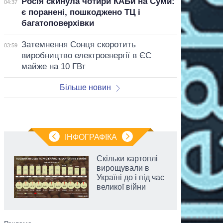
Росія скинула чотири КАБи на Суми:
04:37
є поранені, пошкоджено ТЦ і
багатоповерхівки
Затемнення Сонця скоротить
03:59
виробництво електроенергії в ЄС
майже на 10 ГВт
Більше новин
ІНФОГРАФІКА
Скільки картоплі
вирощували в
Україні до і під час
великої війни