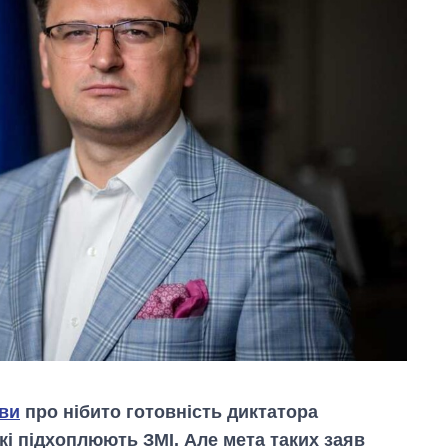
яви
про нібито готовність диктатора
кі підхоплюють ЗМІ. Але мета таких заяв