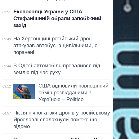
Експосолці України у США
09:51
Стефанішиній обрали запобіжний
захід
На Херсонщині російський дрон
09:49
атакував автобус із цивільними, є
поранені
В Одесі автомобіль провалився під
09:44
землю під час руху
США відновили повноцінний
09:12
обмін розвідданими з
Україною – Politico
Після нічної атаки дронів у російському
04:57
Ярославлі спалахнули пожежі: що
відомо