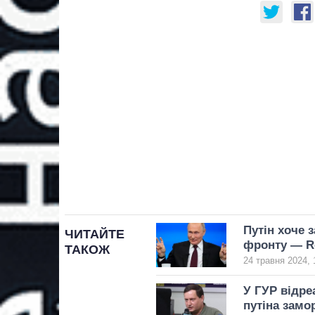
Путін хоче з
ЧИТАЙТЕ
фронту — R
ТАКОЖ
24 травня 2024, 
У ГУР відре
путіна замо