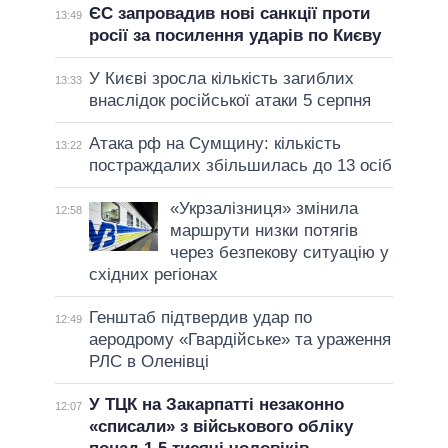
ЄС запровадив нові санкції проти
13:49
росії за посилення ударів по Києву
У Києві зросла кількість загиблих
13:33
внаслідок російської атаки 5 серпня
Атака рф на Сумщину: кількість
13:22
постраждалих збільшилась до 13 осіб
«Укрзалізниця» змінила
12:58
маршрути низки потягів
через безпекову ситуацію у
східних регіонах
Генштаб підтвердив удар по
12:49
аеродрому «Гвардійське» та ураження
РЛС в Оленівці
У ТЦК на Закарпатті незаконно
12:07
«списали» з військового обліку