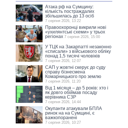
Атака рф на Сумщину:
кількість постраждалих
збільшилась до 13 осіб
7 серпня 2026, 13:22
Правоохоронці викрили нові
«ухилянтські схеми» у трьох
регіонах
7 серпня 2026, 15:00
У ТЦК на Закарпатті незаконно
«списали» з військового обліку
понад 1,5 тисячі чоловіків
7 серпня 2026, 12:07
САП у жовтні скерує до суду
справу бізнесмена
Комарницького про землю
7 серпня 2026, 11:20
Від 1 місяця – до 5 років: хто і
як довго обіймав посаду
керівника СЗР
7 серпня 2026, 14:44
Окупанти атакували БПЛА
ринок на на Сумщині, є
важкопоранені
7 серпня 2026, 10:27