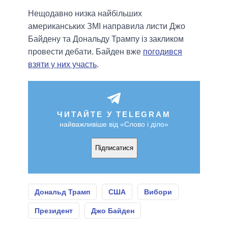
Нещодавно низка найбільших
американських ЗМІ направила листи Джо
Байдену та Дональду Трампу із закликом
провести дебати. Байден вже
погодився
взяти у них участь
.
ЧИТАЙТЕ У TELEGRAM
найважливіше від «Слово і діло»
Підписатися
Дональд Трамп
США
Вибори
Президент
Джо Байден