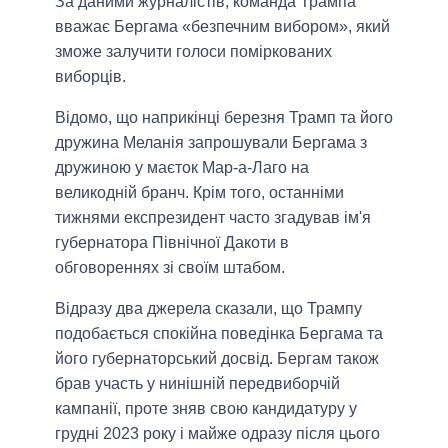
За даними журналістів, команда Трампа
вважає Бергама «безпечним вибором», який
зможе залучити голоси поміркованих
виборців.
Відомо, що наприкінці березня Трамп та його
дружина Меланія запрошували Бергама з
дружиною у маєток Мар-а-Лаго на
великодній бранч. Крім того, останніми
тижнями експрезидент часто згадував ім'я
губернатора Північної Дакоти в
обговореннях зі своїм штабом.
Відразу два джерела сказали, що Трампу
подобається спокійна поведінка Бергама та
його губернаторський досвід. Бергам також
брав участь у нинішній передвиборчій
кампанії, проте зняв свою кандидатуру у
грудні 2023 року і майже одразу після цього