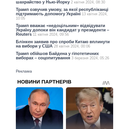
шахрайство у Нью-Йорку
2 квітня 2024, 08:30
Трамп озвучив умову, за якої республіканці
підтримають допомогу Україні
13 квітня 2024,
10:05
Трамп вважає «недоцільним» відвідувати
Україну допоки він кандидат у президенти –
Reuters
11 квітня 2024, 09:56
Блінкен заявив про спроби Китаю вплинути
на вибори у США
28 квітня 2024, 00:06
Трамп обійшов Байдена у гіпотетичних
виборах – соцопитування
3 березня 2024, 05:26