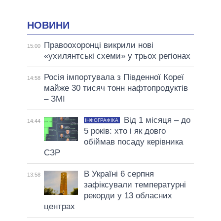
НОВИНИ
Правоохоронці викрили нові
15:00
«ухилянтські схеми» у трьох регіонах
Росія імпортувала з Південної Кореї
14:58
майже 30 тисяч тонн нафтопродуктів
– ЗМІ
Від 1 місяця – до
ІНФОГРАФІКА
14:44
5 років: хто і як довго
обіймав посаду керівника
СЗР
В Україні 6 серпня
13:58
зафіксували температурні
рекорди у 13 обласних
центрах