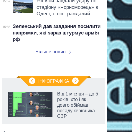
Росіяни завдали удару по
15:57
стадіону «Чорноморець» в
Одесі, є постраждалий
Зеленський дав завдання посилити
15:36
напрямки, які зараз штурмує армія
рф
Більше новин
ІНФОГРАФІКА
Від 1 місяця – до 5
років: хто і як
довго обіймав
посаду керівника
СЗР