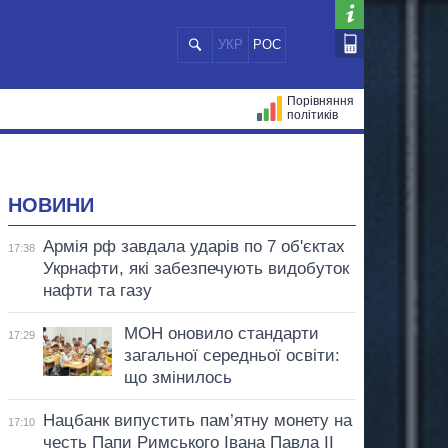
УКР
РОС
Порівняння
політиків
ЦІЙ
МЕРИ МІСТ
ВСІ ПЕРСОНИ
НОВИНИ
Армія рф завдала ударів по 7 об'єктах
17:38
Укрнафти, які забезпечують видобуток
нафти та газу
МОН оновило стандарти
17:29
загальної середньої освіти:
що змінилось
Нацбанк випустить пам’ятну монету на
17:10
честь Папи Римського Івана Павла II