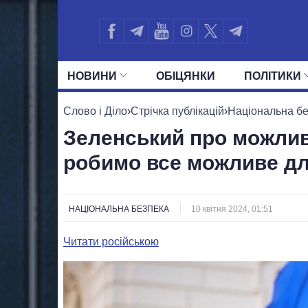
НОВИНИ
ОБIЦЯНКИ
ПОЛIТИКИ
УСІ ПОЛІТИКИ
ПРЕЗИДЕНТ І ОФ
Слово і Діло
›
Стрічка публікацій
›
Національна б
Зеленський про можлив
робимо все можливе дл
НАЦІОНАЛЬНА БЕЗПЕКА
10 квітня 2024, 01:51
Читати російською