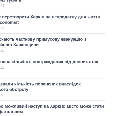
их зусиль
:17
е перетворити Харків на непридатну для життя
Economist
:30
кають часткову примусову евакуацію з
айонів Харківщини
:20
росла кількість постраждалих від денних атак
:26
азвали кількість поранених внаслідок
ого обстрілу
:40
о можливий наступ на Харків: місто може стати
 фатальним