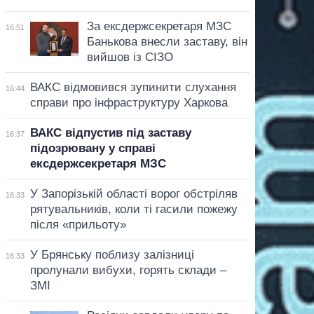
За ексдержсекретаря МЗС
16:51
Банькова внесли заставу, він
вийшов із СІЗО
ВАКС відмовився зупинити слухання
16:44
справи про інфраструктуру Харкова
ВАКС відпустив під заставу
16:37
підозрювану у справі
ексдержсекретаря МЗС
У Запорізькій області ворог обстріляв
16:33
рятувальників, коли ті гасили пожежу
після «прильоту»
У Брянську поблизу залізниці
16:33
пролунали вибухи, горять склади –
ЗМІ