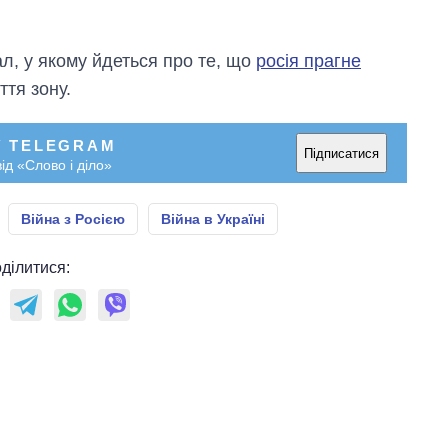
л, у якому йдеться про те, що
росія прагне
тя зону.
У TELEGRAM
Підписатися
ід «Слово і діло»
Війна з Росією
Війна в Україні
ділитися: