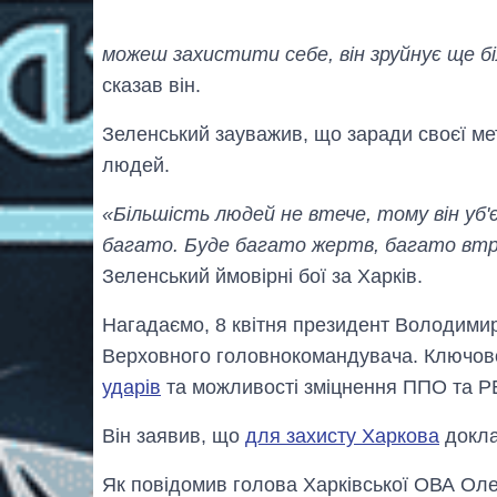
можеш захистити себе, він зруйнує ще бі
сказав він.
Зеленський зауважив, що заради своєї мет
людей.
«Більшість людей не втече, тому він уб'є
багато. Буде багато жертв, багато втр
Зеленський ймовірні бої за Харків.
Нагадаємо, 8 квітня президент Володимир
Верховного головнокомандувача. Ключо
ударів
та можливості зміцнення ППО та РЕБ
Він заявив, що
для захисту Харкова
докла
Як повідомив голова Харківської ОВА Ол