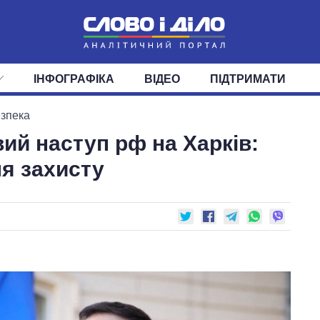
ІНФОГРАФІКА
ВІДЕО
ПІДТРИМАТИ
ІС
СТРІЧКА
ВЕРХОВНА РАДА
ПОДІЇ
СТАТТІ
КАБІНЕТ МІНІСТРІВ
ДУМКИ
ОГЛЯДИ
ГОЛОВИ ОБЛАДМІНІСТРА
ДАЙДЖЕСТИ
езпека
ий наступ рф на Харків:
ПОЛІТИКА
ДЕПУТАТИ
ЕКОНОМІКА
КОМІТЕТИ
СУСПІЛЬСТВО
ФРАКЦІЇ
ОКРУГИ
СВІТ
я захисту