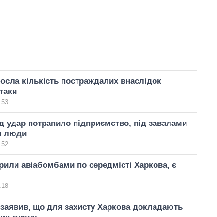
росла кількість постраждалих внаслідок
атаки
:53
ід удар потрапило підприємство, під завалами
и люди
:52
рили авіабомбами по середмісті Харкова, є
:18
заявив, що для захисту Харкова докладають