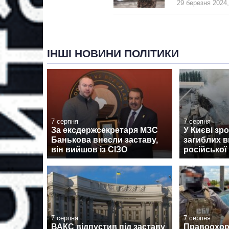
29 березня 2024,
ІНШІ НОВИНИ ПОЛІТИКИ
7 серпня
7 серпня
За ексдержсекретаря МЗС
У Києві зро
Банькова внесли заставу,
загиблих в
він вийшов із СІЗО
російської
7 серпня
7 серпня
ВАКС відпустив під заставу
Правоохор