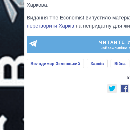
Харкова.
Видання The Economist випустило матеріа
перетворити Харків
на непридатну для жит
ЧИТАЙТЕ 
найважливіше в
Володимир Зеленський
Харків
Війна
По