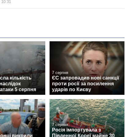
 10:31
7 серпня
сла кількість
ЄС запровадив нові санкції
наслідок
проти росії за посилення
 атаки 5 серпня
ударів по Києву
7 серпня
Росія імпортувала з
онці викрили
Південної Кореї майже 30