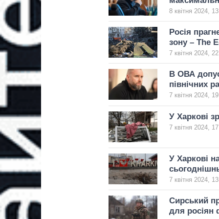
максимальн
8 квітня 2024, 13
Росія прагн
зону – The 
7 квітня 2024, 22
В ОВА допус
північних р
7 квітня 2024, 19
У Харкові з
7 квітня 2024, 17
У Харкові н
сьогоднішнь
7 квітня 2024, 13
Сирський пр
для росіян