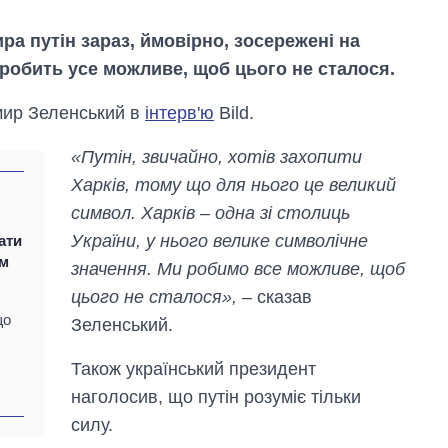
а путін зараз, ймовірно, зосережені на
а робить усе можливе, щоб цього не сталося.
мир Зеленський в
інтерв'ю
Bild.
«Путін, звичайно, хотів захопити
Харків, тому що для нього це великий
символ. Харків – одна зі столиць
України, у нього велике символічне
ати
им
значення. Ми робимо все можливе, щоб
цього не сталося»,
– сказав
Скільки картоплі
що
Зеленський.
вирощували в
Україні до і під час
Також український президент
великої війни
наголосив, що путін розуміє тільки
силу.