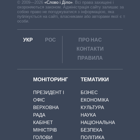
© 2009—2026
«Слово і Діло»
.
Всі права захищені і
охороняються законом. Адміністрація сайту залишає за
собою право не погоджуватися з інформацією, яка
публікується на сайті, власниками або авторами якої є треті
особи.
УКР
РОС
ПРО НАС
КОНТАКТИ
ПРАВИЛА
МОНІТОРИНГ
ТЕМАТИКИ
ПРЕЗИДЕНТ І
БІЗНЕС
ОФІС
ЕКОНОМІКА
ВЕРХОВНА
КУЛЬТУРА
РАДА
НАУКА
КАБІНЕТ
НАЦІОНАЛЬНА
МІНІСТРІВ
БЕЗПЕКА
ГОЛОВИ
ПОЛІТИКА