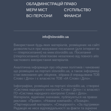
ОБЛАДМІНІСТРАЦІЙ
ПРАВО
МЕРИ МІСТ
СУСПІЛЬСТВО
ВСІ ПЕРСОНИ
ФІНАНСИ
info@slovoidilo.ua
Використання будь-яких матеріалів, розміщених на сайті,
дозволяється при вказуванні посилання (для інтернет-видань
— гіперпосилання) на www.slovoidilo.ua. Посилання
(гіперпосилання) обов’язкове незалежно від повного або
часткового використання матеріалів.
Аналітична інформація про обіцянки політиків і чиновників,
що розміщені на порталі slovoidilo.ua, а також інформація про
стан виконання цих обіцянок, зібрана й опрацьована ТОВ «ІА
Слово і Діло» і є власністю ТОВ «ІА Слово і Діло».
Інфографіки, розміщені на порталі slovoidilo.ua, створені ГО
«Система народного контролю Слово і Діло» і є власністю
ГО «Система народного контролю Слово і Діло».
Матеріали, відмічені значками, публікуються на правах
реклами: «Промо», «Новини компаній», «Позиція»,
«Партнерський матеріал», «Спецпроєкт», «За підтримки».
Редакція не несе відповідальності за факти та оціночні