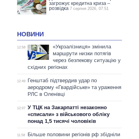
загрожує кредитна криза –
розвідка
7 серпня 2026, 07:51
НОВИНИ
«Укрзалізниця» змінила
12:58
маршрути низки потягів
через безпекову ситуацію у
східних регіонах
Генштаб підтвердив удар по
12:49
аеродрому «Гвардійське» та ураження
РЛС в Оленівці
У ТЦК на Закарпатті незаконно
12:07
«списали» з військового обліку
понад 1,5 тисячі чоловіків
Більше половини регіонів рф збідніли
11:58