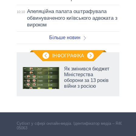
Апеляційна палата оштрафувала
10:10
обвинуваченого київського адвоката з
вироком
Більше новин
ІНФОГРАФІКА
Як змінився бюджет
 за
Міністерства
асть
оборони за 13 років
війни з росією
Cуб'єкт у сфері онлайн-медіа. Ідентифікатор медіа – R40-
05063