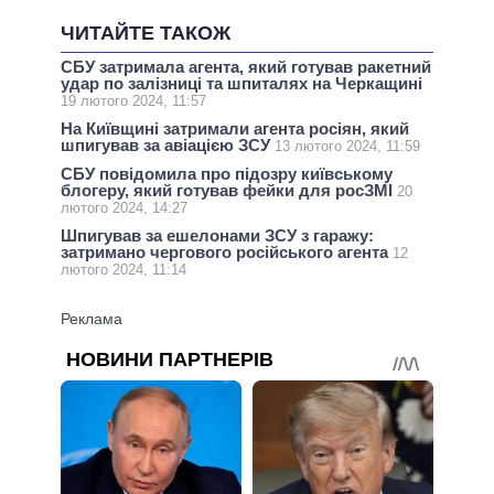
ЧИТАЙТЕ ТАКОЖ
СБУ затримала агента, який готував ракетний
удар по залізниці та шпиталях на Черкащині
19 лютого 2024, 11:57
На Київщині затримали агента росіян, який
шпигував за авіацією ЗСУ
13 лютого 2024, 11:59
СБУ повідомила про підозру київському
блогеру, який готував фейки для росЗМІ
20
лютого 2024, 14:27
Шпигував за ешелонами ЗСУ з гаражу:
затримано чергового російського агента
12
лютого 2024, 11:14