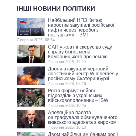
ІНШІ НОВИНИ ПОЛІТИКИ
Найбільший НПЗ Китаю
наростив закупівлі російської
нафти через перебої з
поставками – ЗМІ
7 серпня 2026, 08:54
САП у жовтні скерує до суду
справу бізнесмена
Комарницького про землю
7 серпня 2026, 11:20
Дрони атакували черговий
логістичний центр Wildberries у
російському Єкатеринбурзі
7 серпня 2026, 08:16
Росія формує бойові
підрозділи з українських
військовополонених – ISW
7 серпня 2026, 10:45
Апеляційна палата
оштрафувала обвинуваченого
київського адвоката з вироком
7 серпня 2026, 10:10
Двом найбільшим банкам росії