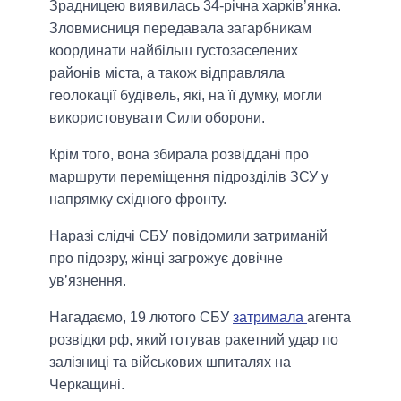
Зрадницею виявилась 34-річна харків’янка.
Зловмисниця передавала загарбникам
координати найбільш густозаселених
районів міста, а також відправляла
геолокації будівель, які, на її думку, могли
використовувати Сили оборони.
Крім того, вона збирала розвіддані про
маршрути переміщення підрозділів ЗСУ у
напрямку східного фронту.
Наразі слідчі СБУ повідомили затриманій
про підозру, жінці загрожує довічне
ув’язнення.
Нагадаємо, 19 лютого СБУ
затримала
агента
розвідки рф, який готував ракетний удар по
залізниці та військових шпиталях на
Черкащині.