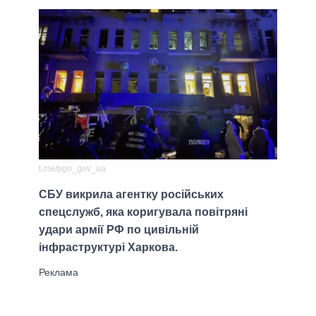
t.me/pgo_gov_ua
СБУ викрила агентку російських
спецслужб, яка коригувала повітряні
удари армії РФ по цивільній
інфраструктурі Харкова.