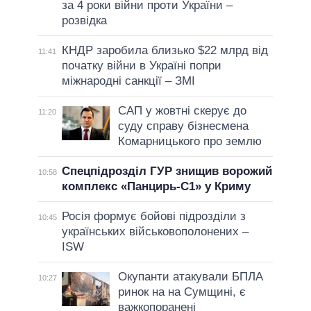
за 4 роки війни проти України –
розвідка
КНДР заробила близько $22 млрд від
11:41
початку війни в Україні попри
міжнародні санкції – ЗМІ
САП у жовтні скерує до
11:20
суду справу бізнесмена
Комарницького про землю
Спецпідрозділ ГУР знищив ворожий
10:58
комплекс «Панцирь-С1» у Криму
Росія формує бойові підрозділи з
10:45
українських військовополонених –
ISW
Окупанти атакували БПЛА
10:27
ринок на на Сумщині, є
важкопоранені