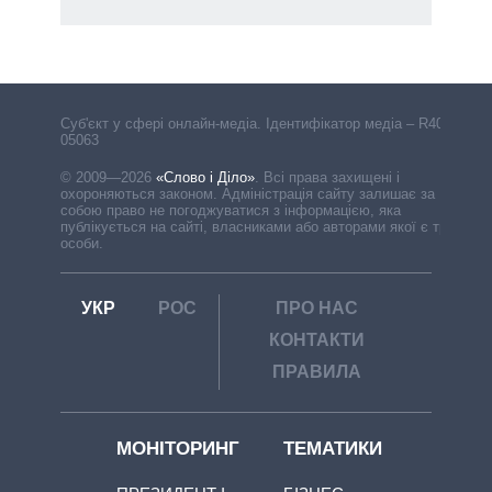
Cуб'єкт у сфері онлайн-медіа. Ідентифікатор медіа – R40-
05063
© 2009—2026
«Слово і Діло»
.
Всі права захищені і
охороняються законом. Адміністрація сайту залишає за
собою право не погоджуватися з інформацією, яка
публікується на сайті, власниками або авторами якої є треті
особи.
УКР
РОС
ПРО НАС
КОНТАКТИ
ПРАВИЛА
МОНІТОРИНГ
ТЕМАТИКИ