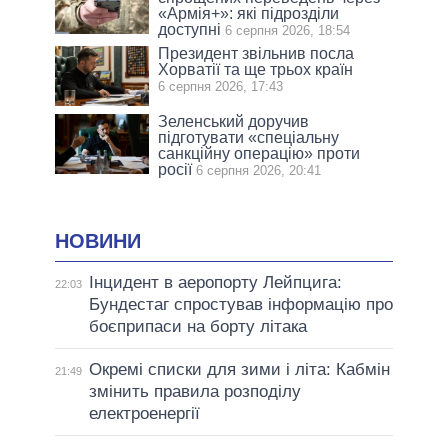
«Армія+»: які підрозділи
доступні
6 серпня 2026, 18:54
Президент звільнив посла
Хорватії та ще трьох країн
6 серпня 2026, 17:43
Зеленський доручив
підготувати «спеціальну
санкційну операцію» проти
росії
6 серпня 2026, 20:41
НОВИНИ
Інцидент в аеропорту Лейпцига:
22:03
Бундестаг спростував інформацію про
боєприпаси на борту літака
Окремі списки для зими і літа: Кабмін
21:49
змінить правила розподілу
електроенергії