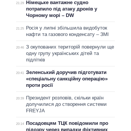
Німецьке вантажне судно
21:29
потрапило під атаку дронів у
Чорному морі – DW
Росія у липні збільшила видобуток
21:25
нафти та газового конденсату – ЗМІ
З окупованих територій повернули ще
20:46
одну групу українських дітей та
підлітків
Зеленський доручив підготувати
20:41
«спеціальну санкційну операцію»
проти росії
Президент розповів, скільки країн
20:39
долучилися до створення системи
FREYJA
Посадовцям ТЦК повідомили про
20:14
підозру через випадки фіктивних