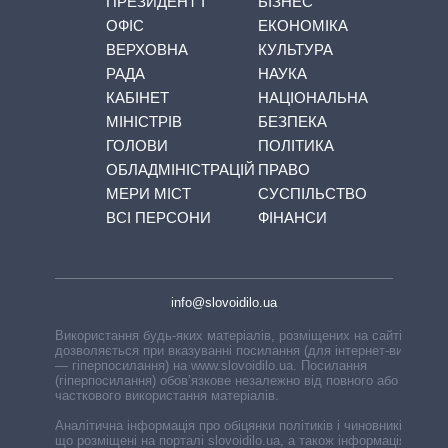
ПРЕЗИДЕНТ І
БІЗНЕС
ОФІС
ЕКОНОМІКА
ВЕРХОВНА
КУЛЬТУРА
РАДА
НАУКА
КАБІНЕТ
НАЦІОНАЛЬНА
МІНІСТРІВ
БЕЗПЕКА
ГОЛОВИ
ПОЛІТИКА
ОБЛАДМІНІСТРАЦІЙ
ПРАВО
МЕРИ МІСТ
СУСПІЛЬСТВО
ВСІ ПЕРСОНИ
ФІНАНСИ
info@slovoidilo.ua
Використання будь-яких матеріалів, розміщених на сайті,
дозволяється при вказуванні посилання (для інтернет-видань
— гіперпосилання) на www.slovoidilo.ua. Посилання
(гіперпосилання) обов’язкове незалежно від повного або
часткового використання матеріалів.
Аналітична інформація про обіцянки політиків і чиновників,
що розміщені на порталі slovoidilo.ua, а також інформація про