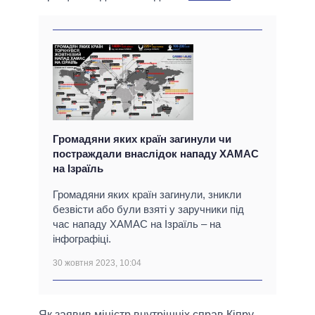
Громадяни яких країн загинули чи
постраждали внаслідок нападу ХАМАС
на Ізраїль
Громадяни яких країн загинули, зникли
безвісти або були взяті у заручники під
час нападу ХАМАС на Ізраїль – на
інфографіці.
30 жовтня 2023, 10:04
Як заявив міністр внутрішніх справ Кіпру