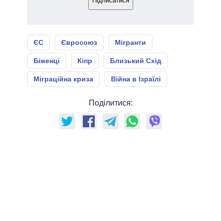
Підписатися
ЄС
Євросоюз
Мігранти
Біженці
Кіпр
Близький Схід
Міграційна криза
Війна в Ізраїлі
Поділитися: