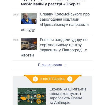
мобілізацій у реєстрі «Оберіг»
Справу Коломойського про
19:34
заволодіння коштами
«ПриватБанку» направили
до суду
Росіяни завдали удару по
19:30
сортувальному центру
Укрпошти у Павлограді, є
жертви
Більше новин
ІНФОГРАФІКА
Економіка ШІ-гігантів:
ть
скільки коштують і
заробляють OpenAI
та Anthropic