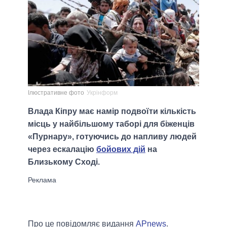
Ілюстративне фото
Укрінформ
Влада Кіпру має намір подвоїти кількість
місць у найбільшому таборі для біженців
«Пурнару», готуючись до напливу людей
через ескалацію
бойових дій
на
Близькому Сході.
Про це повідомляє видання
АРnews
.