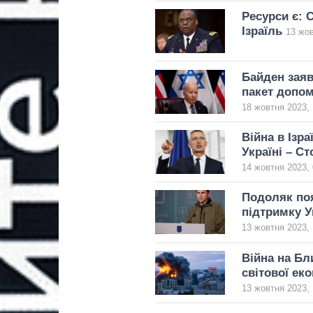
Ресурси є: 
Ізраїль
13 жов
Байден заяв
пакет допом
18 жовтня 2023, 
Війна в Ізр
Україні – С
14 жовтня 2023, 
Подоляк поя
підтримку У
13 жовтня 2023, 
Війна на Бл
світової ек
13 жовтня 2023, 