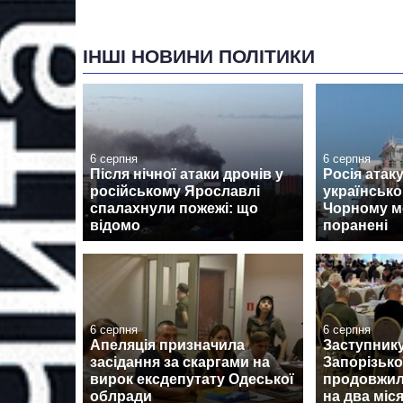
ІНШІ НОВИНИ ПОЛІТИКИ
6 серпня
6 серпня
Після нічної атаки дронів у
Росія атак
російському Ярославлі
українськ
спалахнули пожежі: що
Чорному мо
відомо
поранені
6 серпня
6 серпня
Апеляція призначила
Заступник
засідання за скаргами на
Запорізько
вирок ексдепутату Одеської
продовжил
облради
на два міся