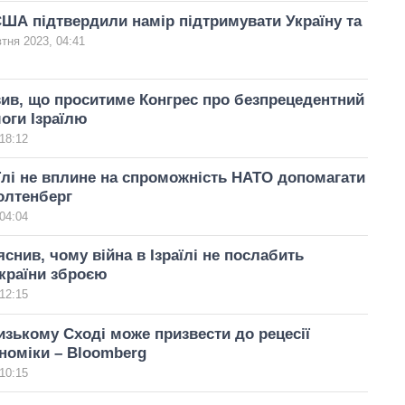
США підтвердили намір підтримувати Україну та
тня 2023, 04:41
ив, що проситиме Конгрес про безпрецедентний
оги Ізраїлю
18:12
аїлі не вплине на спроможність НАТО допомагати
толтенберг
04:04
снив, чому війна в Ізраїлі не послабить
країни зброєю
12:15
изькому Сході може призвести до рецесії
ономіки – Bloomberg
10:15