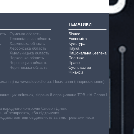
ТЕМАТИКИ
асть
Сумська область
Бізнес
Тернопільська область
Економіка
ь
Харківська область
Культура
Херсонська область
Наука
Хмельницька область
Національна безпека
Черкаська область
Політика
Чернівецька область
Право
Чернігівська область
Суспільство
Фінанси
лання) на www.slovoidilo.ua. Посилання (гіперпосилання)
онання цих обіцянок, зібрана й опрацьована ТОВ «ІА Слово і
ма народного контролю Слово і Діло».
», «Спецпроєкт», «За підтримки».
онодавством відповідальність за зміст реклами несе