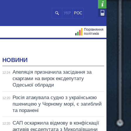
УКР
РОС
Порівняння
політиків
ЦІЙ
МЕРИ МІСТ
ВСІ ПЕРСОНИ
НОВИНИ
Апеляція призначила засідання за
12:24
скаргами на вирок ексдепутату
Одеської облради
Росія атакувала судно з українською
12:20
пшеницею у Чорному морі, є загиблий
та поранені
САП оскаржила відмову в конфіскації
12:20
активів ексдепутата з Миколаївщини