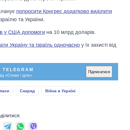
планує
попросити Конгрес додатково виділити
зраїлю та України.
ив у США допомоги
на 10 млрд доларів.
ати Україну та Ізраїль одночасно
у їх захисті від
У TELEGRAM
Підписатися
ід «Слово і діло»
паси
Снаряд
Війна в Україні
ділитися: