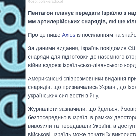
Фото: polskieradio.pl
Пентагон планує передати Ізраїлю з н
мм артилерійських снарядів, які ще кіл
Про це пише
Axios
із посиланням на знайом
За даними видання, Ізраїль повідомив СШ
снаряди для підготовки до наземного втор
війни вздовж ізраїльсько-ліванського корд
Американські співрозмовники видання пр
снарядів, що призначались Україні, до Із
українських сил вести війну.
Журналісти зазначили, що йдеться, ймові
безпосередньо в Ізраїлі в рамках двосторо
вивозили та передавали Україні, а доступ
військові. Ізраїль може почати їх використ