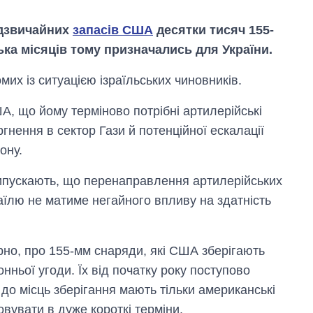
адзвичайних
запасів США
десятки тисяч 155-
ька місяців тому призначались для України.
их із ситуацією ізраїльських чиновників.
А, що йому терміново потрібні артилерійські
гнення в сектор Гази й потенційної ескалації
ону.
ипускають, що перенаправлення артилерійських
раїлю не матиме негайного впливу на здатність
Вісім масованих
ударів по Україні
за літо: Київ та
рно, про 155-мм снаряди, які США зберігають
область стали
нньої угоди. Їх від початку року поступово
головною ціллю
рф
 до місць зберігання мають тільки американські
овувати в дуже короткі терміни.