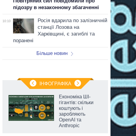
Повітряних сил повідомили про
підозру в незаконному збагаченні
Росія вдарила по залізничній
10:10
станції Лозова на
Харківщині, є загиблі та
поранені
Більше новин
ІНФОГРАФІКА
Економіка ШІ-
гігантів: скільки
коштують і
заробляють
OpenAI та
Anthropic