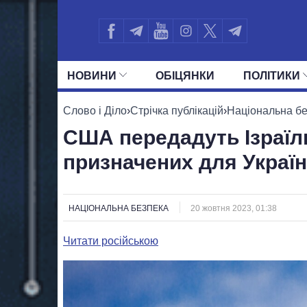
НОВИНИ
ОБIЦЯНКИ
ПОЛIТИКИ
УСІ ПОЛІТИКИ
ПРЕЗИДЕНТ І ОФ
Слово і Діло
›
Стрічка публікацій
›
Національна б
США передадуть Ізраїл
призначених для Україн
НАЦІОНАЛЬНА БЕЗПЕКА
20 жовтня 2023, 01:38
Читати російською