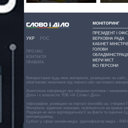
МОНІТОРИНГ
ПРЕЗИДЕНТ І ОФІС
УКР
РОС
ВЕРХОВНА РАДА
КАБІНЕТ МІНІСТРІ
ГОЛОВИ
ПРО НАС
ОБЛАДМІНІСТРАЦІ
КОНТАКТИ
МЕРИ МІСТ
ПРАВИЛА
ВСІ ПЕРСОНИ
Використання будь-яких матеріалів, розміщених на сайті,
обов’язкове незалежно від повного або часткового викори
Аналітична інформація про обіцянки політиків і чиновників
Діло» і є власністю ТОВ «ІА Слово і Діло».
Інфографіки, розміщені на порталі slovoidilo.ua, створен
Матеріали, відмічені значками, публікуються на правах р
Редакція не несе відповідальності за факти та оціночні 
рекламодавець.
Cуб'єкт у сфері онлайн-медіа. Ідентифікатор медіа – R40