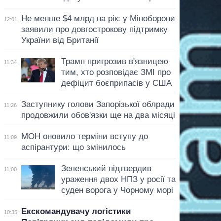
Не менше $4 млрд на рік: у Міноборони
12:01
заявили про довгострокову підтримку
України від Британії
Трамп пригрозив в'язницею
11:34
тим, хто розповідає ЗМІ про
дефіцит боєприпасів у США
Заступнику голови Запорізької облради
11:26
продовжили обов'язки ще на два місяці
МОН оновило терміни вступу до
11:09
аспірантури: що змінилось
Зеленський підтвердив
11:00
ураження двох НПЗ у росії та
суден ворога у Чорному морі
Екскомандувачу логістики
10:35