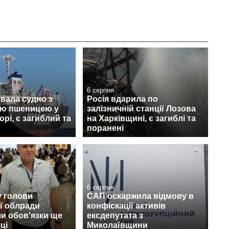
6 серпня
увала судно з
Росія вдарила по
ою пшеницею у
залізничній станції Лозова
рі, є загиблий та
на Харківщині, є загиблі та
поранені
6 серпня
у голови
САП оскаржила відмову в
ї облради
конфіскації активів
и обов'язки ще
ексдепутата з
ці
Миколаївщини