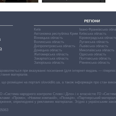
РЕГІОНИ
Київ
Івано-Франківська обл
Автономна республіка Крим
Київська область
Вінницька область
Кіровоградська област
В
Волинська область
Луганська область
Дніпропетровська область
Львівська область
Й
Донецька область
Миколаївська область
Житомирська область
Одеська область
Закарпатська область
Полтавська область
Запорізька область
Рівненська область
 дозволяється при вказуванні посилання (для інтернет-видань — гіперпоси
стання матеріалів.
, що розміщені на порталі slovoidilo.ua, а також інформація про стан вик
і ГО «Система народного контролю Слово і Діло» і є власністю ГО «Систе
еклами: «Промо», «Новини компаній», «Позиція», «Партнерський матеріал
судження, оприлюднені у рекламних матеріалах. Згідно з українським зак
-05063