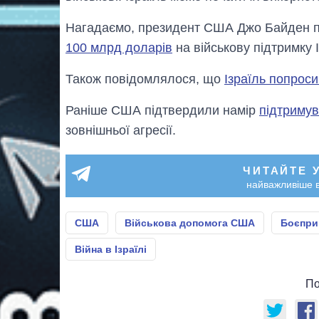
Нагадаємо, президент США Джо Байден 
100 млрд доларів
на військову підтримку І
Також повідомлялося, що
Ізраїль попрос
Раніше США підтвердили намір
підтримув
зовнішньої агресії.
ЧИТАЙТЕ 
найважливіше в
США
Військова допомога США
Боєпри
Війна в Ізраїлі
По