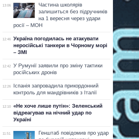
Частина школярів
13:06
залишиться без підручників
на 1 вересня через удари
росії – МОН
Україна погодилась не атакувати
12:46
неросійські танкери в Чорному морі
– ЗМІ
У Румунії заявили про зміну тактики
12:42
російських дронів
Іспанія запровадила прикордонний
12:26
контроль для мандрівників з Італії
«Не хоче лише путін»: Зеленський
12:10
відреагував на нічний удар по
Україні
Генштаб повідомив про удар
11:51