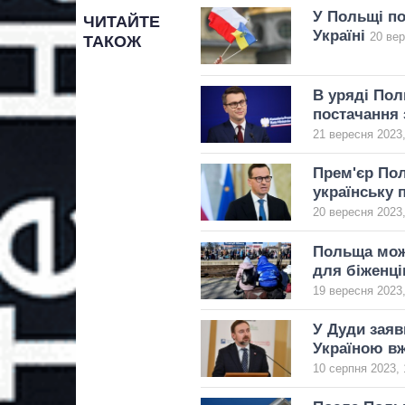
У Польщі по
ЧИТАЙТЕ
Україні
20 вер
ТАКОЖ
В уряді Пол
постачання 
21 вересня 2023,
Прем'єр По
українську 
20 вересня 2023,
Польща може
для біженці
19 вересня 2023,
У Дуди заяв
Україною в
10 серпня 2023, 