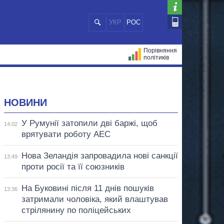
УКР
РОС
Порівняння
політиків
ЦІЙ
МЕРИ МІСТ
ВСІ ПЕРСОНИ
НОВИНИ
У Румунії затопили дві баржі, щоб
14:02
врятувати роботу АЕС
Нова Зеландія запровадила нові санкції
13:49
проти росії та її союзників
На Буковині після 11 днів пошуків
13:36
затримали чоловіка, який влаштував
стрілянину по поліцейських