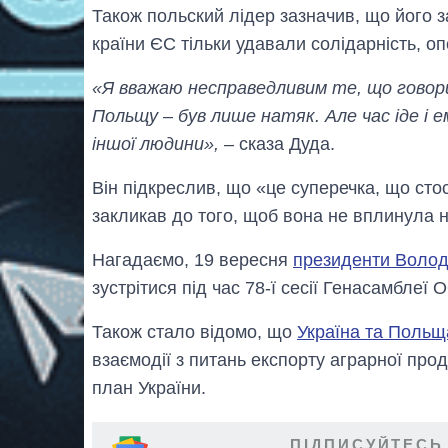
Також польский лідер зазначив, що його з
країни ЄС тільки удавали солідарність, 
«Я вважаю несправедливим те, що говорив
Польщу – був лише натяк. Але час іде і ем
іншої людини»,
– сказа Дуда.
Він підкреслив, що «це суперечка, що сто
закликав до того, щоб вона не вплинула н
Нагадаємо, 19 вересня
президенти Волод
зустрітися під час 78-ї сесії Генасамблеї 
Також стало відомо, що
Україна та Польщ
взаємодії з питань експорту аграрної про
план України.
ПІДПИСУЙТЕСЬ