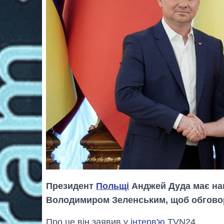
Президент
Польщі
Анджей Дуда має нам
Володимиром Зеленським, щоб обговори
Про це він заявив у
інтерв'ю
TVN24.