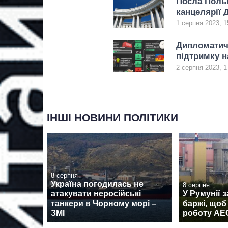
Посла Польщ
канцелярії 
1 серпня 2023, 1
Дипломатич
підтримку н
2 серпня 2023, 1
ІНШІ НОВИНИ ПОЛІТИКИ
8 серпня
Україна погодилась не
8 серпня
атакувати неросійські
У Румунії 
танкери в Чорному морі –
баржі, щоб
ЗМІ
роботу АЕ