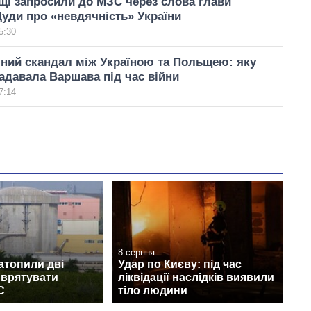
і запросили до МЗС через слова глави
Дуди про «невдячність» України
5:30
ний скандал між Україною та Польщею: яку
адавала Варшава під час війни
7:14
8 серпня
затопили дві
Удар по Києву: під час
 врятувати
ліквідації наслідків виявили
С
тіло людини