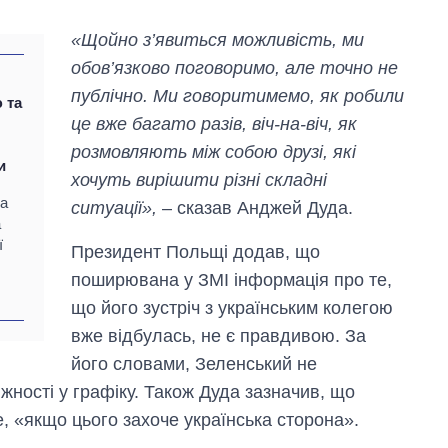
«Щойно з’явиться можливість, ми
обов’язково поговоримо, але точно не
публічно. Ми говоритимемо, як робили
 та
це вже багато разів, віч-на-віч, як
розмовляють між собою друзі, які
и
хочуть вирішити різні складні
та
ситуації»,
– сказав Анджей Дуда.
а
ї
Президент Польщі додав, що
поширювана у ЗМІ інформація про те,
Вісім масованих
що його зустріч з українським колегою
ударів по Україні
за літо: Київ та
вже відбулась, не є правдивою. За
область стали
його словами, Зеленський не
головною ціллю
жності у графіку. Також Дуда зазначив, що
рф
е, «якщо цього захоче українська сторона».