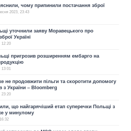
яснили, чому припинили постачання зброї
есня 2023, 23:43
ьщі уточнили заяву Моравецького про
зброї Україні
 12:20
льщі пригрозив розширенням ембарго на
продукцію
 13:01
 не продовжити пільги та скоротити допомогу
в з України – Bloomberg
 23:20
или, що найгарячіший етап суперечки Польщі з
же у минулому
16:32