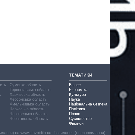
ТЕМАТИКИ
асть
Сумська область
Бізнес
Тернопільська область
Економіка
ь
Харківська область
Культура
Херсонська область
Наука
Хмельницька область
Національна безпека
Черкаська область
Політика
Чернівецька область
Право
Чернігівська область
Суспільство
Фінанси
лання) на www.slovoidilo.ua. Посилання (гіперпосилання)