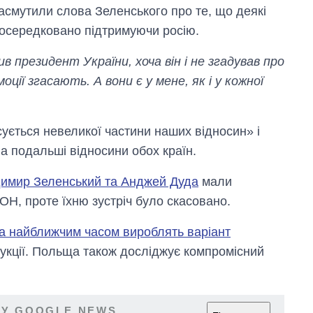
асмутили слова Зеленського про те, що деякі
опосередковано підтримуючи росію.
 президент України, хоча він і не згадував про
оції згасають. А вони є у мене, як і у кожної
сується невеликої частини наших відносин» і
а подальші відносини обох країн.
имир Зеленський та Анджей Дуда
мали
ООН, проте їхню зустріч було скасовано.
а найближчим часом вироблять варіант
дукції. Польща також досліджує компромісний
 У GOOGLE NEWS