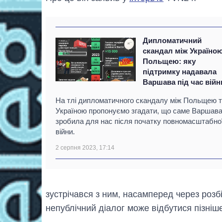
Дипломатичний
скандал між Україною
Польщею: яку
підтримку надавала
Варшава під час війн
На тлі дипломатичного скандалу між Польщею 
Україною пропонуємо згадати, що саме Варшав
зробила для нас після початку повномасштабно
війни.
2 серпня 2023, 17:14
зустрічався з ним, насамперед через розбі
непублічний діалог може відбутися пізніш