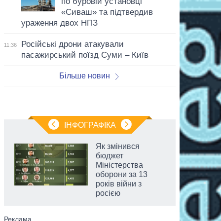
по буровій установці
«Сиваш» та підтвердив
ураження двох НПЗ
Російські дрони атакували
11:36
пасажирський поїзд Суми – Київ
Більше новин
ІНФОГРАФІКА
Як змінився
бюджет
Міністерства
оборони за 13
років війни з
росією