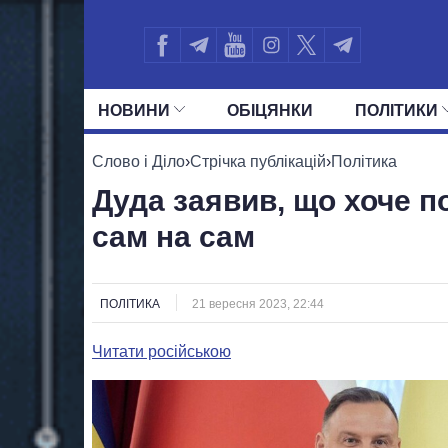
НОВИНИ
ОБIЦЯНКИ
ПОЛIТИКИ
УСІ ПОЛІТИКИ
ПРЕЗИДЕНТ І ОФ
Слово і Діло
›
Стрічка публікацій
›
Політика
Дуда заявив, що хоче п
сам на сам
ПОЛІТИКА
21 вересня 2023, 22:44
Читати російською