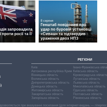
8 серпня
Генштаб повідомив про
ндія запровадила
удар по буровій установці
 проти росії та її
«Сиваш» та підтвердив
ураження двох НПЗ
РЕГІОНИ
Київ
Івано-Франківська обл
Автономна республіка Крим
Київська область
Вінницька область
Кіровоградська област
В
Волинська область
Луганська область
Дніпропетровська область
Львівська область
Й
Донецька область
Миколаївська область
Житомирська область
Одеська область
Закарпатська область
Полтавська область
Запорізька область
Рівненська область
 дозволяється при вказуванні посилання (для інтернет-видань — гіперпоси