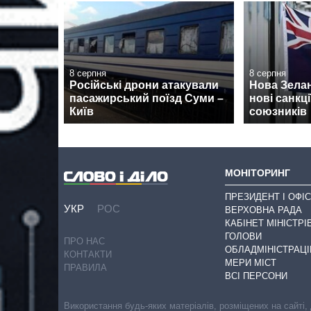
8 серпня
8 серпня
Російські дрони атакували
Нова Зела
пасажирський поїзд Суми –
нові санкції
Київ
союзників
МОНІТОРИНГ
ПРЕЗИДЕНТ І ОФІС
УКР
РОС
ВЕРХОВНА РАДА
КАБІНЕТ МІНІСТРІ
ГОЛОВИ
ПРО НАС
ОБЛАДМІНІСТРАЦІ
КОНТАКТИ
МЕРИ МІСТ
ПРАВИЛА
ВСІ ПЕРСОНИ
Використання будь-яких матеріалів, розміщених на сайті,