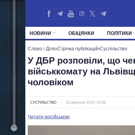
НОВИНИ
ОБIЦЯНКИ
ПОЛIТИКИ
УСІ ПОЛІТИКИ
ПРЕЗИДЕНТ І ОФ
Слово і Діло
›
Стрічка публікацій
›
Суспільство
У ДБР розповіли, що че
військкомату на Львівщ
чоловіком
СУСПІЛЬСТВО
20 вересня 2023, 16:36
Читати російською