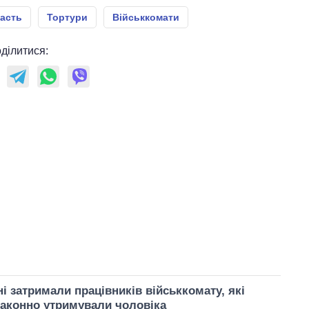
асть
Тортури
Військкомати
ділитися:
і затримали працівників військкомату, які
аконно утримували чоловіка