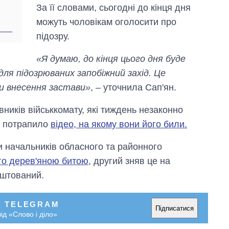
аспірантуру
За її словами, сьогодні до кінця дня
можуть чоловікам оголосити про
підозру.
«Я думаю, до кінця цього дня буде
ля підозрюваних запобіжний захід. Це
и внесення застави»
, – уточнила Сап'ян.
ників військкомату, які тиждень незаконно
жі потрапило
відео, на якому вони його били.
ли начальників обласного та районного
го дерев'яною битою
, другий зняв це на
ештований.
У TELEGRAM
Підписатися
ід «Слово і діло»