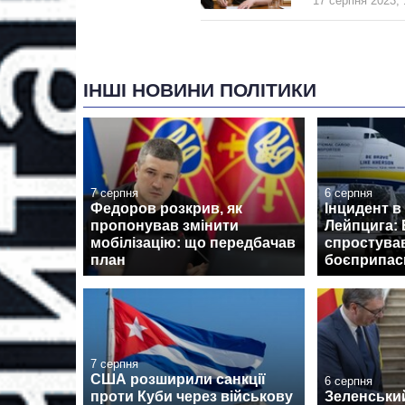
17 серпня 2023, 
ІНШІ НОВИНИ ПОЛІТИКИ
7 серпня
6 серпня
Федоров розкрив, як
Інцидент в
пропонував змінити
Лейпцига: 
мобілізацію: що передбачав
спростува
план
боєприпаси
7 серпня
США розширили санкції
6 серпня
проти Куби через військову
Зеленськи