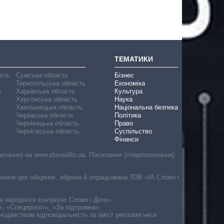
ТЕМАТИКИ
асть
Сумська область
Бізнес
Тернопільська область
Економіка
ь
Харківська область
Культура
Херсонська область
Наука
Хмельницька область
Національна безпека
Черкаська область
Політика
Чернівецька область
Право
Чернігівська область
Суспільство
Фінанси
лання) на www.slovoidilo.ua. Посилання (гіперпосилання)
онання цих обіцянок, зібрана й опрацьована ТОВ «ІА Слово і
ма народного контролю Слово і Діло».
», «Спецпроєкт», «За підтримки».
онодавством відповідальність за зміст реклами несе