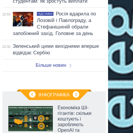
студентам: як зростуть виплати
Росія вдарила по
ПІДСУМКИ
22:53
Лозовій і Павлограду, а
Стефанішиній обрали
запобіжний захід. Головне за день
Зеленський цими вихідними вперше
22:32
відвідає Сербію
Більше новин
ІНФОГРАФІКА
Економіка ШІ-
гігантів: скільки
коштують і
заробляють
OpenAI та