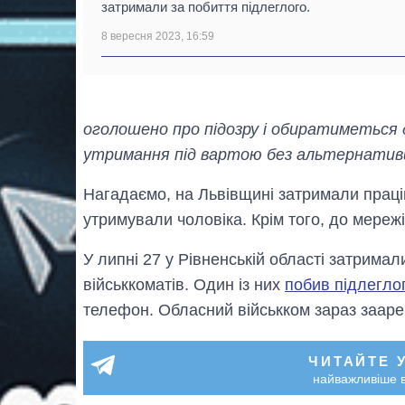
затримали за побиття підлеглого.
8 вересня 2023, 16:59
оголошено про підозру і обиратиметься д
утримання під вартою без альтернатив
Нагадаємо, на Львівщині затримали праців
утримували чоловіка. Крім того, до мере
У липні 27 у Рівненській області затрима
військкоматів. Один із них
побив підлегло
телефон. Обласний військком зараз заар
ЧИТАЙТЕ 
найважливіше в