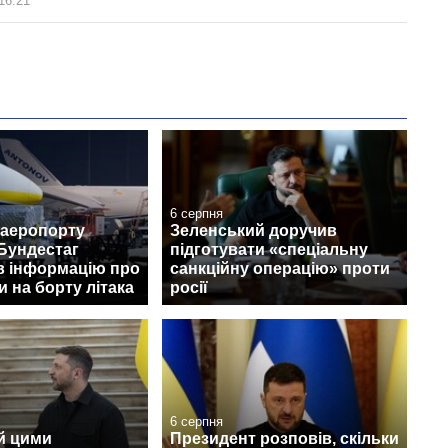
16:21
6 серпня
 аеропорту
Зеленський доручив
Бундестаг
підготувати «спеціальну
в інформацію про
санкційну операцію» проти
 на борту літака
росії
6 серпня
й цими
Президент розповів, скільки