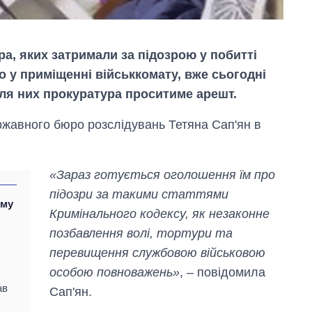
а, яких затримали за підозрою у побитті
о у приміщенні військкомату, вже сьогодні
для них прокуратура проситиме арешт.
ержавного бюро розслідувань Тетяна Сап'ян в
«Зараз готується оголошення їм про
підозри за такими статтями
ому
Кримінального кодексу, як незаконне
позбавлення волі, тортури та
перевищення службовою військовою
Як за 10 років
змінилася кількість
особою повноважень»
, – повідомила
вступників на
ав
Сап'ян.
бакалаврат,
магістратуру та