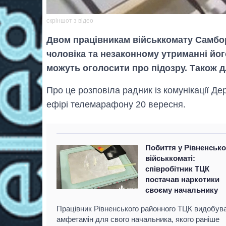
скріншот з відео
Двом працівникам військкомату Самбор
чоловіка та незаконному утриманні йог
можуть оголосити про підозру. Також 
Про це розповіла радник із комунікації Д
ефірі телемарафону 20 вересня.
Побиття у Рівненськ
військкоматі:
співробітник ТЦК
постачав наркотики
своєму начальнику
Працівник Рівненського районного ТЦК видобув
амфетамін для свого начальника, якого раніше