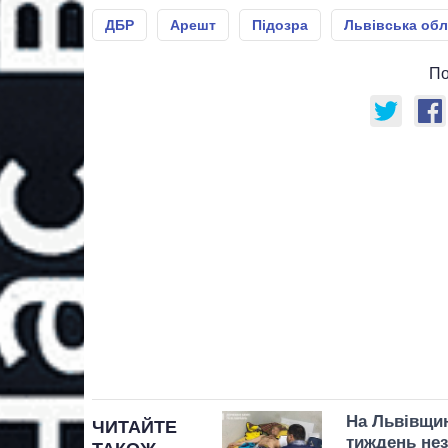
ДБР
Арешт
Підозра
Львівська обл
По
На Львівщин
ЧИТАЙТЕ
тиждень нез