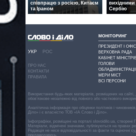
співпрацю з росією, Китаєм
вихідними 
та Іраном
Сербію
МОНІТОРИНГ
ПРЕЗИДЕНТ І ОФІС
УКР
РОС
ВЕРХОВНА РАДА
КАБІНЕТ МІНІСТРІ
ГОЛОВИ
ПРО НАС
ОБЛАДМІНІСТРАЦІ
КОНТАКТИ
МЕРИ МІСТ
ПРАВИЛА
ВСІ ПЕРСОНИ
Використання будь-яких матеріалів, розміщених на сайті,
обов’язкове незалежно від повного або часткового викори
Аналітична інформація про обіцянки політиків і чиновників
Діло» і є власністю ТОВ «ІА Слово і Діло».
Інфографіки, розміщені на порталі slovoidilo.ua, створен
Матеріали, відмічені значками, публікуються на правах р
Редакція не несе відповідальності за факти та оціночні 
рекламодавець.