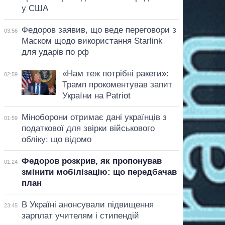
у США
Федоров заявив, що веде переговори з
03:56
Маском щодо використання Starlink
для ударів по рф
«Нам теж потрібні ракети»:
02:59
Трамп прокоментував запит
України на Patriot
Міноборони отримає дані українців з
01:59
податкової для звірки військового
обліку: що відомо
Федоров розкрив, як пропонував
01:24
змінити мобілізацію: що передбачав
план
В Україні анонсували підвищення
23:45
зарплат учителям і стипендій