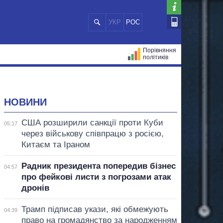
УКР
РОС
Порівняння
політиків
ЦІЙ
МЕРИ МІСТ
ВСІ ПЕРСОНИ
НОВИНИ
США розширили санкції проти Куби
05:17
через військову співпрацю з росією,
Китаєм та Іраном
Радник президента попередив бізнес
04:57
про фейкові листи з погрозами атак
дронів
Трамп підписав укази, які обмежують
04:39
право на громадянство за народженням