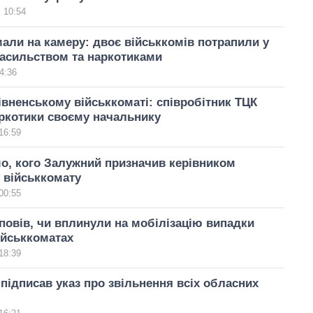
 10:54
мали на камеру: двоє військкомів потрапили у
насильством та наркотиками
4:36
івненському військкоматі: співробітник ТЦК
ркотики своєму начальнику
16:59
о, кого Залужний призначив керівником
 військкомату
00:55
повів, чи вплинули на мобілізацію випадки
військкоматах
18:39
підписав указ про звільнення всіх обласних