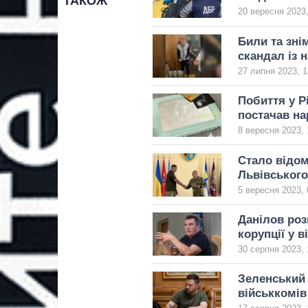
ТАКОЖ
20 вересня 2023,
Били та зні
скандал із 
27 липня 2023, 1
Побиття у Р
постачав на
8 вересня 2023, 
Стало відом
Львівського
5 вересня 2023, 
Данілов роз
корупції у 
30 серпня 2023, 
Зеленський 
військкомів