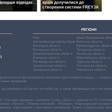
вперше відвідає
країн долучилися до
створення системи FREYJA
РЕГІОНИ
Київ
Івано-Франківська обл
Автономна республіка Крим
Київська область
Вінницька область
Кіровоградська област
В
Волинська область
Луганська область
Дніпропетровська область
Львівська область
Й
Донецька область
Миколаївська область
Житомирська область
Одеська область
Закарпатська область
Полтавська область
Запорізька область
Рівненська область
 дозволяється при вказуванні посилання (для інтернет-видань — гіперпоси
стання матеріалів.
, що розміщені на порталі slovoidilo.ua, а також інформація про стан вик
і ГО «Система народного контролю Слово і Діло» і є власністю ГО «Систе
еклами: «Промо», «Новини компаній», «Позиція», «Партнерський матеріал
судження, оприлюднені у рекламних матеріалах. Згідно з українським зак