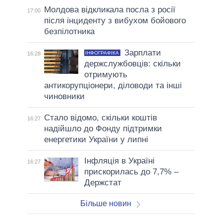
Молдова відкликала посла з росії
17:00
після інциденту з вибухом бойового
безпілотника
Зарплати
ІНФОГРАФІКА
16:28
держслужбовців: скільки
отримують
антикорупціонери, діловоди та інші
чиновники
Стало відомо, скільки коштів
16:27
надійшло до Фонду підтримки
енергетики України у липні
Інфляція в Україні
16:27
прискорилась до 7,7% –
Держстат
Більше новин