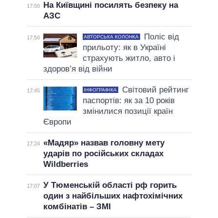
На Київщині посилять безпеку на
17:50
АЗС
Поліс від
АВТОРСЬКА КОЛОНКА
17:50
прильоту: як в Україні
страхують житло, авто і
здоров’я від війни
Світовий рейтинг
ІНФОГРАФІКА
17:45
паспортів: як за 10 років
змінилися позиції країн
Європи
«Мадяр» назвав головну мету
17:24
ударів по російських складах
Wildberries
У Тюменській області рф горить
17:07
один з найбільших нафтохімічних
комбінатів – ЗМІ