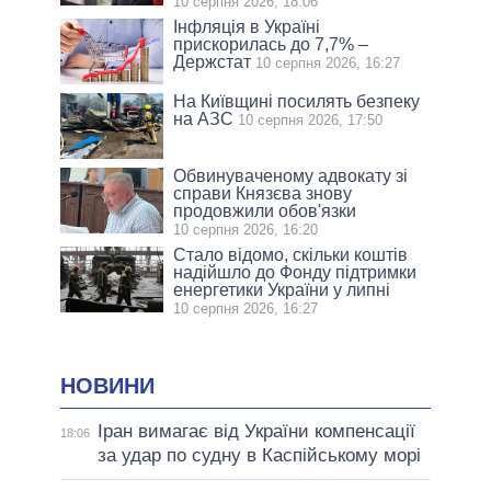
10 серпня 2026, 18:06
Інфляція в Україні
прискорилась до 7,7% –
Держстат
10 серпня 2026, 16:27
На Київщині посилять безпеку
на АЗС
10 серпня 2026, 17:50
Обвинуваченому адвокату зі
справи Князєва знову
продовжили обов'язки
10 серпня 2026, 16:20
Стало відомо, скільки коштів
надійшло до Фонду підтримки
енергетики України у липні
10 серпня 2026, 16:27
НОВИНИ
Іран вимагає від України компенсації
18:06
за удар по судну в Каспійському морі