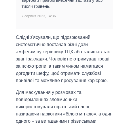
вартою з правом внесення застави у 805
тисяч гривень.
7 серпня 2023, 14:36
Слідчі з'ясували, що підозрюваний
систематично постачав різні дози
амфетаміну керівнику ТЦК або залишав так
звані закладки. Чоловік не отримував гроші
за психотропи, а таким чином намагався
догодити шефу, щоб отримати службові
привілеї та можливе просування кар'єрою.
Для маскування у розмовах та
повідомленнях зловмисники
використовували піратський сленг,
називаючи наркотики «білою міткою», а один
одного – за вигаданими прізвиськами.