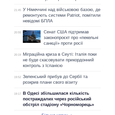
У Німеччині над військовою базою, де
21:45
ремонтують системи Patriot, помітили
невідомі БПЛА
Сенат США підтримав
20:55
законопроєкт про «пекельні
санкції» проти росії
Міграційна криза в Сеуті: Італія поки
20:19
не буде скасовувати прикордонний
контроль з Іспанією
Зеленський прибув до Сербії та
19:52
розкрив плани свого візиту
В Одесі збільшилася кількість
19:17
постраждалих через російський
обстріл стадіону «Чорноморець»