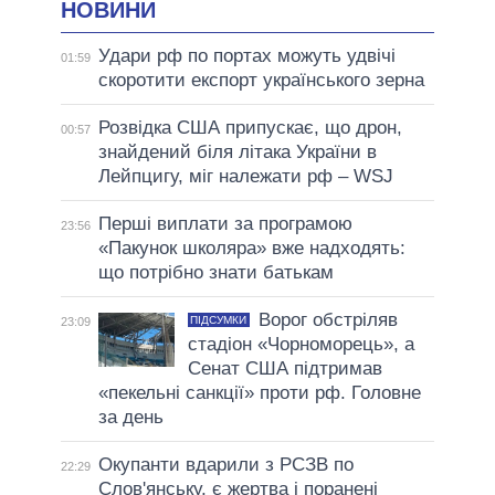
НОВИНИ
Удари рф по портах можуть удвічі
01:59
скоротити експорт українського зерна
Розвідка США припускає, що дрон,
00:57
знайдений біля літака України в
Лейпцигу, міг належати рф – WSJ
Перші виплати за програмою
23:56
«Пакунок школяра» вже надходять:
що потрібно знати батькам
Ворог обстріляв
ПІДСУМКИ
23:09
стадіон «Чорноморець», а
Сенат США підтримав
«пекельні санкції» проти рф. Головне
за день
Окупанти вдарили з РСЗВ по
22:29
Слов'янську, є жертва і поранені