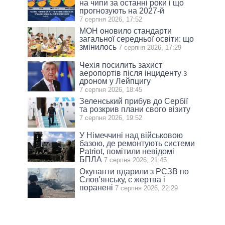
на чипи за останні роки і що
прогнозують на 2027-й
7 серпня 2026, 17:52
МОН оновило стандарти
загальної середньої освіти: що
змінилось
7 серпня 2026, 17:29
Чехія посилить захист
аеропортів після інциденту з
дроном у Лейпцигу
7 серпня 2026, 18:45
Зеленський прибув до Сербії
та розкрив плани свого візиту
7 серпня 2026, 19:52
У Німеччині над військовою
базою, де ремонтують системи
Patriot, помітили невідомі
БПЛА
7 серпня 2026, 21:45
Окупанти вдарили з РСЗВ по
Слов'янську, є жертва і
поранені
7 серпня 2026, 22:29