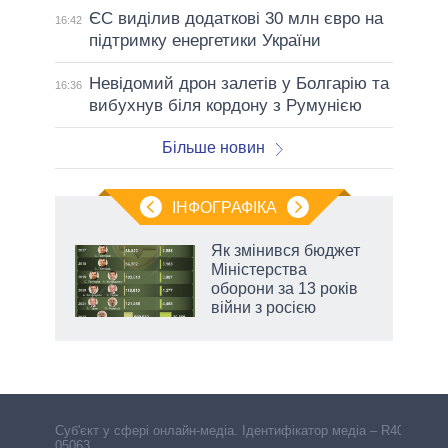
ЄС виділив додаткові 30 млн євро на
16:42
підтримку енергетики України
Невідомий дрон залетів у Болгарію та
16:36
вибухнув біля кордону з Румунією
Більше новин
ІНФОГРАФІКА
 як
Як змінився бюджет
и за
Міністерства
оборони за 13 років
2027-
війни з росією
Cуб'єкт у сфері онлайн-медіа. Ідентифікатор медіа – R40-
05063