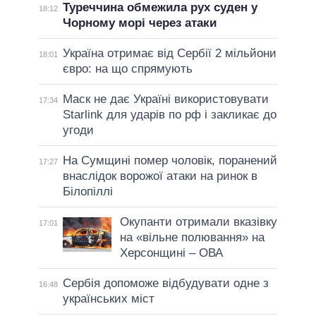
Туреччина обмежила рух суден у
18:12
Чорному морі через атаки
Україна отримає від Сербії 2 мільйони
18:01
євро: на що спрямують
Маск не дає Україні використовувати
17:34
Starlink для ударів по рф і закликає до
угоди
На Сумщині помер чоловік, поранений
17:27
внаслідок ворожої атаки на ринок в
Білопіллі
Окупанти отримали вказівку
17:01
на «вільне полювання» на
Херсонщині – ОВА
Сербія допоможе відбудувати одне з
16:48
українських міст