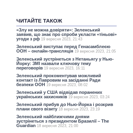
ЧИТАЙТЕ ТАКОЖ
«Злу не можна довіряти»: Зеленський
заявив, що знає про спроби укласти «тіньові»
угоди з рф
19 вересня 2023, 21:43
Зеленський виступає перед Генасамблеєю
ООН – онлайн-трансляція
19 вересня 2023, 21:05
Зеленський зустрінеться з Нетаньягу у Нью-
Йорку: ЗМІ назвали ключову тему
переговорів
19 вересня 2023, 16:11
Зеленський прокоментував можливий
контакт із Лавровим на засіданні Ради
безпеки ООН
19 вересня 2023, 08:02
Зеленський у США відвідав поранених
українських захисників
19 вересня 2023, 03:24
Зеленський прибув до Нью-Йорка і розкрив
плани свого візиту
18 вересня 2023, 23:19
Зеленський найближчими днями
зустрінеться з президентом Бразилії – The
Guardian
18 вересня 2023, 21:00