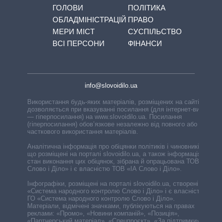
ГОЛОВИ
ПОЛІТИКА
ОБЛАДМІНІСТРАЦІЙ
ПРАВО
МЕРИ МІСТ
СУСПІЛЬСТВО
ВСІ ПЕРСОНИ
ФІНАНСИ
info@slovoidilo.ua
Використання будь-яких матеріалів, розміщених на сайті,
дозволяється при вказуванні посилання (для інтернет-видань
— гіперпосилання) на www.slovoidilo.ua. Посилання
(гіперпосилання) обов’язкове незалежно від повного або
часткового використання матеріалів.
Аналітична інформація про обіцянки політиків і чиновників,
що розміщені на порталі slovoidilo.ua, а також інформація про
стан виконання цих обіцянок, зібрана й опрацьована ТОВ «ІА
Слово і Діло» і є власністю ТОВ «ІА Слово і Діло».
Інфографіки, розміщені на порталі slovoidilo.ua, створені ГО
«Система народного контролю Слово і Діло» і є власністю
ГО «Система народного контролю Слово і Діло».
Матеріали, відмічені значками, публікуються на правах
реклами: «Промо», «Новини компаній», «Позиція»,
«Партнерський матеріал», «Спецпроєкт», «За підтримки».