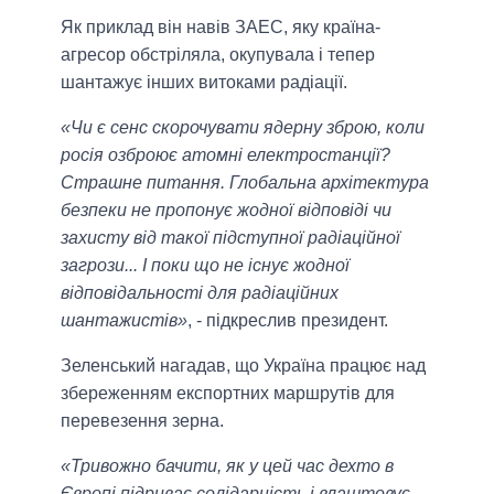
Як приклад він навів ЗАЕС, яку країна-
агресор обстріляла, окупувала і тепер
шантажує інших витоками радіації.
«Чи є сенс скорочувати ядерну зброю, коли
росія озброює атомні електростанції?
Страшне питання. Глобальна архітектура
безпеки не пропонує жодної відповіді чи
захисту від такої підступної радіаційної
загрози... І поки що не існує жодної
відповідальності для радіаційних
шантажистів»
, - підкреслив президент.
Зеленський нагадав, що Україна працює над
збереженням експортних маршрутів для
перевезення зерна.
«Тривожно бачити, як у цей час дехто в
Європі підриває солідарність і влаштовує