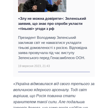
«Злу не можна довіряти»: Зеленський
заявив, що знає про спроби укласти
«тіньові» угоди з рф
Президент Володимир Зеленський
закликав світ не намагатися укладати
тіньові домовленості з росією. Відповідна
заява прозвучала під час виступу
Зеленського перед Генасамблеєю ООН.
19 вересня 2023, 21:43
«Україна відмовилася від свого третього за
величиною ядерного арсеналу. Тоді світ
вирішив, що Росія повинна стати
хранителем такої сили. Але подальша
історія довела, що саме росія найбільше