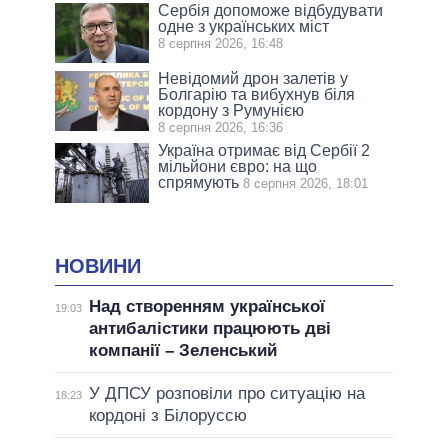
Сербія допоможе відбудувати
одне з українських міст
8 серпня 2026, 16:48
Невідомий дрон залетів у
Болгарію та вибухнув біля
кордону з Румунією
8 серпня 2026, 16:36
Україна отримає від Сербії 2
мільйони євро: на що
спрямують
8 серпня 2026, 18:01
НОВИНИ
Над створенням української
19:03
антибалістики працюють дві
компанії – Зеленський
У ДПСУ розповіли про ситуацію на
18:23
кордоні з Білоруссю