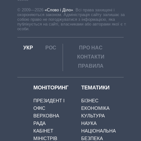
© 2009—2026
«Слово і Діло»
.
Всі права захищені і
охороняються законом. Адміністрація сайту залишає за
собою право не погоджуватися з інформацією, яка
публікується на сайті, власниками або авторами якої є треті
особи.
УКР
РОС
ПРО НАС
КОНТАКТИ
ПРАВИЛА
МОНІТОРИНГ
ТЕМАТИКИ
ПРЕЗИДЕНТ І
БІЗНЕС
ОФІС
ЕКОНОМІКА
ВЕРХОВНА
КУЛЬТУРА
РАДА
НАУКА
КАБІНЕТ
НАЦІОНАЛЬНА
МІНІСТРІВ
БЕЗПЕКА