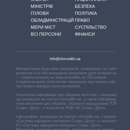
МІНІСТРІВ
БЕЗПЕКА
ГОЛОВИ
ПОЛІТИКА
ОБЛАДМІНІСТРАЦІЙ
ПРАВО
МЕРИ МІСТ
СУСПІЛЬСТВО
ВСІ ПЕРСОНИ
ФІНАНСИ
info@slovoidilo.ua
Використання будь-яких матеріалів, розміщених на сайті,
дозволяється при вказуванні посилання (для інтернет-видань
— гіперпосилання) на www.slovoidilo.ua. Посилання
(гіперпосилання) обов’язкове незалежно від повного або
часткового використання матеріалів.
Аналітична інформація про обіцянки політиків і чиновників,
що розміщені на порталі slovoidilo.ua, а також інформація про
стан виконання цих обіцянок, зібрана й опрацьована ТОВ «ІА
Слово і Діло» і є власністю ТОВ «ІА Слово і Діло».
Інфографіки, розміщені на порталі slovoidilo.ua, створені ГО
«Система народного контролю Слово і Діло» і є власністю
ГО «Система народного контролю Слово і Діло».
Матеріали, відмічені значками, публікуються на правах