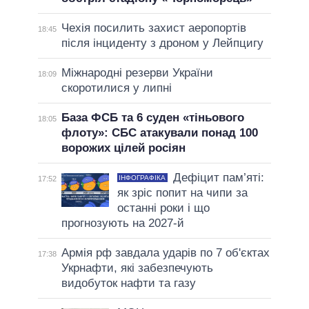
Чехія посилить захист аеропортів
18:45
після інциденту з дроном у Лейпцигу
Міжнародні резерви України
18:09
скоротилися у липні
База ФСБ та 6 суден «тіньового
18:05
флоту»: СБС атакували понад 100
ворожих цілей росіян
Дефіцит пам’яті:
ІНФОГРАФІКА
17:52
як зріс попит на чипи за
останні роки і що
прогнозують на 2027-й
Армія рф завдала ударів по 7 об'єктах
17:38
Укрнафти, які забезпечують
видобуток нафти та газу