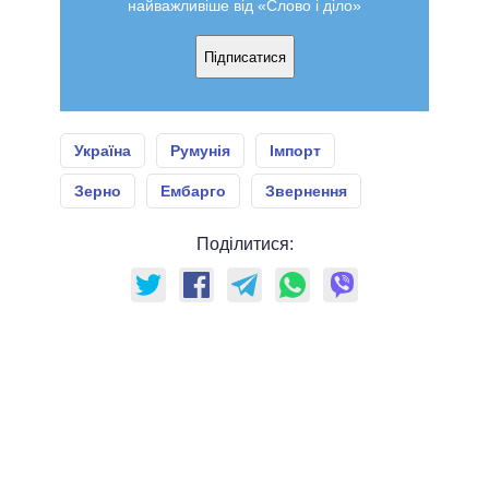
найважливіше від «Слово і діло»
Підписатися
Україна
Румунія
Імпорт
Зерно
Ембарго
Звернення
Поділитися: