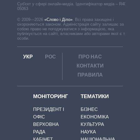
Cуб'єкт у сфері онлайн-медіа. Ідентифікатор медіа – R40-
05063
© 2009—2026
«Слово і Діло»
.
Всі права захищені і
охороняються законом. Адміністрація сайту залишає за
собою право не погоджуватися з інформацією, яка
публікується на сайті, власниками або авторами якої є треті
особи.
УКР
РОС
ПРО НАС
КОНТАКТИ
ПРАВИЛА
МОНІТОРИНГ
ТЕМАТИКИ
ПРЕЗИДЕНТ І
БІЗНЕС
ОФІС
ЕКОНОМІКА
ВЕРХОВНА
КУЛЬТУРА
РАДА
НАУКА
КАБІНЕТ
НАЦІОНАЛЬНА