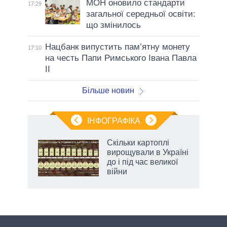
МОН оновило стандарти
17:29
загальної середньої освіти:
що змінилось
Нацбанк випустить пам’ятну монету
17:10
на честь Папи Римського Івана Павла
II
Більше новин
ІНФОГРАФІКА
Скільки картоплі
ть
вирощували в Україні
до і під час великої
війни