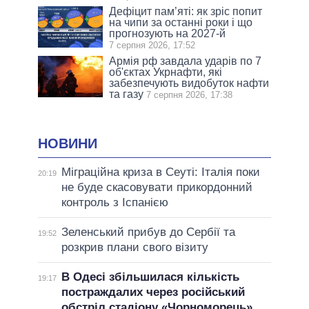
Дефіцит пам’яті: як зріс попит
на чипи за останні роки і що
прогнозують на 2027-й
7 серпня 2026, 17:52
Армія рф завдала ударів по 7
об'єктах Укрнафти, які
забезпечують видобуток нафти
та газу
7 серпня 2026, 17:38
НОВИНИ
Міграційна криза в Сеуті: Італія поки
20:19
не буде скасовувати прикордонний
контроль з Іспанією
Зеленський прибув до Сербії та
19:52
розкрив плани свого візиту
В Одесі збільшилася кількість
19:17
постраждалих через російський
обстріл стадіону «Чорноморець»