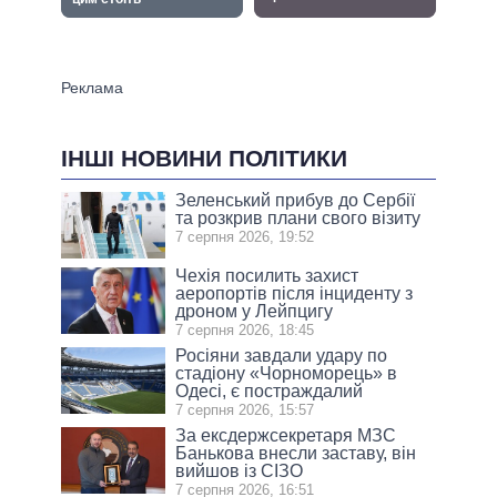
ІНШІ НОВИНИ ПОЛІТИКИ
Зеленський прибув до Сербії
та розкрив плани свого візиту
7 серпня 2026, 19:52
Чехія посилить захист
аеропортів після інциденту з
дроном у Лейпцигу
7 серпня 2026, 18:45
Росіяни завдали удару по
стадіону «Чорноморець» в
Одесі, є постраждалий
7 серпня 2026, 15:57
За ексдержсекретаря МЗС
Банькова внесли заставу, він
вийшов із СІЗО
7 серпня 2026, 16:51