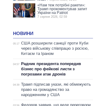
«Нам теж потрібні ракети»:
Трамп прокоментував запит
України на Patriot
7 серпня 2026, 02:59
НОВИНИ
США розширили санкції проти Куби
05:17
через військову співпрацю з росією,
Китаєм та Іраном
Радник президента попередив
04:57
бізнес про фейкові листи з
погрозами атак дронів
Трамп підписав укази, які обмежують
04:39
право на громадянство за
народженням у США
Федоров заявив, що веде переговори
03:56