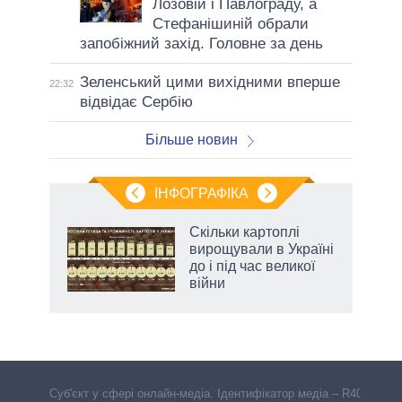
Лозовій і Павлограду, а
Стефанішиній обрали
запобіжний захід. Головне за день
Зеленський цими вихідними вперше
22:32
відвідає Сербію
Більше новин
ІНФОГРАФІКА
Скільки картоплі
ть
вирощували в Україні
до і під час великої
війни
Cуб'єкт у сфері онлайн-медіа. Ідентифікатор медіа – R40-