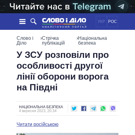
УКР
РОС
НОВИНИ
Слово і
›
Стрічка
›
Національна
Діло
публікацій
безпека
ОБIЦЯНКИ
СТРІЧКА
ПОЛІТИКА
У ЗСУ розповіли про
ПОДІЇ
ЕКОНОМІКА
особливості другої
ПОЛIТИКИ
СТАТТІ
СУСПІЛЬСТВО
лінії оборони ворога
ІНФОГРАФІКА
ДУМКИ
СВІТ
УСІ ПОЛІТИКИ
на Півдні
ОГЛЯДИ
ПРЕЗИДЕНТ І ОФІС
ВІДЕО
ДАЙДЖЕСТИ
ВЕРХОВНА РАДА
ПІДТРИМАТИ
КАБІНЕТ МІНІСТРІВ
НАЦІОНАЛЬНА БЕЗПЕКА
4 вересня 2023, 20:34
ГОЛОВИ ОБЛАДМІНІСТРАЦІЙ
ПОРІВНЯННЯ ПОЛІТИКІВ
МЕРИ МІСТ
Читати російською
ВСІ ПЕРСОНИ