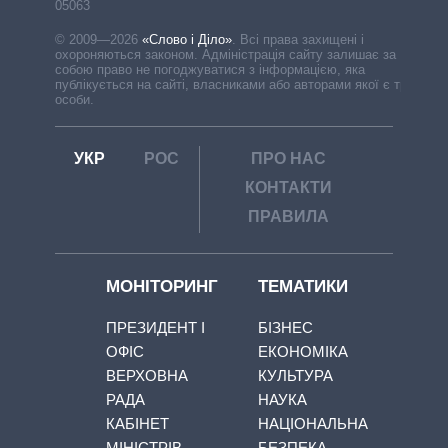
05063
© 2009—2026
«Слово і Діло»
.
Всі права захищені і
охороняються законом. Адміністрація сайту залишає за
собою право не погоджуватися з інформацією, яка
публікується на сайті, власниками або авторами якої є треті
особи.
УКР
РОС
ПРО НАС
КОНТАКТИ
ПРАВИЛА
МОНІТОРИНГ
ТЕМАТИКИ
ПРЕЗИДЕНТ І
БІЗНЕС
ОФІС
ЕКОНОМІКА
ВЕРХОВНА
КУЛЬТУРА
РАДА
НАУКА
КАБІНЕТ
НАЦІОНАЛЬНА
МІНІСТРІВ
БЕЗПЕКА