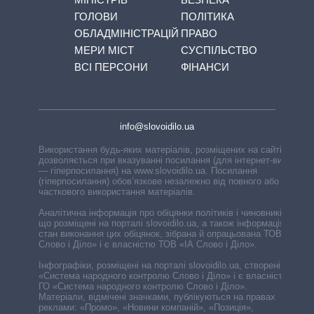
ГОЛОВИ
ПОЛІТИКА
ОБЛАДМІНІСТРАЦІЙ
ПРАВО
МЕРИ МІСТ
СУСПІЛЬСТВО
ВСІ ПЕРСОНИ
ФІНАНСИ
info@slovoidilo.ua
Використання будь-яких матеріалів, розміщених на сайті,
дозволяється при вказуванні посилання (для інтернет-видань
— гіперпосилання) на www.slovoidilo.ua. Посилання
(гіперпосилання) обов’язкове незалежно від повного або
часткового використання матеріалів.
Аналітична інформація про обіцянки політиків і чиновників,
що розміщені на порталі slovoidilo.ua, а також інформація про
стан виконання цих обіцянок, зібрана й опрацьована ТОВ «ІА
Слово і Діло» і є власністю ТОВ «ІА Слово і Діло».
Інфографіки, розміщені на порталі slovoidilo.ua, створені ГО
«Система народного контролю Слово і Діло» і є власністю
ГО «Система народного контролю Слово і Діло».
Матеріали, відмічені значками, публікуються на правах
реклами: «Промо», «Новини компаній», «Позиція»,