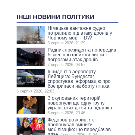
ІНШІ НОВИНИ ПОЛІТИКИ
Німецьке вантажне судно
потрапило під атаку дронів у
Чорному морі – DW
6 серпня 2026, 21:29
Радник президента попередив
бізнес про фейкові листи з
погрозами атак дронів
7 серпня 2026, 04:57
Інцидент в аеропорту
Лейпцига: Бундестаг
спростував інформацію про
боєприпаси на борту літака
6 серпня 2026, 22:03
З окупованих територій
повернули ще одну групу
українських дітей та підлітків
6 серпня 2026, 20:46
Федоров розкрив, як
пропонував змінити
мобілізацію: що передбачав
план
7 серпня 2026, 01:24