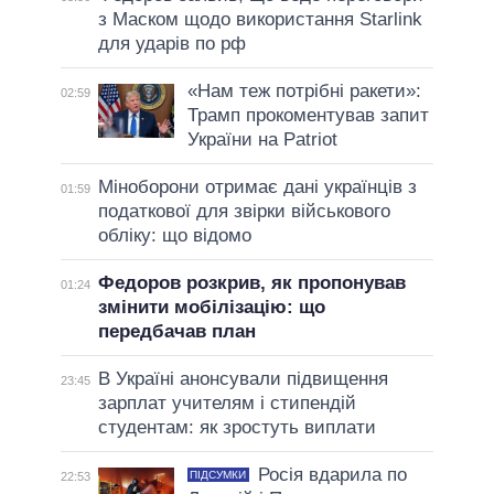
з Маском щодо використання Starlink
для ударів по рф
«Нам теж потрібні ракети»:
02:59
Трамп прокоментував запит
України на Patriot
Міноборони отримає дані українців з
01:59
податкової для звірки військового
обліку: що відомо
Федоров розкрив, як пропонував
01:24
змінити мобілізацію: що
передбачав план
В Україні анонсували підвищення
23:45
зарплат учителям і стипендій
студентам: як зростуть виплати
Росія вдарила по
ПІДСУМКИ
22:53