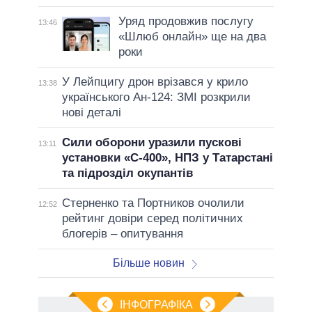
Уряд продовжив послугу
13:46
«Шлюб онлайн» ще на два
роки
У Лейпцигу дрон врізався у крило
13:38
українського Ан-124: ЗМІ розкрили
нові деталі
Сили оборони уразили пускові
13:11
установки «С-400», НПЗ у Татарстані
та підрозділ окупантів
Стерненко та Портников очолили
12:52
рейтинг довіри серед політичних
блогерів – опитування
Більше новин
ІНФОГРАФІКА