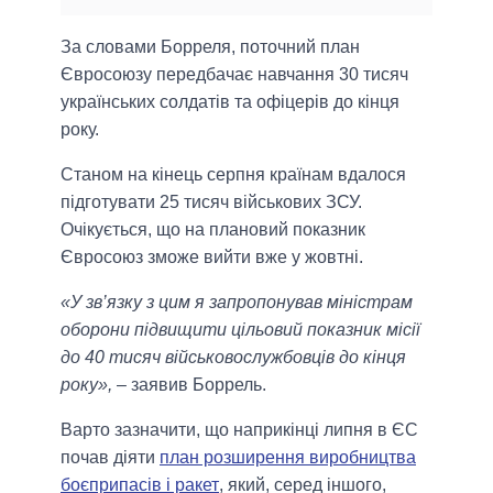
За словами Борреля, поточний план
Євросоюзу передбачає навчання 30 тисяч
українських солдатів та офіцерів до кінця
року.
Станом на кінець серпня країнам вдалося
підготувати 25 тисяч військових ЗСУ.
Очікується, що на плановий показник
Євросоюз зможе вийти вже у жовтні.
«У зв’язку з цим я запропонував міністрам
оборони підвищити цільовий показник місії
до 40 тисяч військовослужбовців до кінця
року»,
– заявив Боррель.
Варто зазначити, що наприкінці липня в ЄС
почав діяти
план розширення виробництва
боєприпасів і ракет
, який, серед іншого,