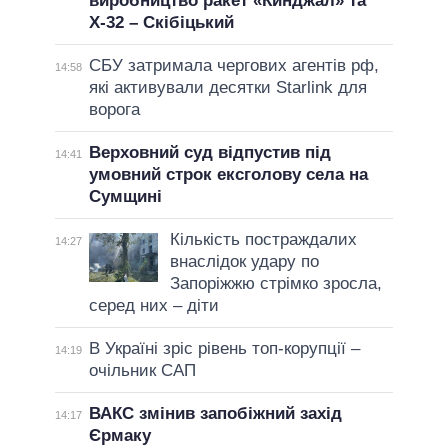
виробництво ракет «Кинджал» та
Х-32 – Скібіцький
СБУ затримала чергових агентів рф,
14:58
які активували десятки Starlink для
ворога
Верховний суд відпустив під
14:41
умовний строк ексголову села на
Сумщині
Кількість постраждалих
14:27
внаслідок удару по
Запоріжжю стрімко зросла,
серед них – діти
В Україні зріс рівень топ-корупції –
14:19
очільник САП
ВАКС змінив запобіжний захід
14:17
Єрмаку