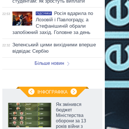
студентам: як зростуть виплати
Росія вдарила по
ПІДСУМКИ
22:53
Лозовій і Павлограду, а
Стефанішиній обрали
запобіжний захід. Головне за день
Зеленський цими вихідними вперше
22:32
відвідає Сербію
Більше новин
ІНФОГРАФІКА
Як змінився
бюджет
Міністерства
оборони за 13
років війни з