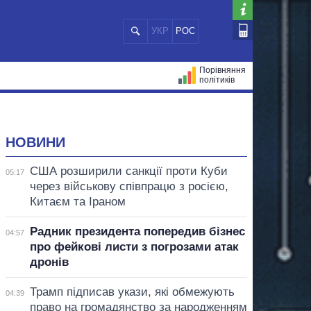
УКР
РОС
Порівняння
політиків
ЦІЙ
МЕРИ МІСТ
ВСІ ПЕРСОНИ
НОВИНИ
США розширили санкції проти Куби
05:17
через військову співпрацю з росією,
Китаєм та Іраном
Радник президента попередив бізнес
04:57
про фейкові листи з погрозами атак
дронів
Трамп підписав укази, які обмежують
04:39
право на громадянство за народженням