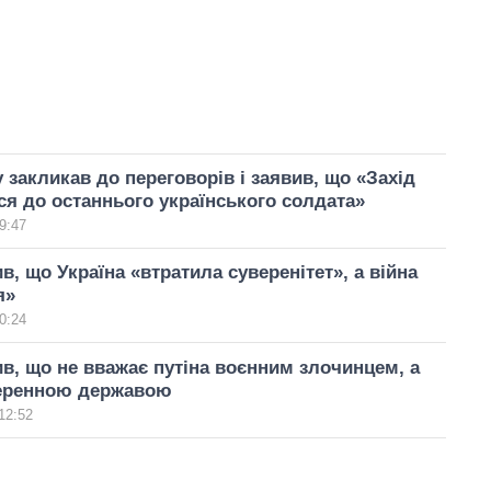
 закликав до переговорів і заявив, що «Захід
я до останнього українського солдата»
9:47
в, що Україна «втратила суверенітет», а війна
я»
0:24
в, що не вважає путіна воєнним злочинцем, а
веренною державою
12:52