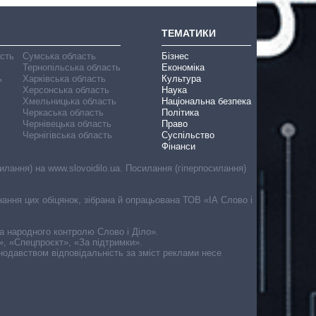
ТЕМАТИКИ
асть
Сумська область
Бізнес
Тернопільська область
Економіка
ь
Харківська область
Культура
Херсонська область
Наука
Хмельницька область
Національна безпека
Черкаська область
Політика
Чернівецька область
Право
Чернігівська область
Суспільство
Фінанси
лання) на www.slovoidilo.ua. Посилання (гіперпосилання)
онання цих обіцянок, зібрана й опрацьована ТОВ «ІА Слово і
ма народного контролю Слово і Діло».
», «Спецпроєкт», «За підтримки».
онодавством відповідальність за зміст реклами несе