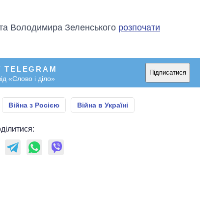
аспірантуру
нта Володимира Зеленського
розпочати
У TELEGRAM
Підписатися
ід «Слово і діло»
Війна з Росією
Війна в Україні
ділитися: