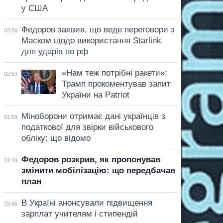
у США
Федоров заявив, що веде переговори з
03:56
Маском щодо використання Starlink
для ударів по рф
«Нам теж потрібні ракети»:
02:59
Трамп прокоментував запит
України на Patriot
Міноборони отримає дані українців з
01:59
податкової для звірки військового
обліку: що відомо
Федоров розкрив, як пропонував
01:24
змінити мобілізацію: що передбачав
план
В Україні анонсували підвищення
23:45
зарплат учителям і стипендій