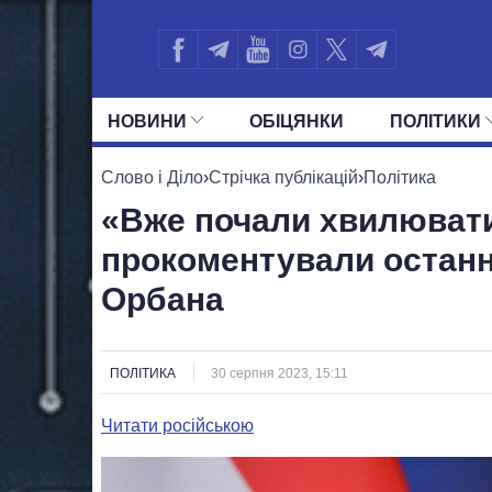
НОВИНИ
ОБIЦЯНКИ
ПОЛIТИКИ
УСІ ПОЛІТИКИ
ПРЕЗИДЕНТ І ОФ
Слово і Діло
›
Стрічка публікацій
›
Політика
«Вже почали хвилювати
прокоментували останні
Орбана
ПОЛІТИКА
30 серпня 2023, 15:11
Читати російською