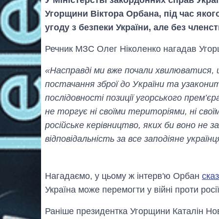
Угорщини Віктора Орбана, під час якого
угоду з безпеки України, але без член
Речник МЗС Олег Ніколенко нагадав Угорщ
«Насправді ми вже почали хвилюватися,
постачання зброї до України та узаконит
послідовності позиції угорського прем’єр
не торгує ні своїми територіями, ні свої
російське керівництво, яких би воно не з
відповідальність за все заподіяне україн
Нагадаємо, у цьому ж інтерв'ю Орбан
ска
Україна може перемогти у війні проти росії
Раніше президентка Угорщини Каталін Но