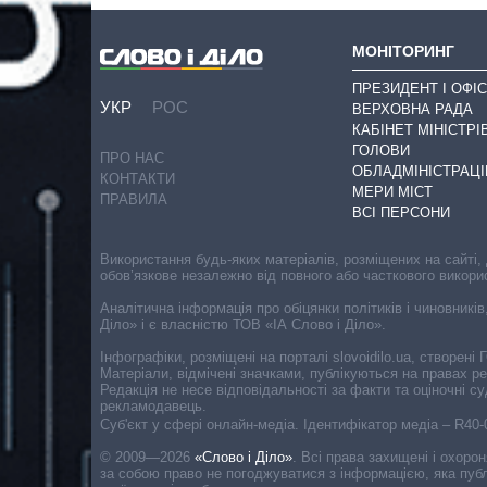
МОНІТОРИНГ
ПРЕЗИДЕНТ І ОФІС
УКР
РОС
ВЕРХОВНА РАДА
КАБІНЕТ МІНІСТРІ
ГОЛОВИ
ПРО НАС
ОБЛАДМІНІСТРАЦІ
КОНТАКТИ
МЕРИ МІСТ
ПРАВИЛА
ВСІ ПЕРСОНИ
Використання будь-яких матеріалів, розміщених на сайті,
обов’язкове незалежно від повного або часткового викори
Аналітична інформація про обіцянки політиків і чиновників
Діло» і є власністю ТОВ «ІА Слово і Діло».
Інфографіки, розміщені на порталі slovoidilo.ua, створен
Матеріали, відмічені значками, публікуються на правах р
Редакція не несе відповідальності за факти та оціночні 
рекламодавець.
Cуб'єкт у сфері онлайн-медіа. Ідентифікатор медіа – R40
© 2009—2026
«Слово і Діло»
.
Всі права захищені і охоро
за собою право не погоджуватися з інформацією, яка публ