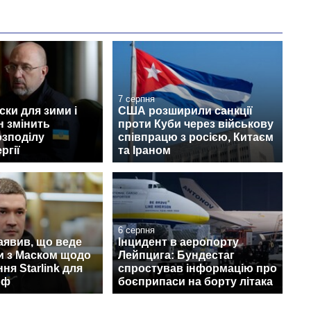
7 серпня
ски для зими і
США розширили санкції
н змінить
проти Куби через військову
озподілу
співпрацю з росією, Китаєм
ргії
та Іраном
6 серпня
аявив, що веде
Інцидент в аеропорту
и з Маском щодо
Лейпцига: Бундестаг
ня Starlink для
спростував інформацію про
рф
боєприпаси на борту літака