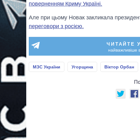
поверненням Криму Україні.
Але при цьому Новак закликала президе
переговори з росією.
ЧИТАЙТЕ 
найважливіше в
МЗС України
Угорщина
Віктор Орбан
По