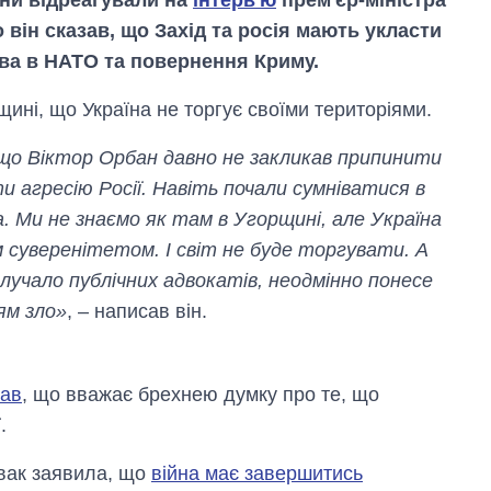
 він сказав, що Захід та росія мають укласти
ства в НАТО та повернення Криму.
ині, що Україна не торгує своїми територіями.
 що Віктор Орбан давно не закликав припинити
и агресію Росії. Навіть почали сумніватися в
а. Ми не знаємо як там в Угорщині, але Україна
м суверенітетом. І світ не буде торгувати. А
алучало публічних адвокатів, неодмінно понесе
цям зло»
, – написав він.
зав
, що вважає брехнею думку про те, що
Як за 10 років
змінилася кількість
.
вступників на
бакалаврат,
вак заявила, що
війна має завершитись
магістратуру та