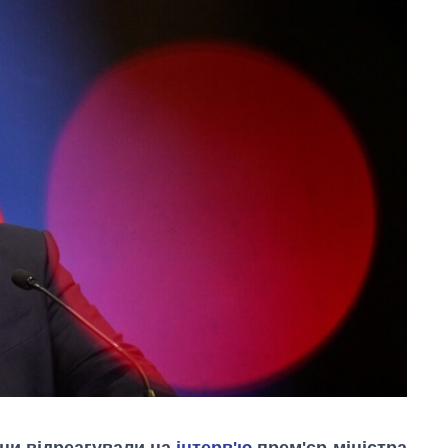
їни відреагували на
інтерв'ю
прем'єр-міністра