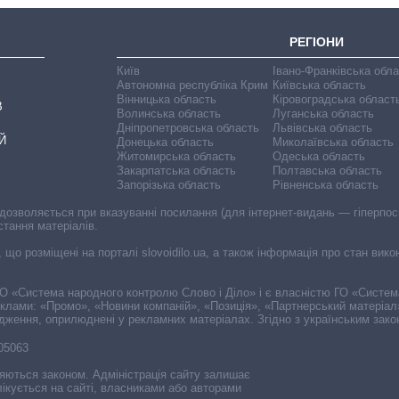
РЕГІОНИ
Київ
Івано-Франківська обл
Автономна республіка Крим
Київська область
Вінницька область
Кіровоградська област
В
Волинська область
Луганська область
Дніпропетровська область
Львівська область
Й
Донецька область
Миколаївська область
Житомирська область
Одеська область
Закарпатська область
Полтавська область
Запорізька область
Рівненська область
 дозволяється при вказуванні посилання (для інтернет-видань — гіперпоси
стання матеріалів.
, що розміщені на порталі slovoidilo.ua, а також інформація про стан вик
і ГО «Система народного контролю Слово і Діло» і є власністю ГО «Систе
еклами: «Промо», «Новини компаній», «Позиція», «Партнерський матеріал
судження, оприлюднені у рекламних матеріалах. Згідно з українським зак
-05063
няються законом. Адміністрація сайту залишає
ікується на сайті, власниками або авторами