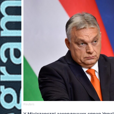
Reuters
У Міністерстві закордонних справ Укра