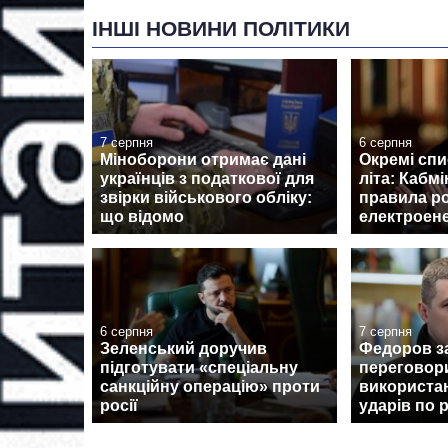
ІНШІ НОВИНИ ПОЛІТИКИ
7 серпня
6 серпня
Міноборони отримає дані
Окремі спи
українців з податкової для
літа: Кабмі
звірки військового обліку:
правила р
що відомо
електроене
6 серпня
7 серпня
Зеленський доручив
Федоров з
підготувати «спеціальну
переговор
санкційну операцію» проти
використан
росії
ударів по 