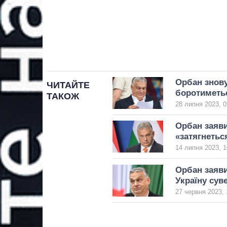
Орбан знову
ЧИТАЙТЕ
боротиметьс
ТАКОЖ
28 липня 2023, 0
Орбан заяви
«затягнетьс
14 липня 2023, 1
Орбан заяви
Україну су
27 червня 2023, 