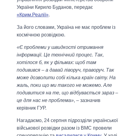
України Кирило Буданов, передає
«Крим.Реалії»
.
За його словами, Україна не має проблем із
космічною розвідкою.
«Є проблеми у швидкості отримання
інформації. Це технічний процес. Так,
хотілося б, як у фільмах: щоб там
подивився – а давай ліворуч, праворуч. Так
може дозволити собі кілька країн світу. На
жаль, поки що ми такого не можемо. Але
подивитися на те, що відбувається зараз –
це для нас не проблема»
, – зазначив
керівник ГУР.
Нагадаємо, 24 серпня підрозділи української
військової розвідки разом із ВМС провели
спецоперацію та
висадилися у Криму
. У ході