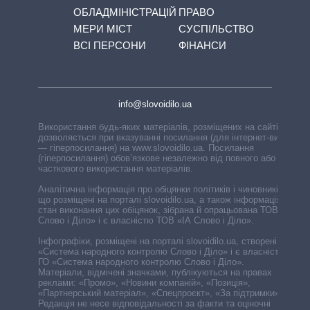
ОБЛАДМІНІСТРАЦІЙ
ПРАВО
МЕРИ МІСТ
СУСПІЛЬСТВО
ВСІ ПЕРСОНИ
ФІНАНСИ
info@slovoidilo.ua
Використання будь-яких матеріалів, розміщених на сайті,
дозволяється при вказуванні посилання (для інтернет-видань
— гіперпосилання) на www.slovoidilo.ua. Посилання
(гіперпосилання) обов’язкове незалежно від повного або
часткового використання матеріалів.
Аналітична інформація про обіцянки політиків і чиновників,
що розміщені на порталі slovoidilo.ua, а також інформація про
стан виконання цих обіцянок, зібрана й опрацьована ТОВ «ІА
Слово і Діло» і є власністю ТОВ «ІА Слово і Діло».
Інфографіки, розміщені на порталі slovoidilo.ua, створені ГО
«Система народного контролю Слово і Діло» і є власністю
ГО «Система народного контролю Слово і Діло».
Матеріали, відмічені значками, публікуються на правах
реклами: «Промо», «Новини компаній», «Позиція»,
«Партнерський матеріал», «Спецпроєкт», «За підтримки».
Редакція не несе відповідальності за факти та оціночні