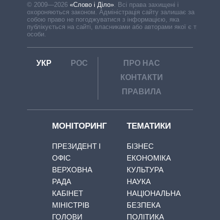
© 2009—2026
«Слово і Діло»
.
Всі права захищені і
охороняються законом. Адміністрація сайту залишає за
собою право не погоджуватися з інформацією, яка
публікується на сайті, власниками або авторами якої є треті
особи.
УКР
РОС
ПРО НАС
КОНТАКТИ
ПРАВИЛА
МОНІТОРИНГ
ТЕМАТИКИ
ПРЕЗИДЕНТ І
БІЗНЕС
ОФІС
ЕКОНОМІКА
ВЕРХОВНА
КУЛЬТУРА
РАДА
НАУКА
КАБІНЕТ
НАЦІОНАЛЬНА
МІНІСТРІВ
БЕЗПЕКА
ГОЛОВИ
ПОЛІТИКА