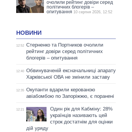
очолили рейтинг довіри серед
політичних блогерів –
опитування
10 серпня 2026, 12:52
НОВИНИ
Стерненко та Портников очолили
12:52
рейтинг довіри серед політичних
блогерів – опитування
Обвинуваченій ексначальниці апарату
12:40
Харківської ОВА не змінили заставу
Окупанти вдарили керованою
12:35
авіабомбою по Запоріжжю, є поранені
Один рік для Кабміну: 28%
12:21
українців називають цей
строк достатнім для оцінки
дій уряду