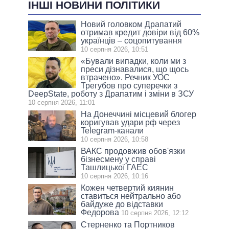
ІНШІ НОВИНИ ПОЛІТИКИ
Новий головком Драпатий
отримав кредит довіри від 60%
українців – соцопитування
10 серпня 2026, 10:51
«Бували випадки, коли ми з
преси дізнавалися, що щось
втрачено». Речник УОС
Трегубов про cуперечки з
DeepState, роботу з Драпатим і зміни в ЗСУ
10 серпня 2026, 11:01
На Донеччині місцевий блогер
коригував удари рф через
Telegram-канали
10 серпня 2026, 10:58
ВАКС продовжив обов'язки
бізнесмену у справі
Ташлицької ГАЕС
10 серпня 2026, 10:16
Кожен четвертий киянин
ставиться нейтрально або
байдуже до відставки
Федорова
10 серпня 2026, 12:12
Стерненко та Портников