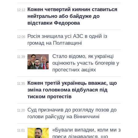
Кожен четвертий киянин ставиться
12:12
нейтрально або байдуже до
відставки Федорова
Росія знищила усі АЗС в одній із
12:06
громад на Полтавщині
Стало відомо, як українці
11:39
оцінюють участь блогерів у
протестних акціях
Кожен третій українець вважає, що
11:35
зміна головкома відбулася під
тиском протестів
Суд призначив до розгляду позов до
11:20
голови райсуду на Вінниччині
«Бували випадки, коли ми з
11:01
преси дізнавалися, що