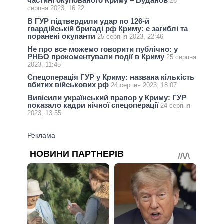
частині окупованого Криму – Буданов
26
серпня 2023, 16:22
В ГУР підтвердили удар по 126-й
гвардійській бригаді рф Криму: є загиблі та
поранені окупанти
25 серпня 2023, 22:46
Не про все можемо говорити публічно: у
РНБО прокоментували події в Криму
25 серпня
2023, 11:45
Спецоперація ГУР у Криму: названа кількість
вбитих військових рф
24 серпня 2023, 18:07
Вивісили український прапор у Криму: ГУР
показало кадри нічної спецоперації
24 серпня
2023, 13:55