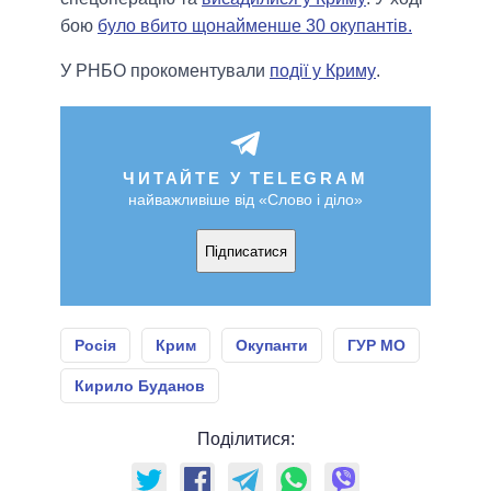
бою
було вбито щонайменше 30 окупантів.
У РНБО прокоментували
події у Криму
.
ЧИТАЙТЕ У TELEGRAM
найважливіше від «Слово і діло»
Підписатися
Росія
Крим
Окупанти
ГУР МО
Кирило Буданов
Поділитися: