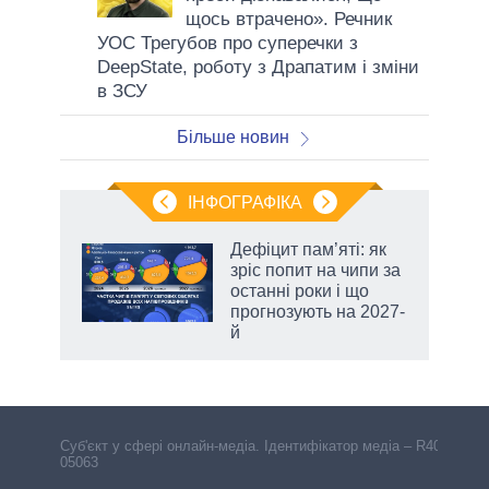
щось втрачено». Речник
УОС Трегубов про cуперечки з
DeepState, роботу з Драпатим і зміни
в ЗСУ
Більше новин
ІНФОГРАФІКА
Дефіцит пам’яті: як
 за
зріс попит на чипи за
асть
останні роки і що
прогнозують на 2027-
й
аспі
Cуб'єкт у сфері онлайн-медіа. Ідентифікатор медіа – R40-
05063