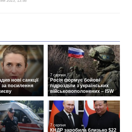
пня 2023, 13:58
7 серпня
див нові санкції
Росія формує бойові
ї за посилення
підрозділи з українських
Києву
військовополонених – ISW
7 серпня
КНДР заробила близько $22