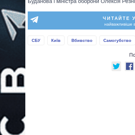
Буданова і міністра оборони Олексія Резні
ЧИТАЙТЕ 
найважливіше в
СБУ
Київ
Вбивство
Самогубство
По