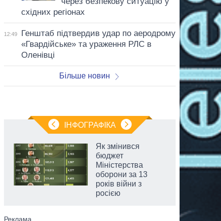
через безпекову ситуацію у
східних регіонах
Генштаб підтвердив удар по аеродрому
12:49
«Гвардійське» та ураження РЛС в
Оленівці
Більше новин
ІНФОГРАФІКА
Як змінився
бюджет
Міністерства
оборони за 13
років війни з
росією