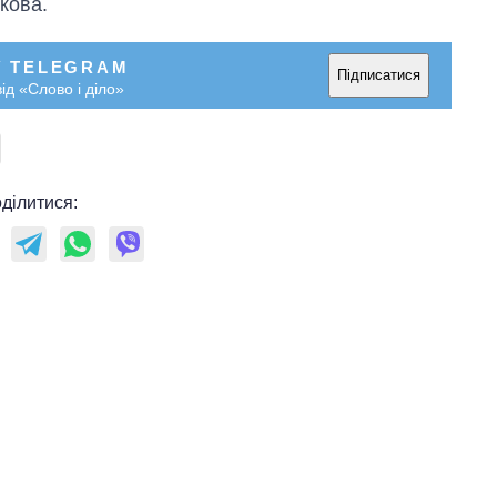
кова.
У TELEGRAM
Підписатися
ід «Слово і діло»
ділитися: