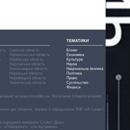
ТЕМАТИКИ
асть
Сумська область
Бізнес
Тернопільська область
Економіка
ь
Харківська область
Культура
Херсонська область
Наука
Хмельницька область
Національна безпека
Черкаська область
Політика
Чернівецька область
Право
Чернігівська область
Суспільство
Фінанси
лання) на www.slovoidilo.ua. Посилання (гіперпосилання)
онання цих обіцянок, зібрана й опрацьована ТОВ «ІА Слово і
ма народного контролю Слово і Діло».
», «Спецпроєкт», «За підтримки».