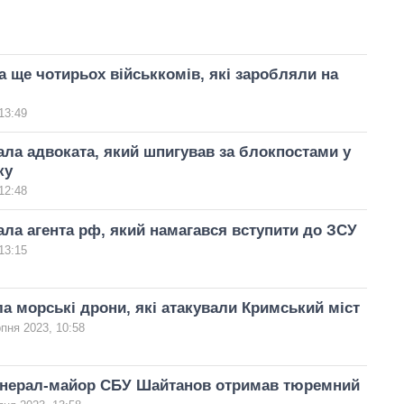
 ще чотирьох військкомів, які заробляли на
13:49
ла адвоката, який шпигував за блокпостами у
ку
12:48
ла агента рф, який намагався вступити до ЗСУ
13:15
а морські дрони, які атакували Кримський міст
пня 2023, 10:58
енерал-майор СБУ Шайтанов отримав тюремний