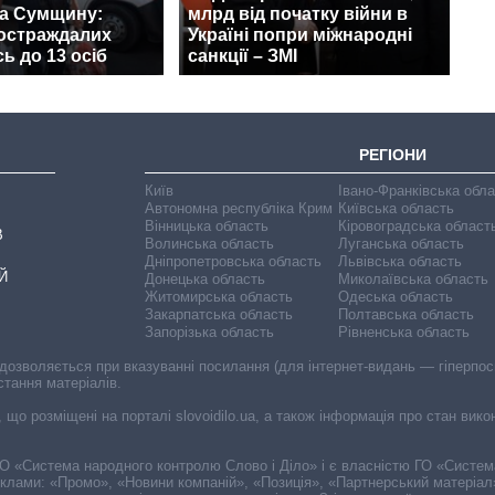
на Сумщину:
млрд від початку війни в
постраждалих
Україні попри міжнародні
ь до 13 осіб
санкції – ЗМІ
РЕГІОНИ
Київ
Івано-Франківська обл
Автономна республіка Крим
Київська область
Вінницька область
Кіровоградська област
В
Волинська область
Луганська область
Дніпропетровська область
Львівська область
Й
Донецька область
Миколаївська область
Житомирська область
Одеська область
Закарпатська область
Полтавська область
Запорізька область
Рівненська область
 дозволяється при вказуванні посилання (для інтернет-видань — гіперпоси
стання матеріалів.
, що розміщені на порталі slovoidilo.ua, а також інформація про стан вик
і ГО «Система народного контролю Слово і Діло» і є власністю ГО «Систе
еклами: «Промо», «Новини компаній», «Позиція», «Партнерський матеріал