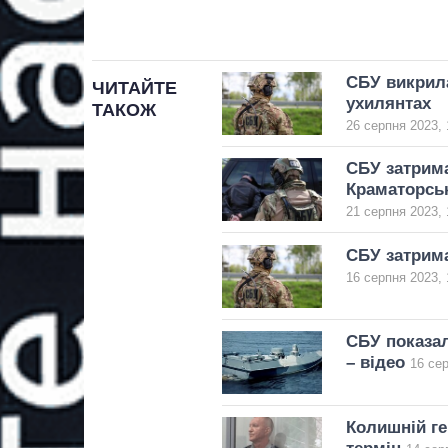
СБУ викрила
ЧИТАЙТЕ
ухилянтах
ТАКОЖ
26 серпня 2023, 
СБУ затрима
Краматорсь
21 серпня 2023, 
СБУ затрима
16 серпня 2023, 
СБУ показал
– відео
16 сер
Колишній г