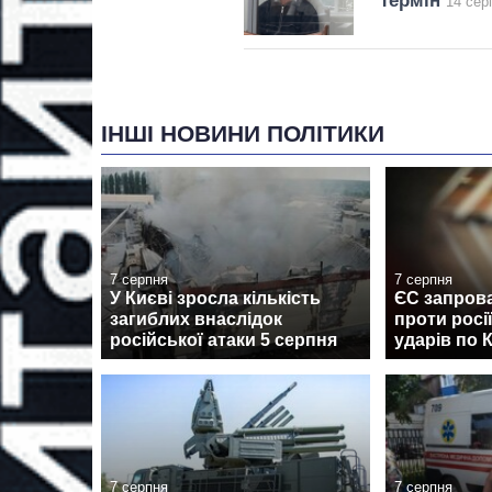
термін
14 сер
ІНШІ НОВИНИ ПОЛІТИКИ
7 серпня
7 серпня
У Києві зросла кількість
ЄС запрова
загиблих внаслідок
проти росі
російської атаки 5 серпня
ударів по 
7 серпня
7 серпня