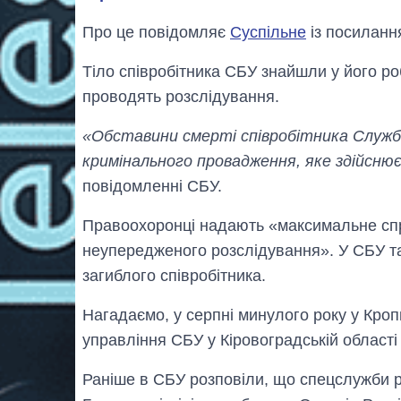
Про це повідомляє
Суспільне
із посиланн
Тіло співробітника СБУ знайшли у його ро
проводять розслідування.
«Обставини смерті співробітника Служб
кримінального провадження, яке здійснює
повідомленні СБУ.
Правоохоронці надають «максимальне спри
неупередженого розслідування». У СБУ та
загиблого співробітника.
Нагадаємо, у серпні минулого року у Кр
управління СБУ у Кіровоградській област
Раніше в СБУ розповіли, що спецслужби