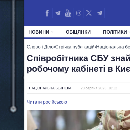
НОВИНИ
ОБIЦЯНКИ
ПОЛIТИКИ
УСІ ПОЛІТИКИ
ПРЕЗИДЕНТ І ОФ
Слово і Діло
›
Стрічка публікацій
›
Національна б
Співробітника СБУ зна
робочому кабінеті в Киє
НАЦІОНАЛЬНА БЕЗПЕКА
28 серпня 2023, 18:12
Читати російською