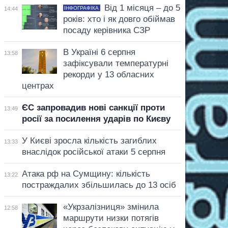
Від 1 місяця – до 5
ІНФОГРАФІКА
14:44
років: хто і як довго обіймав
посаду керівника СЗР
В Україні 6 серпня
13:58
зафіксували температурні
рекорди у 13 обласних
центрах
ЄС запровадив нові санкції проти
13:49
росії за посилення ударів по Києву
У Києві зросла кількість загиблих
13:33
внаслідок російської атаки 5 серпня
Атака рф на Сумщину: кількість
13:22
постраждалих збільшилась до 13 осіб
«Укрзалізниця» змінила
12:58
маршрути низки потягів