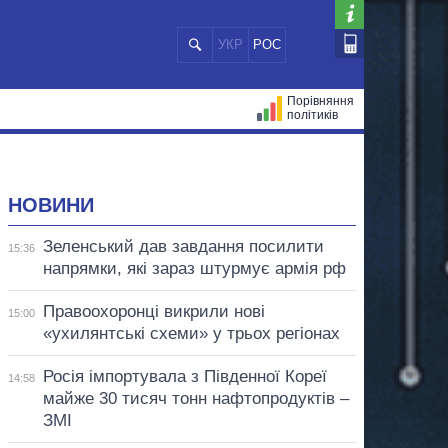
УКР
РОС
Порівняння
політиків
ЦІЙ
МЕРИ МІСТ
ВСІ ПЕРСОНИ
НОВИНИ
Зеленський дав завдання посилити
15:36
напрямки, які зараз штурмує армія рф
Правоохоронці викрили нові
15:00
«ухилянтські схеми» у трьох регіонах
Росія імпортувала з Південної Кореї
14:58
майже 30 тисяч тонн нафтопродуктів –
ЗМІ