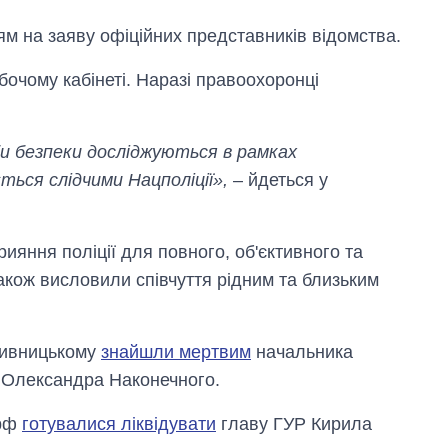
ям на заяву офіційних представників відомства.
бочому кабінеті. Наразі правоохоронці
и безпеки досліджуються в рамках
ться слідчими Нацполіції»,
– йдеться у
яння поліції для повного, об'єктивного та
кож висловили співчуття рідним та близьким
Як за 10 років
змінилася кількість
вступників на
опивницькому
знайшли мертвим
начальника
бакалаврат,
магістратуру та
і Олександра Наконечного.
аспірантуру
 рф
готувалися ліквідувати
главу ГУР Кирила