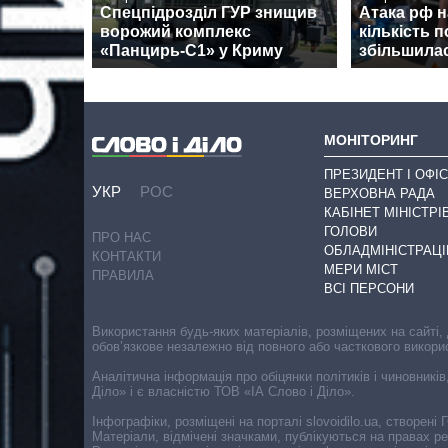
Спецпідрозділ ГУР знищив
Атака рф 
ворожий комплекс
кількість 
«Панцирь-С1» у Криму
збільшилас
МОНІТОРИНГ
ПРЕЗИДЕНТ І ОФІС
УКР
РОС
ВЕРХОВНА РАДА
КАБІНЕТ МІНІСТРІ
ГОЛОВИ
ПРО НАС
ОБЛАДМІНІСТРАЦІ
КОНТАКТИ
МЕРИ МІСТ
ПРАВИЛА
ВСІ ПЕРСОНИ
Використання будь-яких матеріалів, розміщених на сайті,
обов’язкове незалежно від повного або часткового викори
Аналітична інформація про обіцянки політиків і чиновників
Діло» і є власністю ТОВ «ІА Слово і Діло».
Інфографіки, розміщені на порталі slovoidilo.ua, створен
Матеріали, відмічені значками, публікуються на правах р