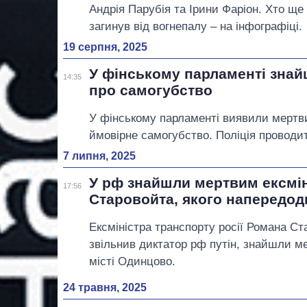
Андрія Парубія та Ірини Фаріон. Хто ще 
загинув від вогнепалу – на інфографіці.
19 серпня, 2025
У фінському парламенті знай
14:35
про самогубство
У фінському парламенті виявили мертви
ймовірне самогубство. Поліція проводит
7 липня, 2025
У рф знайшли мертвим ексмін
17:56
Старовойта, якого напередодн
Ексміністра транспорту росії Романа Ста
звільнив диктатор рф путін, знайшли м
місті Одинцово.
24 травня, 2025