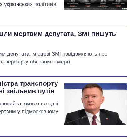
з українських політиків
шли мертвим депутата, ЗМІ пишуть
м депутата, місцеві ЗМІ повідомляють про
ь перевірку обставин смерті.
істра транспорту
і звільнив путін
ровойта, якого сьогодні
ертвим у підмосковному