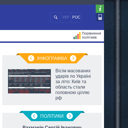
УКР
РОС
Порівняння
політиків
ЦІЙ
МЕРИ МІСТ
ВСІ ПЕРСОНИ
ІНФОГРАФІКА
Вісім масованих
ударів по Україні
за літо: Київ та
область стали
головною ціллю
рф
ПОЛIТИКИ
Рахманін Сергій Іванович
Підл