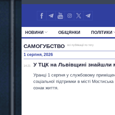
1256
НОВИНИ
ОБIЦЯНКИ
ПОЛIТИКИ
УСІ ПОЛІТИКИ
ПРЕЗИДЕНТ І ОФ
САМОГУБСТВО
всі публікації по тегу
1 серпня, 2026
У ТЦК на Львівщині знайшли
14:21
Уранці 1 серпня у службовому приміщен
соціальної підтримки в місті Мостиськ
ознак життя.