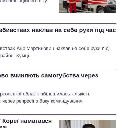
 мобілізаційного віку
вбивствах наклав на себе руки під час
ивствах Ацо Мартинович наклав на себе руки під
 районі Хумці.
ово вчиняють самогубства через
Ш
сонської області збільшилась кількість
 через репресії з боку командування.
 Кореї намагався
ЗМІ