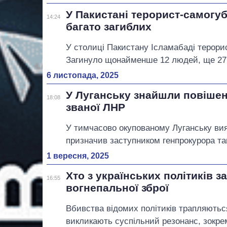
У Пакистані терорист-самогуб
14:24
багато загиблих
У столиці Пакистану Ісламабаді терорис
Загинуло щонайменше 12 людей, ще 27
6 листопада, 2025
У Луганську знайшли повішен
18:08
званої ЛНР
У тимчасово окупованому Луганську ви
призначив заступником генпрокурора так
1 вересня, 2025
Хто з українських політиків з
16:55
вогнепальної зброї
Вбивства відомих політиків трапляютьс
викликають суспільний резонанс, зокре