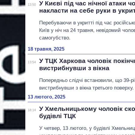
У Києві під час нічної атаки ч
13:50
накласти на себе руки в укрит
Перебуваючи в укритті під час російськ
Київ у ніч на 24 травня, невідомий чолов
самогубство.
18 травня, 2025
У ТЦК Харкова чоловік покін
13:54
вистрибнувши з вікна
Попередньо слідчі встановили, що 39-рі
вистрибнувши з вікна третього поверху.
13 лютого, 2025
У Хмельницькому чоловік скої
18:14
будівлі ТЦК
У четвер, 13 лютого, у будівлі Хмельни