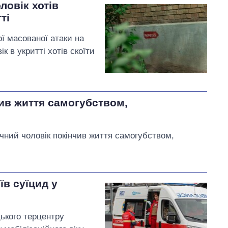
оловік хотів
ті
ої масованої атаки на
ік в укритті хотів скоїти
чив життя самогубством,
чний чоловік покінчив життя самогубством,
в суїцид у
цького терцентру