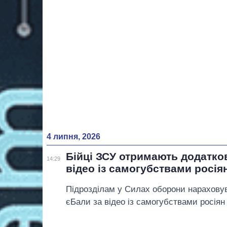
4 липня, 2026
Бійці ЗСУ отримають додатко
14:29
відео із самогубствами росія
Підрозділам у Силах оборони нарахову
єБали за відео із самогубствами росіян