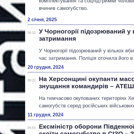
комплектування та соцпідтримки чоловік
вчинив самогубство.
2 січня, 2025
У Чорногорії підозрюваний у 
06:32
затримання
У Чорногорії підозрюваний у кількох вб
час затримання. Поліція оточила його в
20 грудня, 2024
На Херсонщині окупанти мас
06:22
знущання командирів – АТЕ
На тимчасово окупованих територіях Хер
самогубств серед російських військових
11 грудня, 2024
Ексміністр оборони Південної
06:55
скоїти самогубство в СІЗО – 