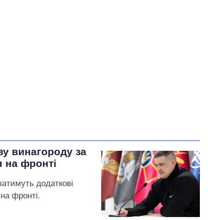
У процесі
85
Виконано
21
18%
73
Не виконано
11
виконано
18
Всього
117
9
Тищенко пообіцяв
внести
пропозиції щодо
розблокування портів
Одеси та експорту зерна
ву винагороду за
на розгляд комітету
н на фронті
ватимуть додаткові
 на фронті.