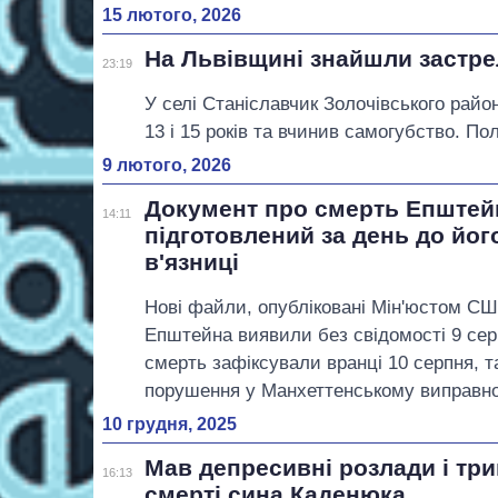
15 лютого, 2026
На Львівщині знайшли застрел
23:19
У селі Станіславчик Золочівського райо
13 і 15 років та вчинив самогубство. По
9 лютого, 2026
Документ про смерть Епштей
14:11
підготовлений за день до йог
в'язниці
Нові файли, опубліковані Мін'юстом С
Епштейна виявили без свідомості 9 сер
смерть зафіксували вранці 10 серпня, т
порушення у Манхеттенському виправно
10 грудня, 2025
Мав депресивні розлади і трим
16:13
смерті сина Каденюка