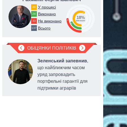
У процесі
80
58
Виконано
24
18%
24
Не виконано
33
виконано
18
Всього
137
ОБІЦЯНКИ ПОЛІТИКІВ
Зеленський запевнив
,
що найближчим часом
уряд запровадить
портфельні гарантії для
підтримки аграріїв
українців