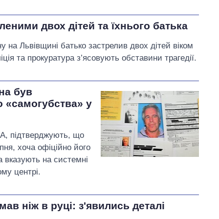
еними двох дітей та їхнього батька
ну на Львівщині батько застрелив двох дітей віком
ліція та прокуратура з’ясовують обставини трагедії.
на був
о «самогубства» у
ША, підтверджують, що
пня, хоча офіційно його
а вказують на системні
му центрі.
ав ніж в руці: з'явились деталі