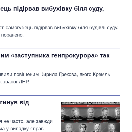
ець підірвав вибухівку біля суду,
т-самогубець підірвав вибухівку біля будівлі суду.
 поранено.
им «заступника генпрокурора» так
явили повішеним Кирила Грекова, якого Кремль
 званої ЛНР.
агинув від
я не часто, але завжди
ма у випадку справ