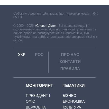
Cуб'єкт у сфері онлайн-медіа. Ідентифікатор медіа – R40-
05063
© 2009—2026
«Слово і Діло»
.
Всі права захищені і
охороняються законом. Адміністрація сайту залишає за
собою право не погоджуватися з інформацією, яка
публікується на сайті, власниками або авторами якої є треті
особи.
УКР
РОС
ПРО НАС
КОНТАКТИ
ПРАВИЛА
МОНІТОРИНГ
ТЕМАТИКИ
ПРЕЗИДЕНТ І
БІЗНЕС
ОФІС
ЕКОНОМІКА
ВЕРХОВНА
КУЛЬТУРА