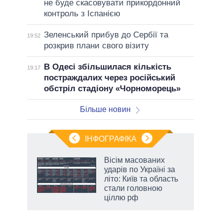
не буде скасовувати прикордонний
контроль з Іспанією
Зеленський прибув до Сербії та
19:52
розкрив плани свого візиту
В Одесі збільшилася кількість
19:17
постраждалих через російський
обстріл стадіону «Чорноморець»
Більше новин
ІНФОГРАФІКА
жет
Вісім масованих
ударів по Україні за
ків
літо: Київ та область
стали головною
ціллю рф