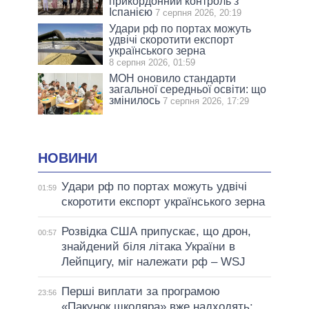
прикордонний контроль з
Іспанією
7 серпня 2026, 20:19
Удари рф по портах можуть
удвічі скоротити експорт
українського зерна
8 серпня 2026, 01:59
МОН оновило стандарти
загальної середньої освіти: що
змінилось
7 серпня 2026, 17:29
НОВИНИ
Удари рф по портах можуть удвічі
01:59
скоротити експорт українського зерна
Розвідка США припускає, що дрон,
00:57
знайдений біля літака України в
Лейпцигу, міг належати рф – WSJ
Перші виплати за програмою
23:56
«Пакунок школяра» вже надходять: