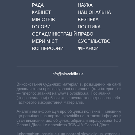
РАДА
НАУКА
КАБІНЕТ
НАЦІОНАЛЬНА
МІНІСТРІВ
БЕЗПЕКА
ГОЛОВИ
ПОЛІТИКА
ОБЛАДМІНІСТРАЦІЙ
ПРАВО
МЕРИ МІСТ
СУСПІЛЬСТВО
ВСІ ПЕРСОНИ
ФІНАНСИ
info@slovoidilo.ua
Використання будь-яких матеріалів, розміщених на сайті,
дозволяється при вказуванні посилання (для інтернет-видань
— гіперпосилання) на www.slovoidilo.ua. Посилання
(гіперпосилання) обов’язкове незалежно від повного або
часткового використання матеріалів.
Аналітична інформація про обіцянки політиків і чиновників,
що розміщені на порталі slovoidilo.ua, а також інформація про
стан виконання цих обіцянок, зібрана й опрацьована ТОВ «ІА
Слово і Діло» і є власністю ТОВ «ІА Слово і Діло».
Інфографіки, розміщені на порталі slovoidilo.ua, створені ГО