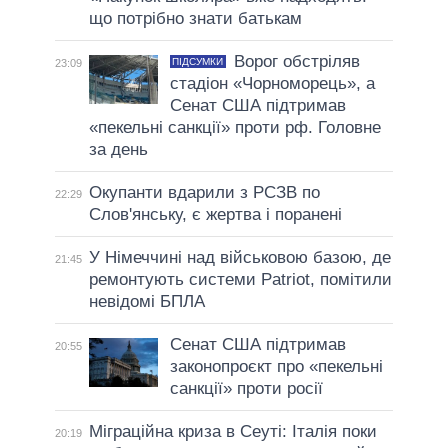
що потрібно знати батькам
Ворог обстріляв
ПІДСУМКИ
23:09
стадіон «Чорноморець», а
Сенат США підтримав
«пекельні санкції» проти рф. Головне
за день
Окупанти вдарили з РСЗВ по
22:29
Слов'янську, є жертва і поранені
У Німеччині над військовою базою, де
21:45
ремонтують системи Patriot, помітили
невідомі БПЛА
Сенат США підтримав
20:55
законопроєкт про «пекельні
санкції» проти росії
Міграційна криза в Сеуті: Італія поки
20:19