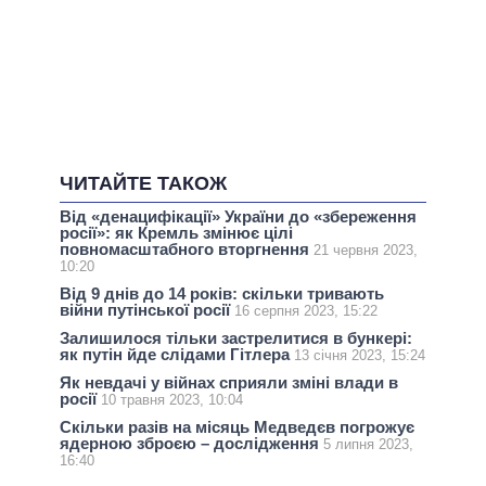
ЧИТАЙТЕ ТАКОЖ
Від «денацифікації» України до «збереження
росії»: як Кремль змінює цілі
повномасштабного вторгнення
21 червня 2023,
10:20
Від 9 днів до 14 років: скільки тривають
війни путінської росії
16 серпня 2023, 15:22
Залишилося тільки застрелитися в бункері:
як путін йде слідами Гітлера
13 січня 2023, 15:24
Як невдачі у війнах сприяли зміні влади в
росії
10 травня 2023, 10:04
Скільки разів на місяць Медведєв погрожує
ядерною зброєю – дослідження
5 липня 2023,
16:40