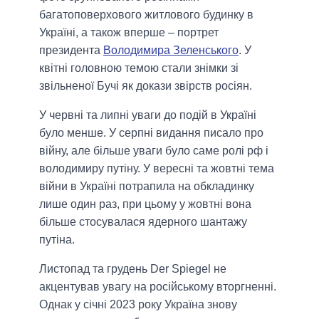
багатоповерхового житлового будинку в
Україні, а також вперше – портрет
президента
Володимира Зеленського
. У
квітні головною темою стали знімки зі
звільненої Бучі як докази звірств росіян.
У червні та липні уваги до подій в Україні
було менше. У серпні видання писало про
війну, але більше уваги було саме ролі рф і
володимиру путіну. У вересні та жовтні тема
війни в Україні потрапила на обкладинку
лише один раз, при цьому у жовтні вона
більше стосувалася ядерного шантажу
путіна.
Листопад та грудень Der Spiegel не
акцентував увагу на російському вторгненні.
Однак у січні 2023 року Україна знову