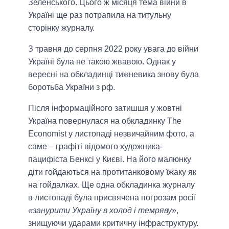
Зеленського. Цього ж місяця тема війни в
Україні ще раз потрапила на титульну
сторінку журналу.
З травня до серпня 2022 року увага до війни
Україні була не такою жвавою. Однак у
вересні на обкладинці тижневика знову була
боротьба України з рф.
Після інформаційного затишшя у жовтні
Україна повернулася на обкладинку The
Economist у листопаді незвичайним фото, а
саме – графіті відомого художника-
пацифіста Бенксі у Києві. На його малюнку
діти гойдаються на протитанковому їжаку як
на гойдалках. Ще одна обкладинка журналу
в листопаді була присвячена погрозам росії
«занурити Україну в холод і темряву»
,
знищуючи ударами критичну інфраструктуру.