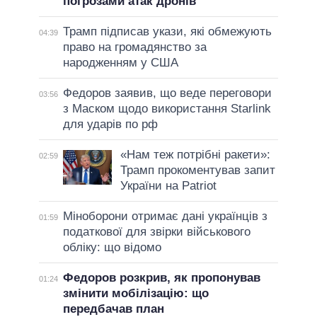
погрозами атак дронів
Трамп підписав укази, які обмежують
04:39
право на громадянство за
народженням у США
Федоров заявив, що веде переговори
03:56
з Маском щодо використання Starlink
для ударів по рф
«Нам теж потрібні ракети»:
02:59
Трамп прокоментував запит
України на Patriot
Міноборони отримає дані українців з
01:59
податкової для звірки військового
обліку: що відомо
Федоров розкрив, як пропонував
01:24
змінити мобілізацію: що
передбачав план