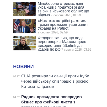
Міноборони отримає дані
українців з податкової для
звірки військового обліку: що
відомо
7 серпня 2026, 01:59
«Нам теж потрібні ракети»:
Трамп прокоментував запит
України на Patriot
7 серпня 2026, 02:59
Федоров заявив, що веде
переговори з Маском щодо
використання Starlink для
ударів по рф
7 серпня 2026, 03:56
НОВИНИ
США розширили санкції проти Куби
05:17
через військову співпрацю з росією,
Китаєм та Іраном
Радник президента попередив
04:57
бізнес про фейкові листи з