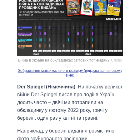
Війна в Україні на обкладинках світових топ-видань
Слово
і діло
Зображення максимального розміру (відкриється в новому
вікні)
Der Spiegel (Німеччина)
. На початку великої
війни Der Spiegel писав про події в Україні
досить часто – двічі ми потрапили на
обкладинку у лютому 2022 року, тричі у
березні, один раз у квітні та травні.
Наприклад, у березні видання розмістило
фото зруйнованого росіянами