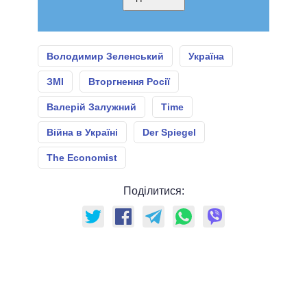
Володимир Зеленський
Україна
ЗМІ
Вторгнення Росії
Валерій Залужний
Time
Війна в Україні
Der Spiegel
The Economist
Поділитися: