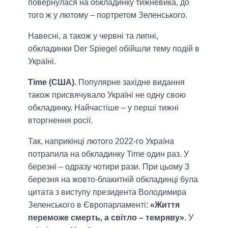
повернулася на обкладинку тижневика, до
того ж у лютому – портретом Зеленського.
Навесні, а також у червні та липні,
обкладинки Der Spiegel обійшли тему подій в
Україні.
Time (США).
Популярне західне видання
також присвячувало Україні не одну свою
обкладинку. Найчастіше – у перші тижні
вторгнення росії.
Так, наприкінці лютого 2022-го Україна
потрапила на обкладинку Time один раз. У
березні – одразу чотири рази. При цьому 3
березня на жовто-блакитній обкладинці була
цитата з виступу президента Володимира
Зеленського в Європарламенті:
«Життя
переможе смерть, а світло – темряву»
. У