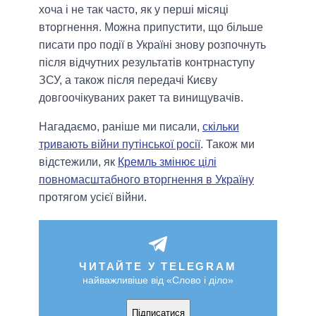
хоча і не так часто, як у перші місяці
вторгнення. Можна припустити, що більше
писати про події в Україні знову розпочнуть
після відчутних результатів контрнаступу
ЗСУ, а також після передачі Києву
довгоочікуваних ракет та винищувачів.
Нагадаємо, раніше ми писали,
скільки
тривають війни путінської росії
. Також ми
відстежили, як
Кремль змінює цілі
повномасштабного вторгнення в Україну
протягом усієї війни.
ЧИТАЙТЕ У TELEGRAM
найважливіше від «Слово і діло»
Підписатися