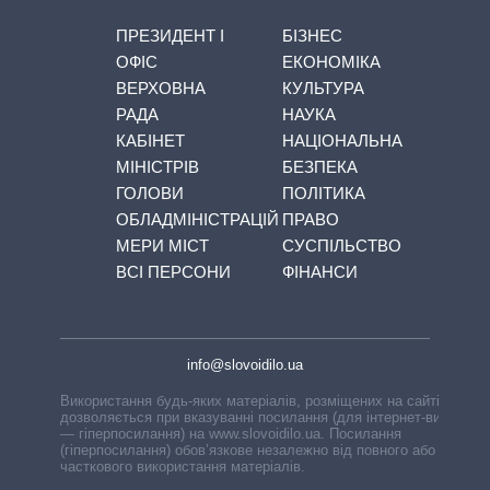
ПРЕЗИДЕНТ І
БІЗНЕС
ОФІС
ЕКОНОМІКА
ВЕРХОВНА
КУЛЬТУРА
РАДА
НАУКА
КАБІНЕТ
НАЦІОНАЛЬНА
МІНІСТРІВ
БЕЗПЕКА
ГОЛОВИ
ПОЛІТИКА
ОБЛАДМІНІСТРАЦІЙ
ПРАВО
МЕРИ МІСТ
СУСПІЛЬСТВО
ВСІ ПЕРСОНИ
ФІНАНСИ
info@slovoidilo.ua
Використання будь-яких матеріалів, розміщених на сайті,
дозволяється при вказуванні посилання (для інтернет-видань
— гіперпосилання) на www.slovoidilo.ua. Посилання
(гіперпосилання) обов’язкове незалежно від повного або
часткового використання матеріалів.