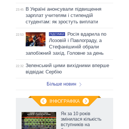
В Україні анонсували підвищення
23:45
зарплат учителям і стипендій
студентам: як зростуть виплати
Росія вдарила по
ПІДСУМКИ
22:53
Лозовій і Павлограду, а
Стефанішиній обрали
запобіжний захід. Головне за день
Зеленський цими вихідними вперше
22:32
відвідає Сербію
Більше новин
ІНФОГРАФІКА
и на
Як за 10 років
змінилася кількість
а
вступників на