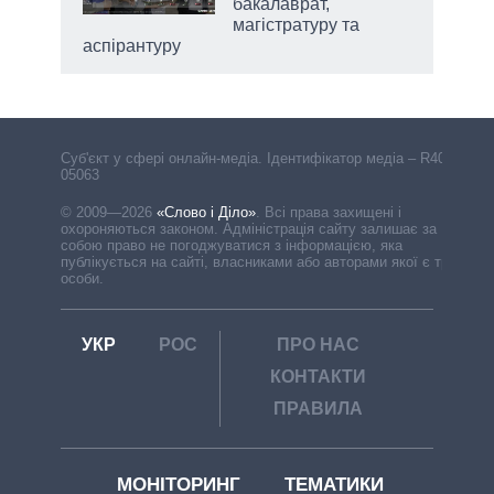
бакалаврат,
магістратуру та
аспірантуру
Cуб'єкт у сфері онлайн-медіа. Ідентифікатор медіа – R40-
05063
© 2009—2026
«Слово і Діло»
.
Всі права захищені і
охороняються законом. Адміністрація сайту залишає за
собою право не погоджуватися з інформацією, яка
публікується на сайті, власниками або авторами якої є треті
особи.
УКР
РОС
ПРО НАС
КОНТАКТИ
ПРАВИЛА
МОНІТОРИНГ
ТЕМАТИКИ