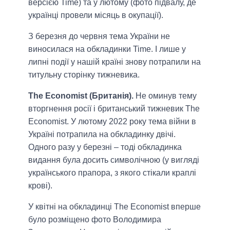
версією Time) та у лютому (фото підвалу, де
українці провели місяць в окупації).
З березня до червня тема України не
виносилася на обкладинки Time. І лише у
липні події у нашій країні знову потрапили на
титульну сторінку тижневика.
The Economist (Британія).
Не оминув тему
вторгнення росії і британський тижневик The
Economist. У лютому 2022 року тема війни в
Україні потрапила на обкладинку двічі.
Одного разу у березні – тоді обкладинка
видання була досить символічною (у вигляді
українського прапора, з якого стікали краплі
крові).
У квітні на обкладинці The Economist вперше
було розміщено фото Володимира