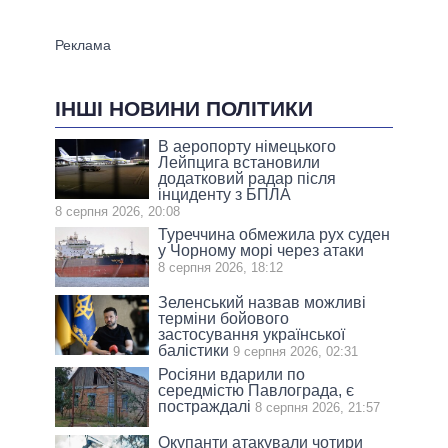
ІНШІ НОВИНИ ПОЛІТИКИ
В аеропорту німецького
Лейпцига встановили
додатковий радар після
інциденту з БПЛА
8 серпня 2026, 20:08
Туреччина обмежила рух суден
у Чорному морі через атаки
8 серпня 2026, 18:12
Зеленський назвав можливі
терміни бойового
застосування української
балістики
9 серпня 2026, 02:31
Росіяни вдарили по
середмістю Павлограда, є
постраждалі
8 серпня 2026, 21:57
Окупанти атакували чотири