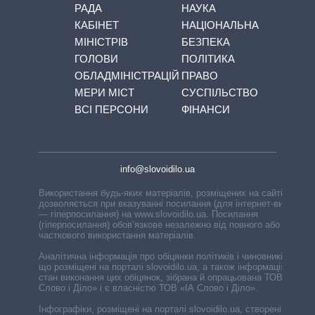
РАДА
НАУКА
КАБІНЕТ
НАЦІОНАЛЬНА
МІНІСТРІВ
БЕЗПЕКА
ГОЛОВИ
ПОЛІТИКА
ОБЛАДМІНІСТРАЦІЙ
ПРАВО
МЕРИ МІСТ
СУСПІЛЬСТВО
ВСІ ПЕРСОНИ
ФІНАНСИ
info@slovoidilo.ua
Використання будь-яких матеріалів, розміщених на сайті,
дозволяється при вказуванні посилання (для інтернет-видань
— гіперпосилання) на www.slovoidilo.ua. Посилання
(гіперпосилання) обов’язкове незалежно від повного або
часткового використання матеріалів.
Аналітична інформація про обіцянки політиків і чиновників,
що розміщені на порталі slovoidilo.ua, а також інформація про
стан виконання цих обіцянок, зібрана й опрацьована ТОВ «ІА
Слово і Діло» і є власністю ТОВ «ІА Слово і Діло».
Інфографіки, розміщені на порталі slovoidilo.ua, створені ГО