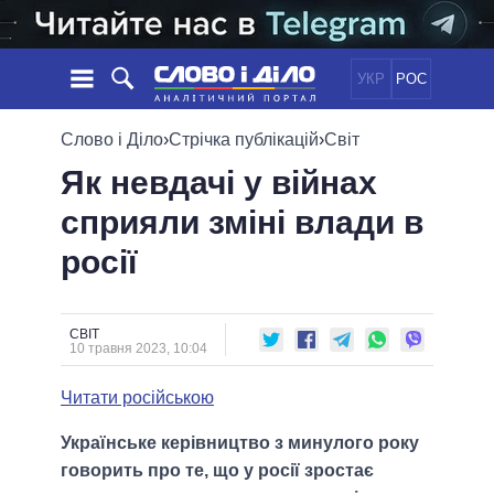
УКР
РОС
НОВИНИ
Слово і Діло
›
Стрічка публікацій
›
Світ
Як невдачі у війнах
ОБIЦЯНКИ
СТРІЧКА
ПОЛІТИКА
сприяли зміні влади в
ПОДІЇ
ЕКОНОМІКА
ПОЛIТИКИ
росії
СТАТТІ
СУСПІЛЬСТВО
ІНФОГРАФІКА
ДУМКИ
СВІТ
УСІ ПОЛІТИКИ
ОГЛЯДИ
ПРЕЗИДЕНТ І ОФІС
ВІДЕО
СВІТ
ДАЙДЖЕСТИ
10 травня 2023, 10:04
ВЕРХОВНА РАДА
ПІДТРИМАТИ
КАБІНЕТ МІНІСТРІВ
Читати російською
ГОЛОВИ ОБЛАДМІНІСТРАЦІЙ
ПОРІВНЯННЯ ПОЛІТИКІВ
Українське керівництво з минулого року
МЕРИ МІСТ
говорить про те, що у росії зростає
ВСІ ПЕРСОНИ