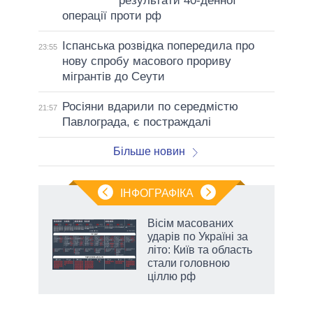
результати 40-денної
операції проти рф
Іспанська розвідка попередила про
23:55
нову спробу масового прориву
мігрантів до Сеути
Росіяни вдарили по середмістю
21:57
Павлограда, є постраждалі
Більше новин
ІНФОГРАФІКА
жет
Вісім масованих
ударів по Україні за
ків
літо: Київ та область
стали головною
ціллю рф