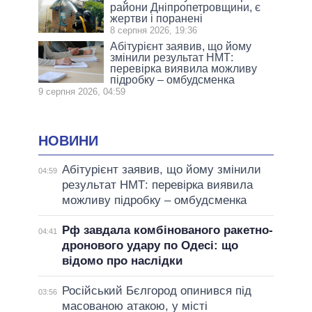
райони Дніпропетровщини, є
жертви і поранені
8 серпня 2026, 19:36
Абітурієнт заявив, що йому
змінили результат НМТ:
перевірка виявила можливу
підробку – омбудсменка
9 серпня 2026, 04:59
НОВИНИ
Абітурієнт заявив, що йому змінили
04:59
результат НМТ: перевірка виявила
можливу підробку – омбудсменка
Рф завдала комбінованого ракетно-
04:41
дронового удару по Одесі: що
відомо про наслідки
Російський Бєлгород опинився під
03:56
масованою атакою, у місті