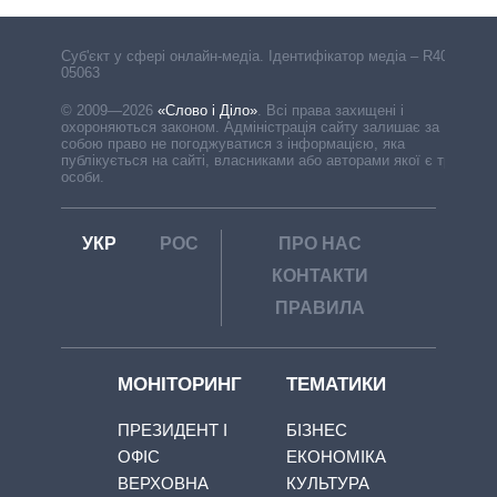
Cуб'єкт у сфері онлайн-медіа. Ідентифікатор медіа – R40-
05063
© 2009—2026
«Слово і Діло»
.
Всі права захищені і
охороняються законом. Адміністрація сайту залишає за
собою право не погоджуватися з інформацією, яка
публікується на сайті, власниками або авторами якої є треті
особи.
УКР
РОС
ПРО НАС
КОНТАКТИ
ПРАВИЛА
МОНІТОРИНГ
ТЕМАТИКИ
ПРЕЗИДЕНТ І
БІЗНЕС
ОФІС
ЕКОНОМІКА
ВЕРХОВНА
КУЛЬТУРА