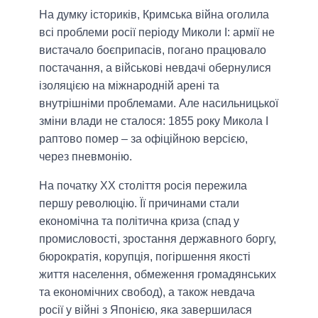
На думку істориків, Кримська війна оголила
всі проблеми росії періоду Миколи I: армії не
вистачало боєприпасів, погано працювало
постачання, а військові невдачі обернулися
ізоляцією на міжнародній арені та
внутрішніми проблемами. Але насильницької
зміни влади не сталося: 1855 року Микола I
раптово помер – за офіційною версією,
через пневмонію.
На початку ХХ століття росія пережила
першу революцію. Її причинами стали
економічна та політична криза (спад у
промисловості, зростання державного боргу,
бюрократія, корупція, погіршення якості
життя населення, обмеження громадянських
та економічних свобод), а також невдача
росії у війні з Японією, яка завершилася