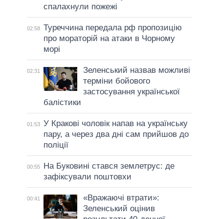
спалахнули пожежі
Туреччина передала рф пропозицію
02:58
про мораторій на атаки в Чорному
морі
Зеленський назвав можливі
02:31
терміни бойового
застосування української
балістики
У Кракові чоловік напав на українську
01:53
пару, а через два дні сам прийшов до
поліції
На Буковині стався землетрус: де
00:55
зафіксували поштовхи
«Вражаючі втрати»:
00:41
Зеленський оцінив