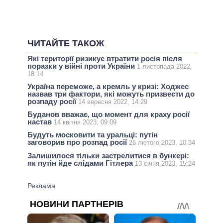
ЧИТАЙТЕ ТАКОЖ
Які території ризикує втратити росія після
поразки у війні проти України
1 листопада 2022,
18:14
Україна переможе, а кремль у кризі: Ходжес
назвав три фактори, які можуть призвести до
розпаду росії
14 вересня 2022, 14:29
Буданов вважає, що момент для краху росії
настав
14 квітня 2023, 09:09
Будуть московити та уральці: путін
заговорив про розпад росії
26 лютого 2023, 10:34
Залишилося тільки застрелитися в бункері:
як путін йде слідами Гітлера
13 січня 2023, 15:24