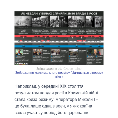
Зміна влади в рф
Слово і діло
Зображення максимального розміру (відкриється в новому
вікні)
Наприклад, у середині XIX століття
результатом невдач росії в Кримській війні
стала криза режиму імператора Миколи I –
це була лише одна з воєн, у яких країна
взяла участь у період його царювання.