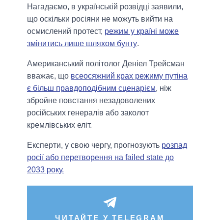
Нагадаємо, в українській розвідці заявили,
що оскільки росіяни не можуть вийти на
осмислений протест,
режим у країні може
змінитись лише шляхом бунту
.
Американський політолог Деніел Трейсман
вважає, що
всеосяжний крах режиму путіна
є більш правдоподібним сценарієм
, ніж
збройне повстання незадоволених
російських генералів або заколот
кремлівських еліт.
Експерти, у свою чергу, прогнозують
розпад
росії або перетворення на failed state до
2033 року.
ЧИТАЙТЕ У TELEGRAM