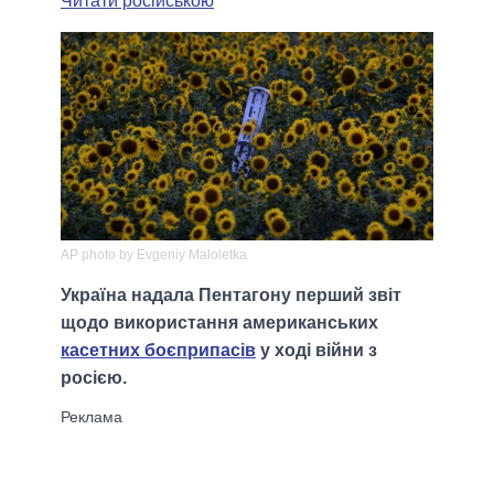
Читати російською
AP photo by Evgeniy Maloletka
Україна надала Пентагону перший звіт
щодо використання американських
касетних боєприпасів
у ході війни з
росією.