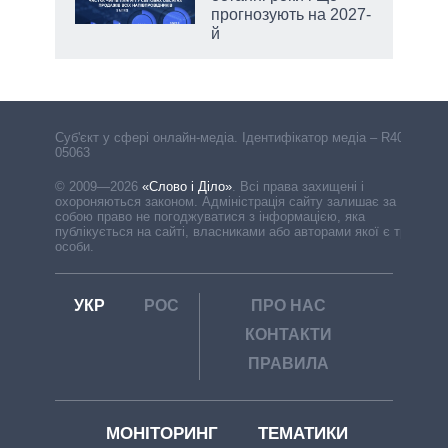
прогнозують на 2027-
й
Cуб'єкт у сфері онлайн-медіа. Ідентифікатор медіа – R40-
05063
© 2009—2026
«Слово і Діло»
.
Всі права захищені і
охороняються законом. Адміністрація сайту залишає за
собою право не погоджуватися з інформацією, яка
публікується на сайті, власниками або авторами якої є треті
особи.
УКР
РОС
ПРО НАС
КОНТАКТИ
ПРАВИЛА
МОНІТОРИНГ
ТЕМАТИКИ