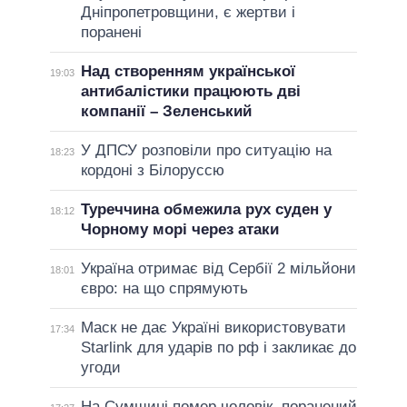
Дніпропетровщини, є жертви і
поранені
Над створенням української
19:03
антибалістики працюють дві
компанії – Зеленський
У ДПСУ розповіли про ситуацію на
18:23
кордоні з Білоруссю
Туреччина обмежила рух суден у
18:12
Чорному морі через атаки
Україна отримає від Сербії 2 мільйони
18:01
євро: на що спрямують
Маск не дає Україні використовувати
17:34
Starlink для ударів по рф і закликає до
угоди
На Сумщині помер чоловік, поранений