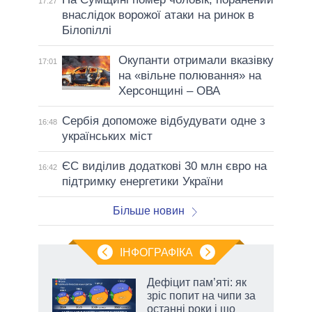
17:27
внаслідок ворожої атаки на ринок в
Білопіллі
Окупанти отримали вказівку
17:01
на «вільне полювання» на
Херсонщині – ОВА
Сербія допоможе відбудувати одне з
16:48
українських міст
ЄС виділив додаткові 30 млн євро на
16:42
підтримку енергетики України
Більше новин
ІНФОГРАФІКА
 5
Дефіцит пам’яті: як
вго
зріс попит на чипи за
останні роки і що