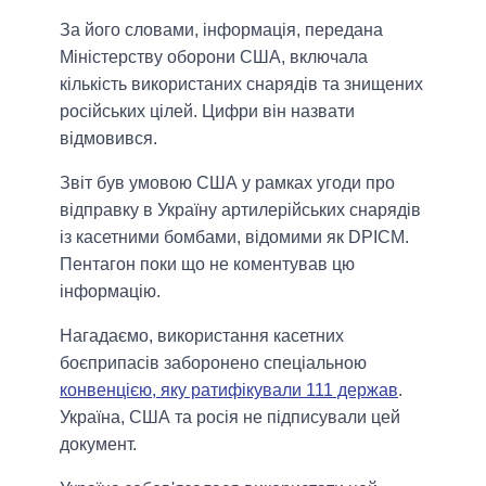
За його словами, інформація, передана
Міністерству оборони США, включала
кількість використаних снарядів та знищених
російських цілей. Цифри він назвати
відмовився.
Звіт був умовою США у рамках угоди про
відправку в Україну артилерійських снарядів
із касетними бомбами, відомими як DPICM.
Пентагон поки що не коментував цю
інформацію.
Нагадаємо, використання касетних
боєприпасів заборонено спеціальною
конвенцією, яку ратифікували 111 держав
.
Україна, США та росія не підписували цей
документ.