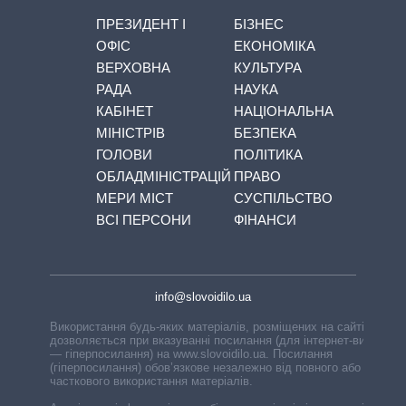
ПРЕЗИДЕНТ І
БІЗНЕС
ОФІС
ЕКОНОМІКА
ВЕРХОВНА
КУЛЬТУРА
РАДА
НАУКА
КАБІНЕТ
НАЦІОНАЛЬНА
МІНІСТРІВ
БЕЗПЕКА
ГОЛОВИ
ПОЛІТИКА
ОБЛАДМІНІСТРАЦІЙ
ПРАВО
МЕРИ МІСТ
СУСПІЛЬСТВО
ВСІ ПЕРСОНИ
ФІНАНСИ
info@slovoidilo.ua
Використання будь-яких матеріалів, розміщених на сайті,
дозволяється при вказуванні посилання (для інтернет-видань
— гіперпосилання) на www.slovoidilo.ua. Посилання
(гіперпосилання) обов’язкове незалежно від повного або
часткового використання матеріалів.