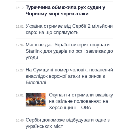
Туреччина обмежила рух суден у
18:12
Чорному морі через атаки
Україна отримає від Сербії 2 мільйони
18:01
євро: на що спрямують
Маск не дає Україні використовувати
17:34
Starlink для ударів по рф і закликає до
угоди
На Сумщині помер чоловік, поранений
17:27
внаслідок ворожої атаки на ринок в
Білопіллі
Окупанти отримали вказівку
17:01
на «вільне полювання» на
Херсонщині – ОВА
Сербія допоможе відбудувати одне з
16:48
українських міст