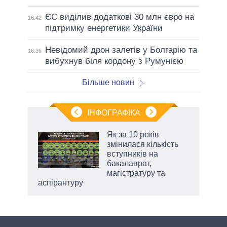
ЄС виділив додаткові 30 млн євро на
16:42
підтримку енергетики України
Невідомий дрон залетів у Болгарію та
16:36
вибухнув біля кордону з Румунією
Більше новин
ІНФОГРАФІКА
 як
Як за 10 років
и за
змінилася кількість
вступників на
2027-
бакалаврат,
магістратуру та
аспірантуру