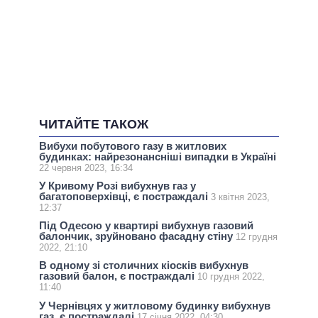
ЧИТАЙТЕ ТАКОЖ
Вибухи побутового газу в житлових
будинках: найрезонансніші випадки в Україні
22 червня 2023, 16:34
У Кривому Розі вибухнув газ у
багатоповерхівці, є постраждалі
3 квітня 2023,
12:37
Під Одесою у квартирі вибухнув газовий
балончик, зруйновано фасадну стіну
12 грудня
2022, 21:10
В одному зі столичних кіосків вибухнув
газовий балон, є постраждалі
10 грудня 2022,
11:40
У Чернівцях у житловому будинку вибухнув
газ, є постраждалі
17 січня 2022, 04:30