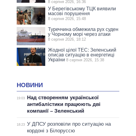
8 серпня 2026, 16:36
У Берегівському ТЦК виявили
масові порушення
8 серпня 2026, 15:48
Туреччина обмежила рух суден
у Чорному морі через атаки
8 серпня 2026, 18:12
Жодної цілої ТЕС: Зеленський
описав ситуацію в енергетиці
України
8 серпня 2026, 15:38
НОВИНИ
Над створенням української
19:03
антибалістики працюють дві
компанії – Зеленський
У ДПСУ розповіли про ситуацію на
18:23
кордоні з Білоруссю