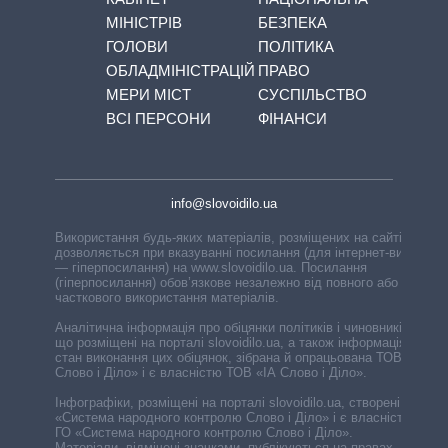
МІНІСТРІВ
БЕЗПЕКА
ГОЛОВИ
ПОЛІТИКА
ОБЛАДМІНІСТРАЦІЙ
ПРАВО
МЕРИ МІСТ
СУСПІЛЬСТВО
ВСІ ПЕРСОНИ
ФІНАНСИ
info@slovoidilo.ua
Використання будь-яких матеріалів, розміщених на сайті,
дозволяється при вказуванні посилання (для інтернет-видань
— гіперпосилання) на www.slovoidilo.ua. Посилання
(гіперпосилання) обов’язкове незалежно від повного або
часткового використання матеріалів.
Аналітична інформація про обіцянки політиків і чиновників,
що розміщені на порталі slovoidilo.ua, а також інформація про
стан виконання цих обіцянок, зібрана й опрацьована ТОВ «ІА
Слово і Діло» і є власністю ТОВ «ІА Слово і Діло».
Інфографіки, розміщені на порталі slovoidilo.ua, створені ГО
«Система народного контролю Слово і Діло» і є власністю
ГО «Система народного контролю Слово і Діло».
Матеріали, відмічені значками, публікуються на правах