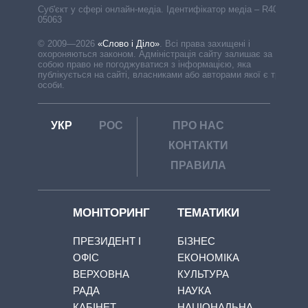
Cуб'єкт у сфері онлайн-медіа. Ідентифікатор медіа – R40-
05063
© 2009—2026
«Слово і Діло»
.
Всі права захищені і
охороняються законом. Адміністрація сайту залишає за
собою право не погоджуватися з інформацією, яка
публікується на сайті, власниками або авторами якої є треті
особи.
УКР
РОС
ПРО НАС
КОНТАКТИ
ПРАВИЛА
МОНІТОРИНГ
ТЕМАТИКИ
ПРЕЗИДЕНТ І
БІЗНЕС
ОФІС
ЕКОНОМІКА
ВЕРХОВНА
КУЛЬТУРА
РАДА
НАУКА
КАБІНЕТ
НАЦІОНАЛЬНА