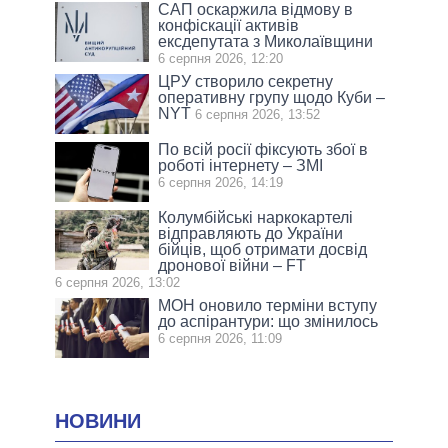
САП оскаржила відмову в
конфіскації активів
ексдепутата з Миколаївщини
6 серпня 2026, 12:20
ЦРУ створило секретну
оперативну групу щодо Куби –
NYT
6 серпня 2026, 13:52
По всій росії фіксують збої в
роботі інтернету – ЗМІ
6 серпня 2026, 14:19
Колумбійські наркокартелі
відправляють до України
бійців, щоб отримати досвід
дронової війни – FT
6 серпня 2026, 13:02
МОН оновило терміни вступу
до аспірантури: що змінилось
6 серпня 2026, 11:09
НОВИНИ