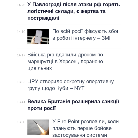
У Павлограді після атаки рф горять
14:26
логістичні склади, є жертва та
постраждалі
По всій росії фіксують збої
14:19
в роботі інтернету – ЗМІ
Війська рф вдарили дроном по
14:17
маршрутці в Херсоні, поранено
цивільних
ЦРУ створило секретну оперативну
13:52
групу щодо Куби – NYT
Велика Британія розширила санкції
13:41
проти росії
У Fire Point розповіли, коли
13:30
планують перше бойове
застосування системи