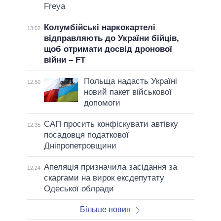
Freya
Колумбійські наркокартелі
13:02
відправляють до України бійців,
щоб отримати досвід дронової
війни – FT
Польща надасть Україні
12:50
новий пакет військової
допомоги
САП просить конфіскувати автівку
12:35
посадовця податкової
Дніпропетровщини
Апеляція призначила засідання за
12:24
скаргами на вирок ексдепутату
Одеської облради
Більше новин