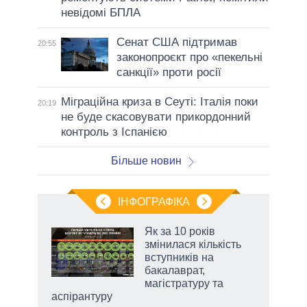
невідомі БПЛА
Сенат США підтримав
20:55
законопроєкт про «пекельні
санкції» проти росії
Міграційна криза в Сеуті: Італія поки
20:19
не буде скасовувати прикордонний
контроль з Іспанією
Більше новин
ІНФОГРАФІКА
жет
Як за 10 років
змінилася кількість
ків
вступників на
бакалаврат,
магістратуру та
аспірантуру