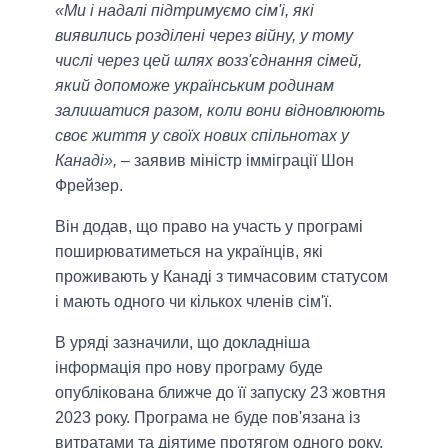
«Ми і надалі підтримуємо сім'і, які
виявились розділені через війну, у тому
числі через цей шлях возз'єднання сімей,
який допоможе українським родинам
залишатися разом, коли вони відновлюють
своє життя у своїх нових спільнотах у
Канаді»,
– заявив міністр імміграції Шон
Фрейзер.
Він додав, що право на участь у програмі
поширюватиметься на українців, які
проживають у Канаді з тимчасовим статусом
і мають одного чи кількох членів сім'ї.
В уряді зазначили, що докладніша
інформація про нову програму буде
опублікована ближче до її запуску 23 жовтня
2023 року. Програма не буде пов'язана із
витратами та діятиме протягом одного року.