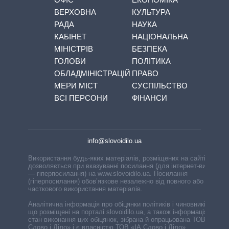
ВЕРХОВНА
КУЛЬТУРА
РАДА
НАУКА
КАБІНЕТ
НАЦІОНАЛЬНА
МІНІСТРІВ
БЕЗПЕКА
ГОЛОВИ
ПОЛІТИКА
ОБЛАДМІНІСТРАЦІЙ
ПРАВО
МЕРИ МІСТ
СУСПІЛЬСТВО
ВСІ ПЕРСОНИ
ФІНАНСИ
info@slovoidilo.ua
Використання будь-яких матеріалів, розміщених на сайті,
дозволяється при вказуванні посилання (для інтернет-видань
— гіперпосилання) на www.slovoidilo.ua. Посилання
(гіперпосилання) обов’язкове незалежно від повного або
часткового використання матеріалів.
Аналітична інформація про обіцянки політиків і чиновників,
що розміщені на порталі slovoidilo.ua, а також інформація про
стан виконання цих обіцянок, зібрана й опрацьована ТОВ «ІА
Слово і Діло» і є власністю ТОВ «ІА Слово і Діло».