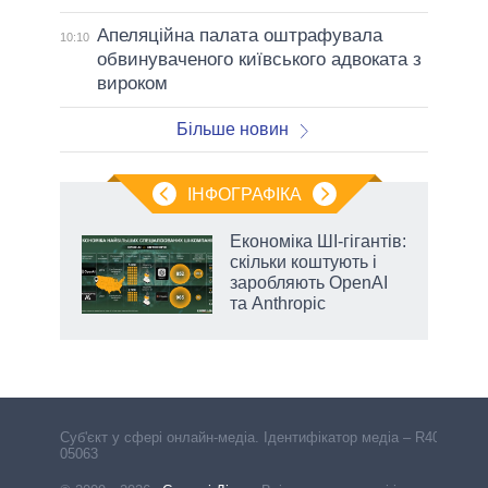
Апеляційна палата оштрафувала
10:10
обвинуваченого київського адвоката з
вироком
Більше новин
ІНФОГРАФІКА
и на
Економіка ШІ-гігантів:
скільки коштують і
а
заробляють OpenAI
та Anthropic
аспі
Cуб'єкт у сфері онлайн-медіа. Ідентифікатор медіа – R40-
05063