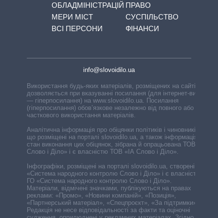
ОБЛАДМІНІСТРАЦІЙ
ПРАВО
МЕРИ МІСТ
СУСПІЛЬСТВО
ВСІ ПЕРСОНИ
ФІНАНСИ
info@slovoidilo.ua
Використання будь-яких матеріалів, розміщених на сайті,
дозволяється при вказуванні посилання (для інтернет-видань
— гіперпосилання) на www.slovoidilo.ua. Посилання
(гіперпосилання) обов’язкове незалежно від повного або
часткового використання матеріалів.
Аналітична інформація про обіцянки політиків і чиновників,
що розміщені на порталі slovoidilo.ua, а також інформація про
стан виконання цих обіцянок, зібрана й опрацьована ТОВ «ІА
Слово і Діло» і є власністю ТОВ «ІА Слово і Діло».
Інфографіки, розміщені на порталі slovoidilo.ua, створені ГО
«Система народного контролю Слово і Діло» і є власністю
ГО «Система народного контролю Слово і Діло».
Матеріали, відмічені значками, публікуються на правах
реклами: «Промо», «Новини компаній», «Позиція»,
«Партнерський матеріал», «Спецпроєкт», «За підтримки».
Редакція не несе відповідальності за факти та оціночні
судження, оприлюднені у рекламних матеріалах. Згідно з