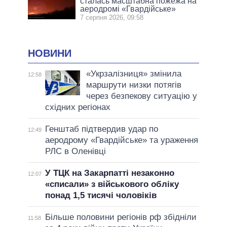
сталась масштабна пожежа на
аеродромі «Гвардійське»
7 серпня 2026, 09:58
НОВИНИ
«Укрзалізниця» змінила
12:58
маршрути низки потягів
через безпекову ситуацію у
східних регіонах
Генштаб підтвердив удар по
12:49
аеродрому «Гвардійське» та ураження
РЛС в Оленівці
У ТЦК на Закарпатті незаконно
12:07
«списали» з військового обліку
понад 1,5 тисячі чоловіків
Більше половини регіонів рф збідніли
11:58