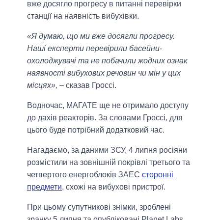
вже досягло прогресу в питанні перевірки
станції на наявність вибухівки.
«Я думаю, що ми вже досягли прогресу.
Наші експерти перевірили басейни-
охолоджувачі та не побачили жодних ознак
наявності вибухових речовин чи мін у цих
місцях»,
– сказав Гроссі.
Водночас, МАГАТЕ ще не отримало доступу
до дахів реакторів. За словами Гроссі, для
цього буде потрібний додатковий час.
Нагадаємо, за даними ЗСУ, 4 липня росіяни
розмістили на зовнішній покрівлі третього та
четвертого енергоблоків ЗАЕС
сторонні
предмети
, схожі на вибухові пристрої.
При цьому супутникові знімки, зроблені
зранку 5 липня та опубліковані Planet Labs,