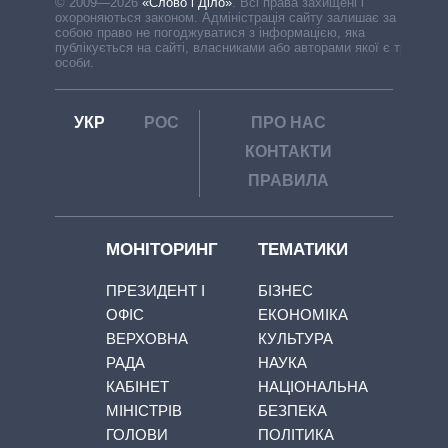
© 2009—2026
«Слово і Діло»
.
Всі права захищені і
охороняються законом. Адміністрація сайту залишає за
собою право не погоджуватися з інформацією, яка
публікується на сайті, власниками або авторами якої є треті
особи.
УКР
РОС
ПРО НАС
КОНТАКТИ
ПРАВИЛА
МОНІТОРИНГ
ТЕМАТИКИ
ПРЕЗИДЕНТ І
БІЗНЕС
ОФІС
ЕКОНОМІКА
ВЕРХОВНА
КУЛЬТУРА
РАДА
НАУКА
КАБІНЕТ
НАЦІОНАЛЬНА
МІНІСТРІВ
БЕЗПЕКА
ГОЛОВИ
ПОЛІТИКА