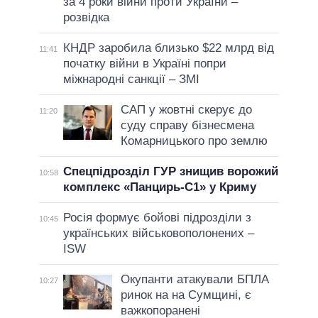
за 4 роки війни проти України –
розвідка
КНДР заробила близько $22 млрд від
11:41
початку війни в Україні попри
міжнародні санкції – ЗМІ
САП у жовтні скерує до
11:20
суду справу бізнесмена
Комарницького про землю
Спецпідрозділ ГУР знищив ворожий
10:58
комплекс «Панцирь-С1» у Криму
Росія формує бойові підрозділи з
10:45
українських військовополонених –
ISW
Окупанти атакували БПЛА
10:27
ринок на на Сумщині, є
важкопоранені