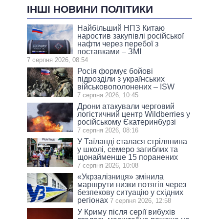
ІНШІ НОВИНИ ПОЛІТИКИ
Найбільший НПЗ Китаю
наростив закупівлі російської
нафти через перебої з
поставками – ЗМІ
7 серпня 2026, 08:54
Росія формує бойові
підрозділи з українських
військовополонених – ISW
7 серпня 2026, 10:45
Дрони атакували черговий
логістичний центр Wildberries у
російському Єкатеринбурзі
7 серпня 2026, 08:16
У Таїланді сталася стрілянина
у школі, семеро загиблих та
щонайменше 15 поранених
7 серпня 2026, 10:08
«Укрзалізниця» змінила
маршрути низки потягів через
безпекову ситуацію у східних
регіонах
7 серпня 2026, 12:58
У Криму після серії вибухів