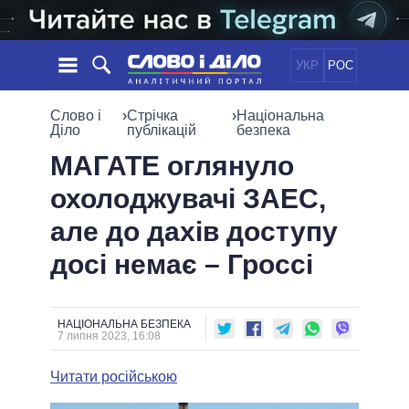
УКР
РОС
НОВИНИ
Слово і
›
Стрічка
›
Національна
Діло
публікацій
безпека
ОБIЦЯНКИ
СТРІЧКА
ПОЛІТИКА
МАГАТЕ оглянуло
ПОДІЇ
ЕКОНОМІКА
охолоджувачі ЗАЕС,
ПОЛIТИКИ
СТАТТІ
СУСПІЛЬСТВО
але до дахів доступу
ІНФОГРАФІКА
ДУМКИ
СВІТ
УСІ ПОЛІТИКИ
досі немає – Гроссі
ОГЛЯДИ
ПРЕЗИДЕНТ І ОФІС
ВІДЕО
ДАЙДЖЕСТИ
ВЕРХОВНА РАДА
ПІДТРИМАТИ
КАБІНЕТ МІНІСТРІВ
НАЦІОНАЛЬНА БЕЗПЕКА
7 липня 2023, 16:08
ГОЛОВИ ОБЛАДМІНІСТРАЦІЙ
ПОРІВНЯННЯ ПОЛІТИКІВ
МЕРИ МІСТ
Читати російською
ВСІ ПЕРСОНИ