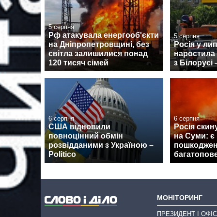
5 серпня
Рф атакувала енергооб'єкти
5 серпня
на Дніпропетровщині, без
Росія у ли
світла залишилися понад
наростила
120 тисяч сімей
з Білорусі 
6 серпня
6 серпня
США відновили
Росія скин
повноцінний обмін
на Суми: є
розвідданими з Україною –
пошкоджен
Politico
багатопов
МОНІТОРИНГ
ПРЕЗИДЕНТ І ОФІС