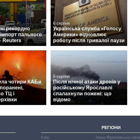
6 серпня
пні рекордно
Українська служба «Голосу
 імпорт пального
Америки» відновлює
– Reuters
роботу після тривалої паузи
6 серпня
ула чотири КАБи
Після нічної атаки дронів у
 поранені,
російському Ярославлі
о ТЦ і
спалахнули пожежі: що
ерхівки
відомо
РЕГІОНИ
Київ
Івано-Франківська обл