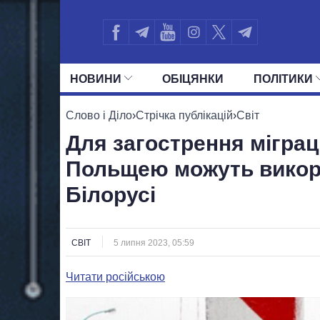
НОВИНИ
ОБIЦЯНКИ
ПОЛIТИКИ
УСІ ПОЛІТИКИ
ПРЕЗИДЕНТ І ОФ
Слово і Діло
›
Стрічка публікацій
›
Світ
Для загострення міграці
Польщею можуть викори
Білорусі
СВІТ
5 липня 2023, 05:59
Читати російською