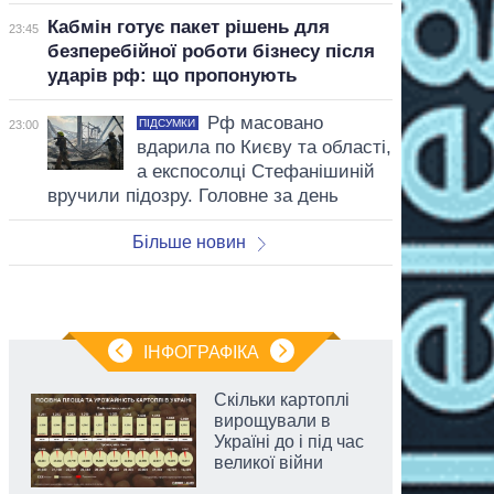
Кабмін готує пакет рішень для
23:45
безперебійної роботи бізнесу після
ударів рф: що пропонують
Рф масовано
ПІДСУМКИ
23:00
вдарила по Києву та області,
а експосолці Стефанішиній
вручили підозру. Головне за день
Більше новин
ІНФОГРАФІКА
Скільки картоплі
вирощували в
Україні до і під час
великої війни