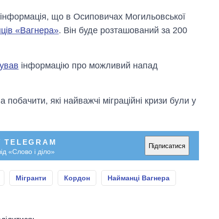
 інформація, що в Осиповичах Могильовської
нців «Вагнера»
. Він буде розташований за 200
ував
інформацію про можливий напад
 побачити, які найважчі міграційні кризи були у
У TELEGRAM
Підписатися
ід «Слово і діло»
Мігранти
Кордон
Найманці Вагнера