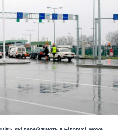
ців», які перебувають в Білорусі, може