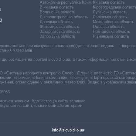
Автономна республіка Крим
Київська область
Вінницька область
Кіровоградська област
В
Волинська область
Луганська область
Дніпропетровська область
Львівська область
Й
Донецька область
Миколаївська область
Житомирська область
Одеська область
Закарпатська область
Полтавська область
Запорізька область
Рівненська область
 дозволяється при вказуванні посилання (для інтернет-видань — гіперпоси
стання матеріалів.
, що розміщені на порталі slovoidilo.ua, а також інформація про стан вик
і ГО «Система народного контролю Слово і Діло» і є власністю ГО «Систе
еклами: «Промо», «Новини компаній», «Позиція», «Партнерський матеріал
судження, оприлюднені у рекламних матеріалах. Згідно з українським зак
-05063
няються законом. Адміністрація сайту залишає
ікується на сайті, власниками або авторами
info@slovoidilo.ua