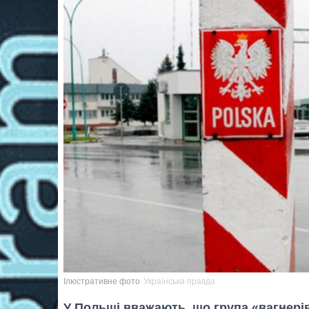
Ілюстративне фото
Українська правда
У Польщі вважають, що група «вагнерів