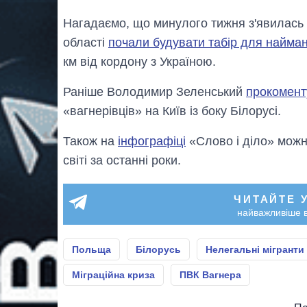
Нагадаємо, що минулого тижня з'явилась
області
почали будувати табір для найма
км від кордону з Україною.
Раніше Володимир Зеленський
прокомент
«вагнерівців» на Київ із боку Білорусі.
Також на
інфографіці
«Слово і діло» можна
світі за останні роки.
ЧИТАЙТЕ 
найважливіше в
Польща
Білорусь
Нелегальні мігранти
Міграційна криза
ПВК Вагнера