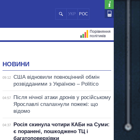
УКР
РОС
Порівняння
політиків
ЦІЙ
МЕРИ МІСТ
ВСІ ПЕРСОНИ
НОВИНИ
США відновили повноцінний обмін
09:12
розвідданими з Україною – Politico
Після нічної атаки дронів у російському
04:57
Ярославлі спалахнули пожежі: що
відомо
Росія скинула чотири КАБи на Суми:
04:37
є поранені, пошкоджено ТЦ і
багатоповерхівки