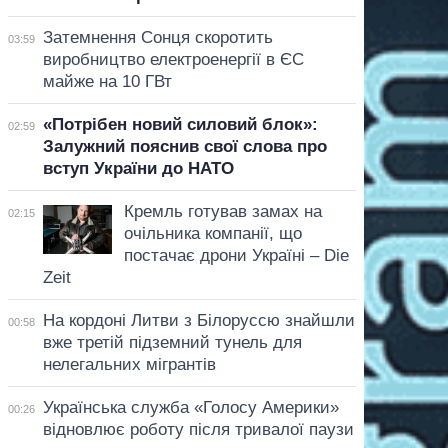
Затемнення Сонця скоротить
03:59
виробництво електроенергії в ЄС
майже на 10 ГВт
«Потрібен новий силовий блок»:
02:59
Залужний пояснив свої слова про
вступ України до НАТО
Кремль готував замах на
02:15
очільника компанії, що
постачає дрони Україні – Die
Zeit
На кордоні Литви з Білоруссю знайшли
00:58
вже третій підземний тунель для
нелегальних мігрантів
Українська служба «Голосу Америки»
00:26
відновлює роботу після тривалої паузи