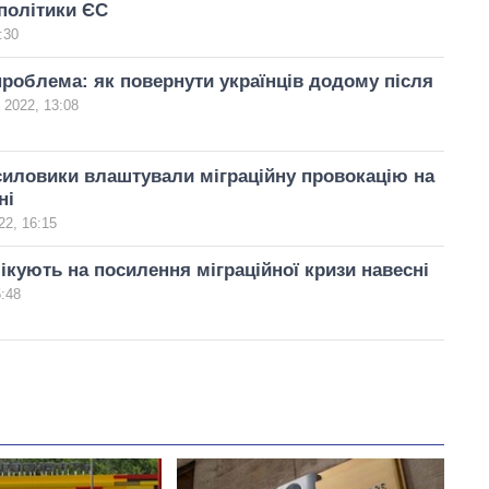
 політики ЄС
:30
проблема: як повернути українців додому після
 2022, 13:08
силовики влаштували міграційну провокацію на
ні
22, 16:15
ікують на посилення міграційної кризи навесні
5:48