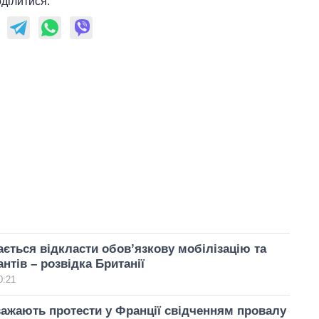
ділитися:
ається відкласти обовʼязкову мобілізацію та
нтів – розвідка Британії
0:21
ажають протести у Франції свідченням провалу