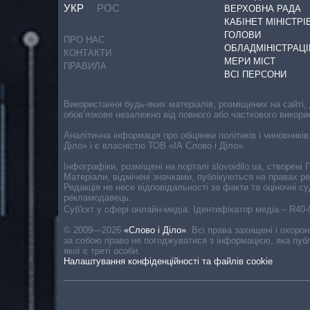
УКР
РОС
ВЕРХОВНА РАДА
КАБІНЕТ МІНІСТРІ
ГОЛОВИ
ПРО НАС
ОБЛАДМІНІСТРАЦІ
КОНТАКТИ
МЕРИ МІСТ
ПРАВИЛА
ВСІ ПЕРСОНИ
Використання будь-яких матеріалів, розміщених на сайті,
обов’язкове незалежно від повного або часткового викори
Аналітична інформація про обіцянки політиків і чиновників
Діло» і є власністю ТОВ «ІА Слово і Діло».
Інфографіки, розміщені на порталі slovoidilo.ua, створен
Матеріали, відмічені значками, публікуються на правах р
Редакція не несе відповідальності за факти та оціночні 
рекламодавець.
Cуб'єкт у сфері онлайн-медіа. Ідентифікатор медіа – R40
© 2009—2026
«Слово і Діло»
.
Всі права захищені і охоро
за собою право не погоджуватися з інформацією, яка публ
якої є треті особи.
Налаштування конфіденційності та файлів cookie