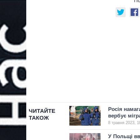
По
Росія намаг
ЧИТАЙТЕ
вербує мігра
ТАКОЖ
8 травня 2023, 1
У Польщі вв