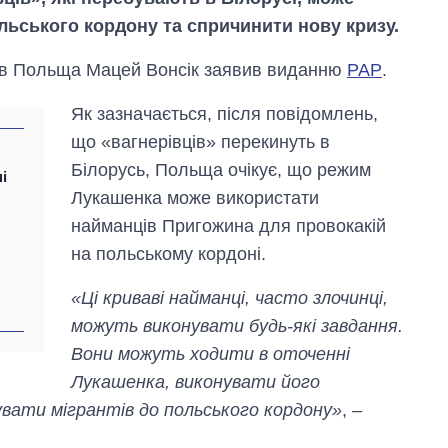
льського кордону та спричинити нову кризу.
прав Польща Мацей Вонсік заявив виданню
PAP
.
Як зазначається, після повідомлень,
що «вагнерівців» перекинуть в
Білорусь, Польща очікує, що режим
ні
Лукашенка може використати
найманців Пригожина для провокакій
на польському кордоні.
«Ці криваві найманці, часто злочинці,
можуть виконувати будь-які завдання.
Вони можуть ходити в оточенні
Як зросли тарифи
Лукашенка, виконувати його
на холодну воду у
містах України на
вати мігрантів до польського кордону»
, –
початок серпня