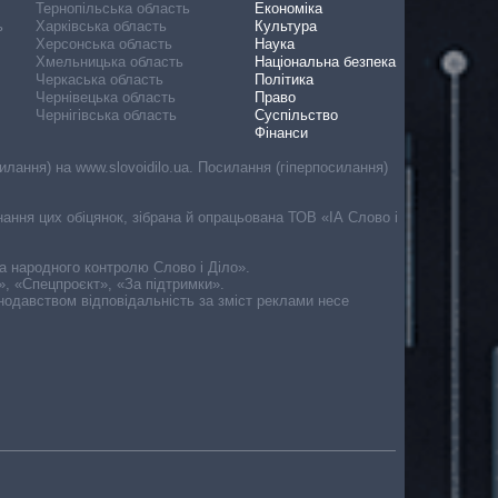
Тернопільська область
Економіка
ь
Харківська область
Культура
Херсонська область
Наука
Хмельницька область
Національна безпека
Черкаська область
Політика
Чернівецька область
Право
Чернігівська область
Суспільство
Фінанси
лання) на www.slovoidilo.ua. Посилання (гіперпосилання)
онання цих обіцянок, зібрана й опрацьована ТОВ «ІА Слово і
ма народного контролю Слово і Діло».
», «Спецпроєкт», «За підтримки».
онодавством відповідальність за зміст реклами несе