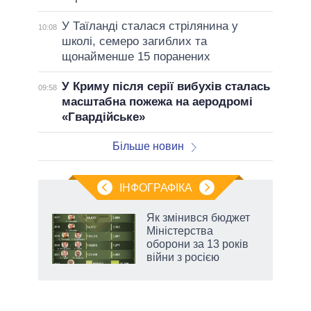
У Таїланді сталася стрілянина у
10:08
школі, семеро загиблих та
щонайменше 15 поранених
У Криму після серії вибухів сталась
09:58
масштабна пожежа на аеродромі
«Гвардійське»
Більше новин
ІНФОГРАФІКА
и на
Як змінився бюджет
Міністерства
а
оборони за 13 років
війни з росією