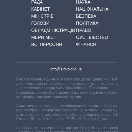
РАДА
НАУКА
КАБІНЕТ
НАЦІОНАЛЬНА
МІНІСТРІВ
БЕЗПЕКА
ГОЛОВИ
ПОЛІТИКА
ОБЛАДМІНІСТРАЦІЙ
ПРАВО
МЕРИ МІСТ
СУСПІЛЬСТВО
ВСІ ПЕРСОНИ
ФІНАНСИ
info@slovoidilo.ua
Використання будь-яких матеріалів, розміщених на сайті,
дозволяється при вказуванні посилання (для інтернет-видань
— гіперпосилання) на www.slovoidilo.ua. Посилання
(гіперпосилання) обов’язкове незалежно від повного або
часткового використання матеріалів.
Аналітична інформація про обіцянки політиків і чиновників,
що розміщені на порталі slovoidilo.ua, а також інформація про
стан виконання цих обіцянок, зібрана й опрацьована ТОВ «ІА
Слово і Діло» і є власністю ТОВ «ІА Слово і Діло».
Інфографіки, розміщені на порталі slovoidilo.ua, створені ГО