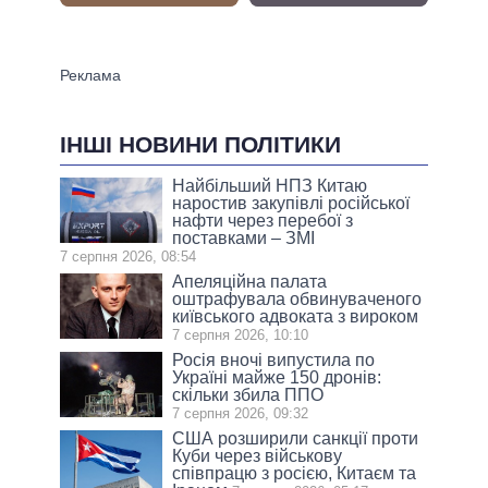
ІНШІ НОВИНИ ПОЛІТИКИ
Найбільший НПЗ Китаю
наростив закупівлі російської
нафти через перебої з
поставками – ЗМІ
7 серпня 2026, 08:54
Апеляційна палата
оштрафувала обвинуваченого
київського адвоката з вироком
7 серпня 2026, 10:10
Росія вночі випустила по
Україні майже 150 дронів:
скільки збила ППО
7 серпня 2026, 09:32
США розширили санкції проти
Куби через військову
співпрацю з росією, Китаєм та