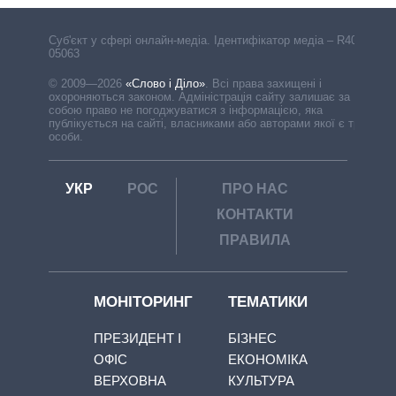
Cуб'єкт у сфері онлайн-медіа. Ідентифікатор медіа – R40-
05063
© 2009—2026
«Слово і Діло»
.
Всі права захищені і
охороняються законом. Адміністрація сайту залишає за
собою право не погоджуватися з інформацією, яка
публікується на сайті, власниками або авторами якої є треті
особи.
УКР
РОС
ПРО НАС
КОНТАКТИ
ПРАВИЛА
МОНІТОРИНГ
ТЕМАТИКИ
ПРЕЗИДЕНТ І
БІЗНЕС
ОФІС
ЕКОНОМІКА
ВЕРХОВНА
КУЛЬТУРА