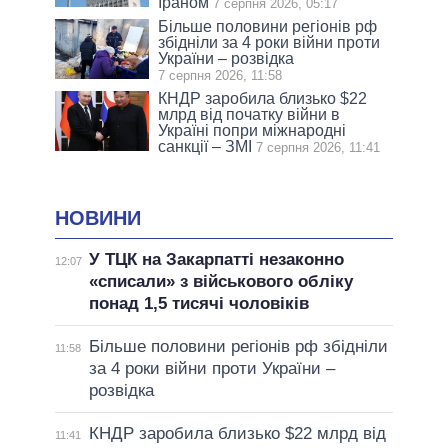
Іраном
7 серпня 2026, 05:17
Більше половини регіонів рф
збідніли за 4 роки війни проти
України – розвідка
7 серпня 2026, 11:58
КНДР заробила близько $22
млрд від початку війни в
Україні попри міжнародні
санкції – ЗМІ
7 серпня 2026, 11:41
НОВИНИ
У ТЦК на Закарпатті незаконно
12:07
«списали» з військового обліку
понад 1,5 тисячі чоловіків
Більше половини регіонів рф збідніли
11:58
за 4 роки війни проти України –
розвідка
КНДР заробила близько $22 млрд від
11:41