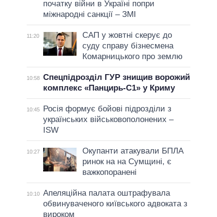
початку війни в Україні попри
міжнародні санкції – ЗМІ
САП у жовтні скерує до
11:20
суду справу бізнесмена
Комарницького про землю
Спецпідрозділ ГУР знищив ворожий
10:58
комплекс «Панцирь-С1» у Криму
Росія формує бойові підрозділи з
10:45
українських військовополонених –
ISW
Окупанти атакували БПЛА
10:27
ринок на на Сумщині, є
важкопоранені
Апеляційна палата оштрафувала
10:10
обвинуваченого київського адвоката з
вироком