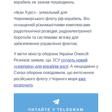
корабель не зазнав пошкоджень.
«Іван Хурс» - унікальний для
Чорноморського флоту рф корабель. Він
оснащений різноманітними комплексами
радіотехнічної розвідки, радіоелектронної
боротьби та системами зв'язку для
забезпечення управління флотом.
У квітні міністр оборони України Олексій
Резніков заявив, що ЗСУ
готують новий
«сюрприз» для кораблів росії
. А нещодавно у
Силах оборони повідомили, що витіснення
російського флоту з Чорного моря
вже
розпочато
.
ЧИТАЙТЕ У TELEGRAM