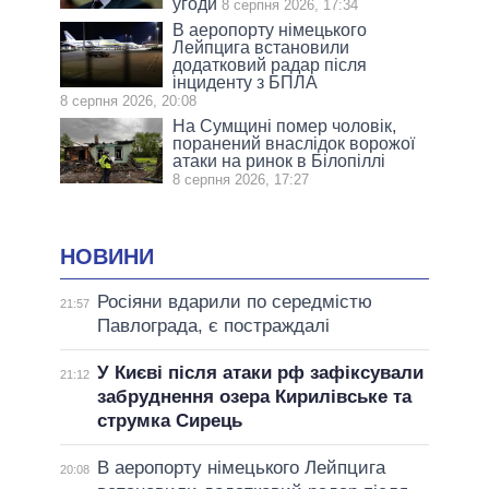
угоди
8 серпня 2026, 17:34
В аеропорту німецького
Лейпцига встановили
додатковий радар після
інциденту з БПЛА
8 серпня 2026, 20:08
На Сумщині помер чоловік,
поранений внаслідок ворожої
атаки на ринок в Білопіллі
8 серпня 2026, 17:27
НОВИНИ
Росіяни вдарили по середмістю
21:57
Павлограда, є постраждалі
У Києві після атаки рф зафіксували
21:12
забруднення озера Кирилівське та
струмка Сирець
В аеропорту німецького Лейпцига
20:08