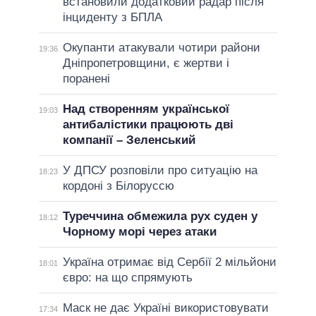
встановили додатковий радар після
інциденту з БПЛА
Окупанти атакували чотири райони
19:36
Дніпропетровщини, є жертви і
поранені
Над створенням української
19:03
антибалістики працюють дві
компанії – Зеленський
У ДПСУ розповіли про ситуацію на
18:23
кордоні з Білоруссю
Туреччина обмежила рух суден у
18:12
Чорному морі через атаки
Україна отримає від Сербії 2 мільйони
18:01
євро: на що спрямують
Маск не дає Україні використовувати
17:34