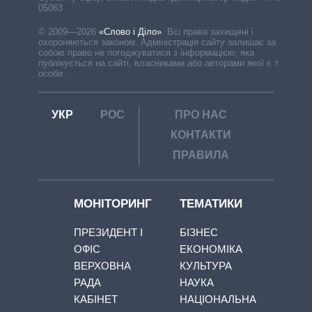
05063
© 2009—2026
«Слово і Діло»
.
Всі права захищені і
охороняються законом. Адміністрація сайту залишає за
собою право не погоджуватися з інформацією, яка
публікується на сайті, власниками або авторами якої є треті
особи.
УКР
РОС
ПРО НАС
КОНТАКТИ
ПРАВИЛА
МОНІТОРИНГ
ТЕМАТИКИ
ПРЕЗИДЕНТ І
БІЗНЕС
ОФІС
ЕКОНОМІКА
ВЕРХОВНА
КУЛЬТУРА
РАДА
НАУКА
КАБІНЕТ
НАЦІОНАЛЬНА