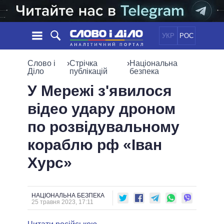
УКР
РОС
НОВИНИ
Слово і
›
Стрічка
›
Національна
Діло
публікацій
безпека
ОБIЦЯНКИ
СТРІЧКА
ПОЛІТИКА
У Мережі з'явилося
ПОДІЇ
ЕКОНОМІКА
відео удару дроном
ПОЛIТИКИ
СТАТТІ
СУСПІЛЬСТВО
по розвідувальному
ІНФОГРАФІКА
ДУМКИ
СВІТ
УСІ ПОЛІТИКИ
кораблю рф «Іван
ОГЛЯДИ
ПРЕЗИДЕНТ І ОФІС
ВІДЕО
Хурс»
ДАЙДЖЕСТИ
ВЕРХОВНА РАДА
ПІДТРИМАТИ
КАБІНЕТ МІНІСТРІВ
ГОЛОВИ ОБЛАДМІНІСТРАЦІЙ
ПОРІВНЯННЯ ПОЛІТИКІВ
НАЦІОНАЛЬНА БЕЗПЕКА
МЕРИ МІСТ
25 травня 2023, 17:11
ВСІ ПЕРСОНИ