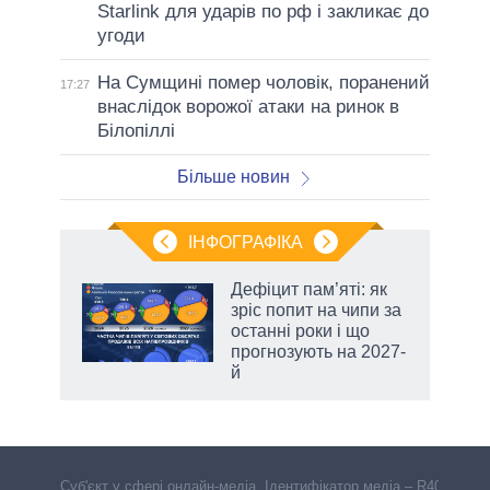
Starlink для ударів по рф і закликає до
угоди
На Сумщині помер чоловік, поранений
17:27
внаслідок ворожої атаки на ринок в
Білопіллі
Більше новин
ІНФОГРАФІКА
Дефіцит пам’яті: як
 за
зріс попит на чипи за
асть
останні роки і що
прогнозують на 2027-
й
Cуб'єкт у сфері онлайн-медіа. Ідентифікатор медіа – R40-