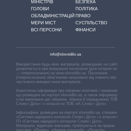
МІНІСТРІВ
БЕЗПЕКА
ГОЛОВИ
ПОЛІТИКА
ОБЛАДМІНІСТРАЦІЙ
ПРАВО
МЕРИ МІСТ
СУСПІЛЬСТВО
ВСІ ПЕРСОНИ
ФІНАНСИ
info@slovoidilo.ua
Використання будь-яких матеріалів, розміщених на сайті,
дозволяється при вказуванні посилання (для інтернет-видань
— гіперпосилання) на www.slovoidilo.ua. Посилання
(гіперпосилання) обов’язкове незалежно від повного або
часткового використання матеріалів.
Аналітична інформація про обіцянки політиків і чиновників,
що розміщені на порталі slovoidilo.ua, а також інформація про
стан виконання цих обіцянок, зібрана й опрацьована ТОВ «ІА
Слово і Діло» і є власністю ТОВ «ІА Слово і Діло».
Інфографіки, розміщені на порталі slovoidilo.ua, створені ГО
«Система народного контролю Слово і Діло» і є власністю
ГО «Система народного контролю Слово і Діло».
Матеріали, відмічені значками, публікуються на правах
реклами: «Промо», «Новини компаній», «Позиція»,