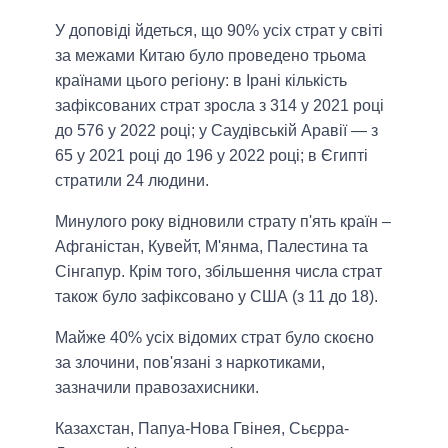
У доповіді йдеться, що 90% усіх страт у світі
за межами Китаю було проведено трьома
країнами цього регіону: в Ірані кількість
зафіксованих страт зросла з 314 у 2021 році
до 576 у 2022 році; у Саудівській Аравії — з
65 у 2021 році до 196 у 2022 році; в Єгипті
стратили 24 людини.
Минулого року відновили страту п'ять країн –
Афганістан, Кувейт, М'янма, Палестина та
Сінгапур. Крім того, збільшення числа страт
також було зафіксовано у США (з 11 до 18).
Майже 40% усіх відомих страт було скоєно
за злочини, пов'язані з наркотиками,
зазначили правозахисники.
Казахстан, Папуа-Нова Гвінея, Сьєрра-