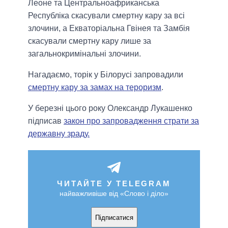
Леоне та Центральноафриканська
Республіка скасували смертну кару за всі
злочини, а Екваторіальна Гвінея та Замбія
скасували смертну кару лише за
загальнокримінальні злочини.
Нагадаємо, торік у Білорусі запровадили
смертну кару за замах на тероризм
.
У березні цього року Олександр Лукашенко
підписав
закон про запровадження страти за
державну зраду.
ЧИТАЙТЕ У TELEGRAM
найважливіше від «Слово і діло»
Підписатися