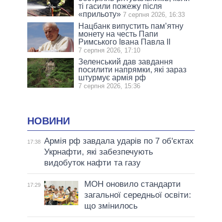
ті гасили пожежу після
«прильоту»
7 серпня 2026, 16:33
Нацбанк випустить пам’ятну
монету на честь Папи
Римського Івана Павла II
7 серпня 2026, 17:10
Зеленський дав завдання
посилити напрямки, які зараз
штурмує армія рф
7 серпня 2026, 15:36
НОВИНИ
Армія рф завдала ударів по 7 об'єктах
17:38
Укрнафти, які забезпечують
видобуток нафти та газу
МОН оновило стандарти
17:29
загальної середньої освіти:
що змінилось