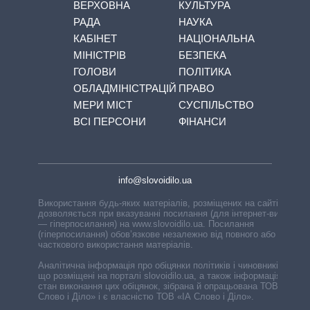
ВЕРХОВНА
КУЛЬТУРА
РАДА
НАУКА
КАБІНЕТ
НАЦІОНАЛЬНА
МІНІСТРІВ
БЕЗПЕКА
ГОЛОВИ
ПОЛІТИКА
ОБЛАДМІНІСТРАЦІЙ
ПРАВО
МЕРИ МІСТ
СУСПІЛЬСТВО
ВСІ ПЕРСОНИ
ФІНАНСИ
info@slovoidilo.ua
Використання будь-яких матеріалів, розміщених на сайті,
дозволяється при вказуванні посилання (для інтернет-видань
— гіперпосилання) на www.slovoidilo.ua. Посилання
(гіперпосилання) обов’язкове незалежно від повного або
часткового використання матеріалів.
Аналітична інформація про обіцянки політиків і чиновників,
що розміщені на порталі slovoidilo.ua, а також інформація про
стан виконання цих обіцянок, зібрана й опрацьована ТОВ «ІА
Слово і Діло» і є власністю ТОВ «ІА Слово і Діло».