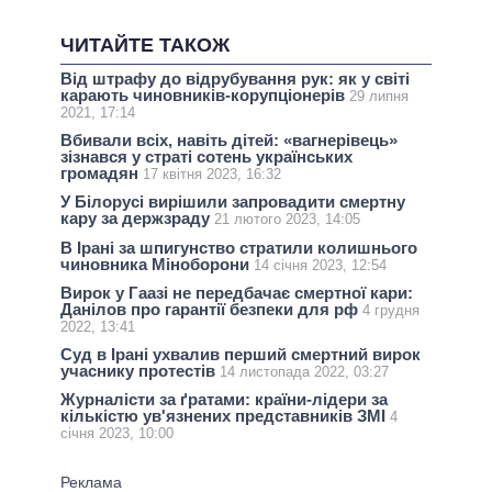
ЧИТАЙТЕ ТАКОЖ
Від штрафу до відрубування рук: як у світі
карають чиновників-корупціонерів
29 липня
2021, 17:14
Вбивали всіх, навіть дітей: «вагнерівець»
зізнався у страті сотень українських
громадян
17 квітня 2023, 16:32
У Білорусі вирішили запровадити смертну
кару за держзраду
21 лютого 2023, 14:05
В Ірані за шпигунство стратили колишнього
чиновника Міноборони
14 січня 2023, 12:54
Вирок у Гаазі не передбачає смертної кари:
Данілов про гарантії безпеки для рф
4 грудня
2022, 13:41
Суд в Ірані ухвалив перший смертний вирок
учаснику протестів
14 листопада 2022, 03:27
Журналісти за ґратами: країни-лідери за
кількістю ув'язнених представників ЗМІ
4
січня 2023, 10:00