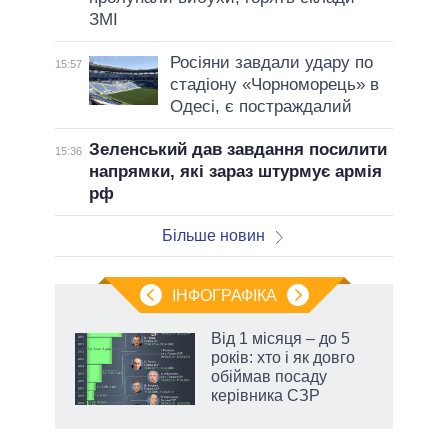
ЗМІ
Росіяни завдали удару по
15:57
стадіону «Чорноморець» в
Одесі, є постраждалий
Зеленський дав завдання посилити
15:36
напрямки, які зараз штурмує армія
рф
Більше новин
ІНФОГРАФІКА
Від 1 місяця – до 5
ть
років: хто і як довго
обіймав посаду
керівника СЗР