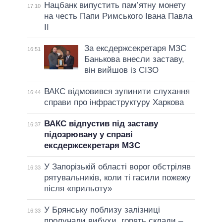
Нацбанк випустить пам’ятну монету
17:10
на честь Папи Римського Івана Павла
II
За ексдержсекретаря МЗС
16:51
Банькова внесли заставу,
він вийшов із СІЗО
ВАКС відмовився зупинити слухання
16:44
справи про інфраструктуру Харкова
ВАКС відпустив під заставу
16:37
підозрювану у справі
ексдержсекретаря МЗС
У Запорізькій області ворог обстріляв
16:33
рятувальників, коли ті гасили пожежу
після «прильоту»
У Брянську поблизу залізниці
16:33
пролунали вибухи, горять склади –