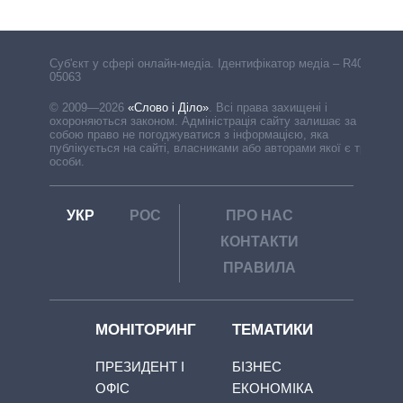
Cуб'єкт у сфері онлайн-медіа. Ідентифікатор медіа – R40-
05063
© 2009—2026
«Слово і Діло»
.
Всі права захищені і
охороняються законом. Адміністрація сайту залишає за
собою право не погоджуватися з інформацією, яка
публікується на сайті, власниками або авторами якої є треті
особи.
УКР
РОС
ПРО НАС
КОНТАКТИ
ПРАВИЛА
МОНІТОРИНГ
ТЕМАТИКИ
ПРЕЗИДЕНТ І
БІЗНЕС
ОФІС
ЕКОНОМІКА