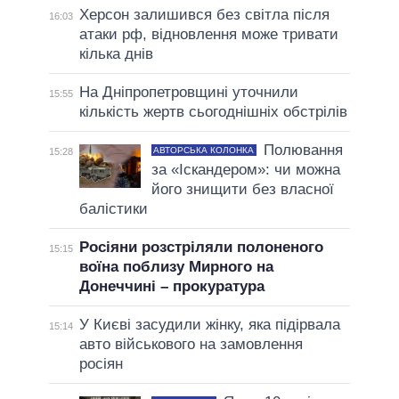
Херсон залишився без світла після
16:03
атаки рф, відновлення може тривати
кілька днів
На Дніпропетровщині уточнили
15:55
кількість жертв сьогоднішніх обстрілів
Полювання
АВТОРСЬКА КОЛОНКА
15:28
за «Іскандером»: чи можна
його знищити без власної
балістики
Росіяни розстріляли полоненого
15:15
воїна поблизу Мирного на
Донеччині – прокуратура
У Києві засудили жінку, яка підірвала
15:14
авто військового на замовлення
росіян