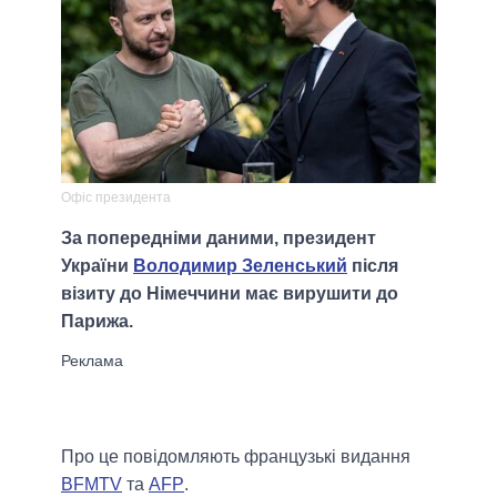
Офіс президента
За попередніми даними, президент
України
Володимир Зеленський
після
візиту до Німеччини має вирушити до
Парижа.
Про це повідомляють французькі видання
BFMTV
та
AFP
.