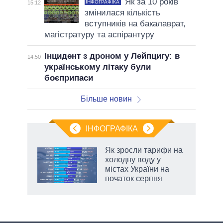
Як за 10 років
ІНФОГРАФІКА
15:12
змінилася кількість
вступників на бакалаврат,
магістратуру та аспірантуру
Інцидент з дроном у Лейпцигу: в
14:50
українському літаку були
боєприпаси
Більше новин
ІНФОГРАФІКА
Як зросли тарифи на
раїні
холодну воду у
ої
містах України на
початок серпня