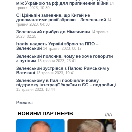
між Україною та рф для припинення війни
14
травня 2023, 10:39
Сі Цзіньпін запевнив, що Китай не
допомагатиме росії зброєю – Зеленський
14
травня 2023, 04:30
Зеленський прибув до Німеччини
14 травня
2023, 02:25
Італія надасть Україні зброю та ППО –
Зеленський
14 травня 2023, 00:17
Зеленський пояснив, чому не хоче говорити
з путіним
13 травня 2023, 23:41
Зеленський зустрівся з Папою Римським у
Ватикані
13 травня 2023, 19:41
Зеленському в Італії пообіцяли повну
підтримку інтеграції України в ЄС – подробиці
13 травня 2023, 18:44