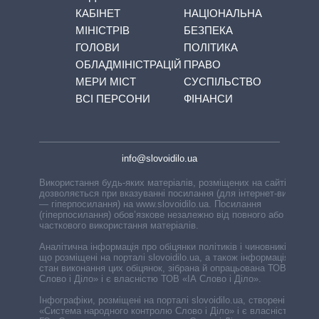
КАБІНЕТ
НАЦІОНАЛЬНА
МІНІСТРІВ
БЕЗПЕКА
ГОЛОВИ
ПОЛІТИКА
ОБЛАДМІНІСТРАЦІЙ
ПРАВО
МЕРИ МІСТ
СУСПІЛЬСТВО
ВСІ ПЕРСОНИ
ФІНАНСИ
info@slovoidilo.ua
Використання будь-яких матеріалів, розміщених на сайті,
дозволяється при вказуванні посилання (для інтернет-видань
— гіперпосилання) на www.slovoidilo.ua. Посилання
(гіперпосилання) обов’язкове незалежно від повного або
часткового використання матеріалів.
Аналітична інформація про обіцянки політиків і чиновників,
що розміщені на порталі slovoidilo.ua, а також інформація про
стан виконання цих обіцянок, зібрана й опрацьована ТОВ «ІА
Слово і Діло» і є власністю ТОВ «ІА Слово і Діло».
Інфографіки, розміщені на порталі slovoidilo.ua, створені ГО
«Система народного контролю Слово і Діло» і є власністю