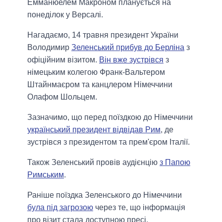
Емманюелем Макроном планується на
понеділок у Версалі.
Нагадаємо, 14 травня президент України
Володимир
Зеленський прибув до Берліна
з
офіційним візитом.
Він вже зустрівся
з
німецьким колегою Франк-Вальтером
Штайнмаєром та канцлером Німеччини
Олафом Шольцем.
Зазначимо, що перед поїздкою до Німеччини
український президент відвідав Рим
, де
зустрівся з президентом та прем'єром Італії.
Також Зеленський провів аудієнцію
з Папою
Римським
.
Раніше поїздка Зеленського до Німеччини
була під загрозою
через те, що інформація
про візит стала доступною пресі.