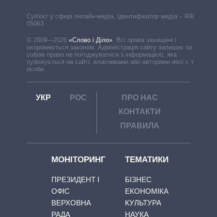
Cуб'єкт у сфері онлайн-медіа. Ідентифікатор медіа – R40-
05063
© 2009—2026
«Слово і Діло»
.
Всі права захищені і
охороняються законом. Адміністрація сайту залишає за
собою право не погоджуватися з інформацією, яка
публікується на сайті, власниками або авторами якої є треті
особи.
УКР
РОС
ПРО НАС
КОНТАКТИ
ПРАВИЛА
МОНІТОРИНГ
ТЕМАТИКИ
ПРЕЗИДЕНТ І
БІЗНЕС
ОФІС
ЕКОНОМІКА
ВЕРХОВНА
КУЛЬТУРА
РАДА
НАУКА