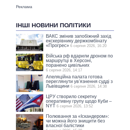
ІНШІ НОВИНИ ПОЛІТИКИ
ВАКС змінив запобіжний захід
екскерівнику держкомбінату
«Прогрес»
6 серпня 2026, 16:20
Війська рф вдарили дроном по
маршрутці в Херсоні,
поранено цивільних
6 серпня 2026, 14:17
Апеляційна палата готова
переглянути ув'язнення судді з
Львівщини
6 серпня 2026, 14:38
ЦРУ створило секретну
оперативну групу щодо Куби –
NYT
6 серпня 2026, 13:52
Полювання за «Іскандером»:
чи можна його знищити без
власної балістики