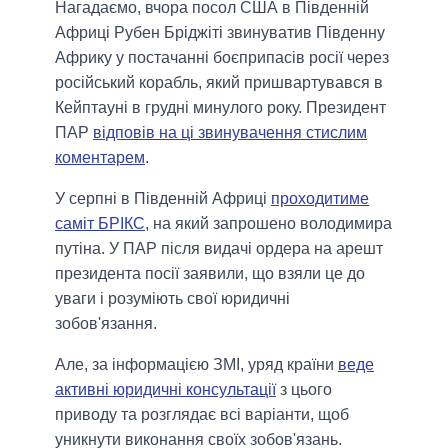
Нагадаємо, вчора посол США в Південній
Африці Рубен Бріджіті звинуватив Південну
Африку у постачанні боєприпасів росії через
російський корабль, який пришвартувався в
Кейптауні в грудні минулого року. Президент
ПАР
відповів на ці звинувачення стислим
коментарем
.
У серпні в Південній Африці
проходитиме
саміт БРІКС
, на який запрошено володимира
путіна. У ПАР після видачі ордера на арешт
президента посії заявили, що взяли це до
уваги і розуміють свої юридичні
зобов'язання.
Але, за інформацією ЗМІ, уряд країни
веде
активні юридичні консультації
з цього
приводу та розглядає всі варіанти, щоб
уникнути виконання своїх зобов'язань.