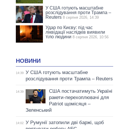
У США готують масштабне
розслідування проти Трампа –
Reuters
8 серпня 2026, 14:39
Удар по Києву: під час
ліквідації наслідків виявили
тіло людини
8 серпня 2026, 10:56
НОВИНИ
У США готують масштабне
14:39
розслідування проти Трампа – Reuters
США постачатимуть Україні
14:39
ракети-перехоплювачі для
Patriot щомісяця –
Зеленський
У Румунії затопили дві баржі, щоб
14:02
врятувати роботу АЕС