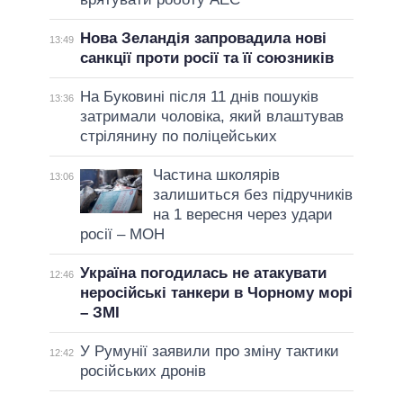
Нова Зеландія запровадила нові
13:49
санкції проти росії та її союзників
На Буковині після 11 днів пошуків
13:36
затримали чоловіка, який влаштував
стрілянину по поліцейських
Частина школярів
13:06
залишиться без підручників
на 1 вересня через удари
росії – МОН
Україна погодилась не атакувати
12:46
неросійські танкери в Чорному морі
– ЗМІ
У Румунії заявили про зміну тактики
12:42
російських дронів