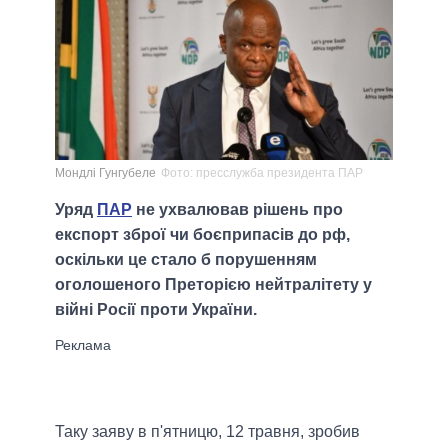
Мондлі Гунгубеле
Фото: пресслужба президента ПАР
Уряд
ПАР
не ухвалював рішень про
експорт зброї чи боєприпасів до рф,
оскільки це стало б порушенням
оголошеного Преторією нейтралітету у
війні Росії проти України.
Таку заяву в п'ятницю, 12 травня, зробив