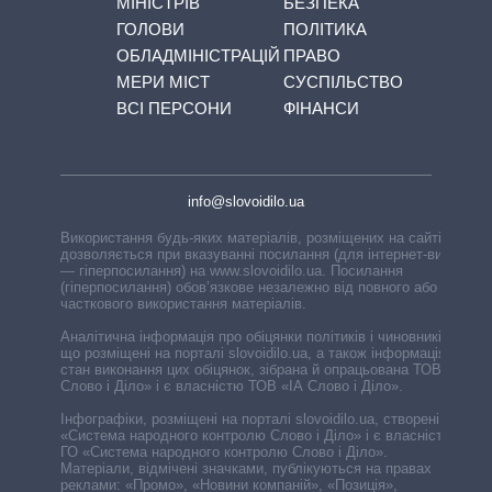
МІНІСТРІВ
БЕЗПЕКА
ГОЛОВИ
ПОЛІТИКА
ОБЛАДМІНІСТРАЦІЙ
ПРАВО
МЕРИ МІСТ
СУСПІЛЬСТВО
ВСІ ПЕРСОНИ
ФІНАНСИ
info@slovoidilo.ua
Використання будь-яких матеріалів, розміщених на сайті,
дозволяється при вказуванні посилання (для інтернет-видань
— гіперпосилання) на www.slovoidilo.ua. Посилання
(гіперпосилання) обов’язкове незалежно від повного або
часткового використання матеріалів.
Аналітична інформація про обіцянки політиків і чиновників,
що розміщені на порталі slovoidilo.ua, а також інформація про
стан виконання цих обіцянок, зібрана й опрацьована ТОВ «ІА
Слово і Діло» і є власністю ТОВ «ІА Слово і Діло».
Інфографіки, розміщені на порталі slovoidilo.ua, створені ГО
«Система народного контролю Слово і Діло» і є власністю
ГО «Система народного контролю Слово і Діло».
Матеріали, відмічені значками, публікуються на правах
реклами: «Промо», «Новини компаній», «Позиція»,