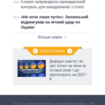
Іспанія запровадила прикордонний
12:26
контроль для мандрівників з Італії
«Не хоче лише путін»: Зеленський
12:10
відреагував на нічний удар по
Україні
Більше новин
ІНФОГРАФІКА
Дефіцит пам’яті: як
раїні
зріс попит на чипи за
ої
останні роки і що
прогнозують на 2027-
й
аспі
Cуб'єкт у сфері онлайн-медіа. Ідентифікатор медіа – R40-