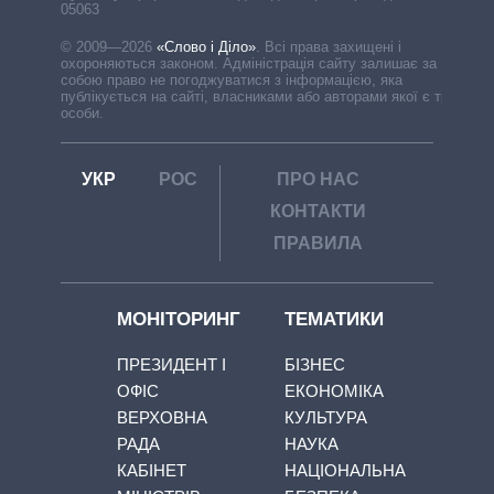
05063
© 2009—2026
«Слово і Діло»
.
Всі права захищені і
охороняються законом. Адміністрація сайту залишає за
собою право не погоджуватися з інформацією, яка
публікується на сайті, власниками або авторами якої є треті
особи.
УКР
РОС
ПРО НАС
КОНТАКТИ
ПРАВИЛА
МОНІТОРИНГ
ТЕМАТИКИ
ПРЕЗИДЕНТ І
БІЗНЕС
ОФІС
ЕКОНОМІКА
ВЕРХОВНА
КУЛЬТУРА
РАДА
НАУКА
КАБІНЕТ
НАЦІОНАЛЬНА