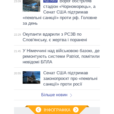
Ворог обстріляв
ПІДСУМКИ
23:09
стадіон «Чорноморець», а
Сенат США підтримав
«пекельні санкції» проти рф. Головне
за день
Окупанти вдарили з РСЗВ по
22:29
Слов'янську, є жертва і поранені
У Німеччині над військовою базою, де
21:45
ремонтують системи Patriot, помітили
невідомі БПЛА
Сенат США підтримав
20:55
законопроєкт про «пекельні
санкції» проти росії
Більше новин
ІНФОГРАФІКА