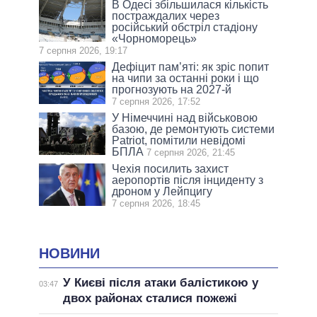
В Одесі збільшилася кількість
постраждалих через
російський обстріл стадіону
«Чорноморець»
7 серпня 2026, 19:17
Дефіцит пам’яті: як зріс попит
на чипи за останні роки і що
прогнозують на 2027-й
7 серпня 2026, 17:52
У Німеччині над військовою
базою, де ремонтують системи
Patriot, помітили невідомі
БПЛА
7 серпня 2026, 21:45
Чехія посилить захист
аеропортів після інциденту з
дроном у Лейпцигу
7 серпня 2026, 18:45
НОВИНИ
У Києві після атаки балістикою у
03:47
двох районах сталися пожежі