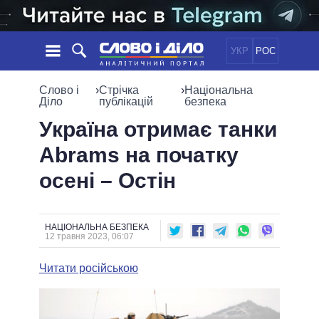
УКР
РОС
НОВИНИ
Слово і
›
Стрічка
›
Національна
Діло
публікацій
безпека
ОБIЦЯНКИ
СТРІЧКА
ПОЛІТИКА
Україна отримає танки
ПОДІЇ
ЕКОНОМІКА
Abrams на початку
ПОЛIТИКИ
СТАТТІ
СУСПІЛЬСТВО
осені – Остін
ІНФОГРАФІКА
ДУМКИ
СВІТ
УСІ ПОЛІТИКИ
ОГЛЯДИ
ПРЕЗИДЕНТ І ОФІС
ВІДЕО
ДАЙДЖЕСТИ
ВЕРХОВНА РАДА
НАЦІОНАЛЬНА БЕЗПЕКА
12 травня 2023, 06:07
ПІДТРИМАТИ
КАБІНЕТ МІНІСТРІВ
ГОЛОВИ ОБЛАДМІНІСТРАЦІЙ
Читати російською
ПОРІВНЯННЯ ПОЛІТИКІВ
МЕРИ МІСТ
ВСІ ПЕРСОНИ