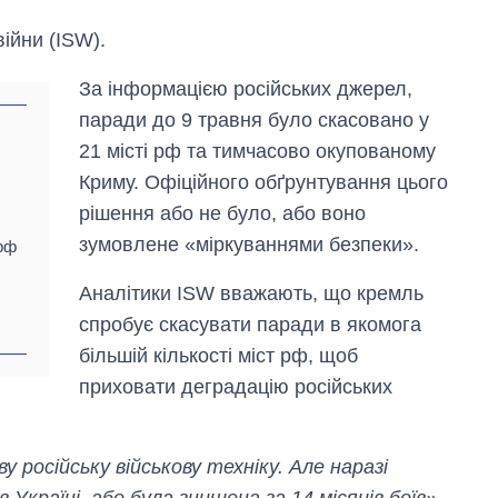
ійни (ISW).
За інформацією російських джерел,
паради до 9 травня було скасовано у
21 місті рф та тимчасово окупованому
Криму. Офіційного обґрунтування цього
рішення або не було, або воно
зумовлене «міркуваннями безпеки».
 рф
Дефіцит пам’яті:
як зріс попит на
Аналітики ISW вважають, що кремль
чипи за останні
роки і що
спробує скасувати паради в якомога
прогнозують на
більшій кількості міст рф, щоб
2027-й
приховати деградацію російських
російську військову техніку. Але наразі
Україні, або була знищена за 14 місяців боїв»,