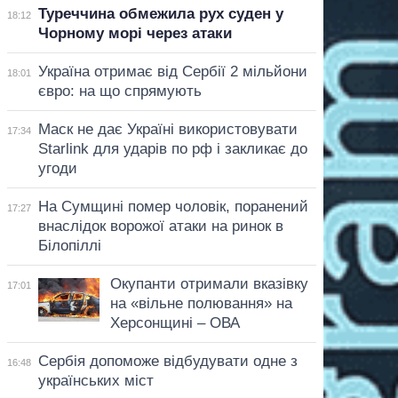
Туреччина обмежила рух суден у
18:12
Чорному морі через атаки
Україна отримає від Сербії 2 мільйони
18:01
євро: на що спрямують
Маск не дає Україні використовувати
17:34
Starlink для ударів по рф і закликає до
угоди
На Сумщині помер чоловік, поранений
17:27
внаслідок ворожої атаки на ринок в
Білопіллі
Окупанти отримали вказівку
17:01
на «вільне полювання» на
Херсонщині – ОВА
Сербія допоможе відбудувати одне з
16:48
українських міст