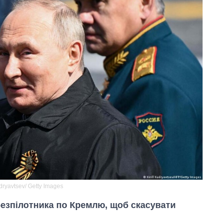
udryavtsev/ Getty Images
езпілотника по Кремлю, щоб скасувати