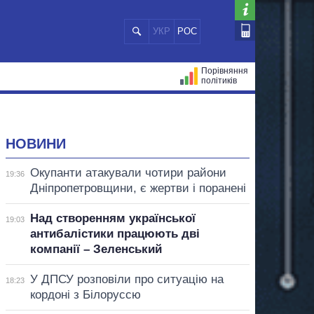
УКР
РОС
Порівняння
політиків
ЦІЙ
МЕРИ МІСТ
ВСІ ПЕРСОНИ
НОВИНИ
Окупанти атакували чотири райони
19:36
Дніпропетровщини, є жертви і поранені
Над створенням української
19:03
антибалістики працюють дві
компанії – Зеленський
У ДПСУ розповіли про ситуацію на
18:23
кордоні з Білоруссю