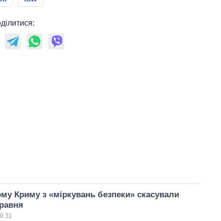
ділитися:
му Криму з «міркувань безпеки» скасували
травня
9:31