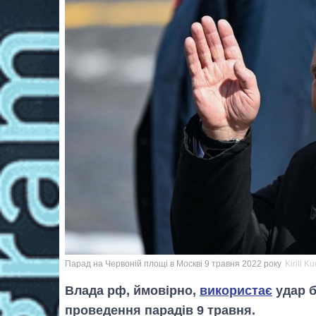
Парад на Червоній площі в Москві 9 травня 2022 року
Kirill K
Влада рф, ймовірно,
використає
удар б
проведення парадів 9 травня.