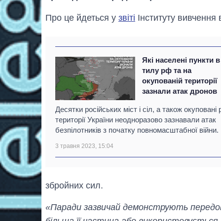
Про це йдеться у
звіті
Інституту вивчення в
Які населені пункти в
тилу рф та на
окупованій території
зазнали атак дронов
Десятки російських міст і сіл, а також окуповані
території України неодноразово зазнавали атак
безпілотників з початку повномасштабної війни.
3 травня 2023, 15:04
збройних сил.
«Паради зазвичай демонструють передову 
більша її частина або використовується в 