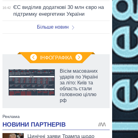
ЄС виділив додаткові 30 млн євро на
16:42
підтримку енергетики України
Більше новин
ІНФОГРАФІКА
Вісім масованих
ударів по Україні
за літо: Київ та
область стали
головною ціллю
рф