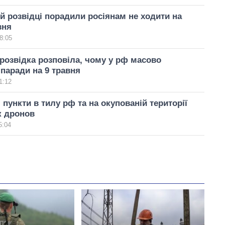
ій розвідці порадили росіянам не ходити на
вня
8:05
розвідка розповіла, чому у рф масово
паради на 9 травня
1:12
 пункти в тилу рф та на окупованій території
к дронов
5:04