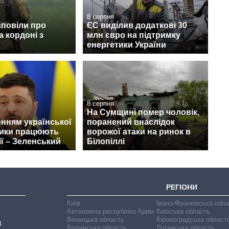
8 серпня
зповіли про
ЄС виділив додаткові 30
а кордоні з
млн євро на підтримку
енергетики України
8 серпня
На Сумщині помер чоловік,
нням української
поранений внаслідок
тики працюють
ворожої атаки на ринок в
ії – Зеленський
Білопіллі
РЕГІОНИ
Київ
Івано-Франківська обл
Автономна республіка Крим
Київська область
Вінницька область
Кіровоградська област
В
Волинська область
Луганська область