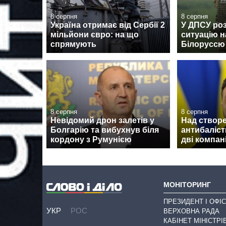
8 серпня
8 серпня
Україна отримає від Сербії 2
У ДПСУ ро
мільйони євро: на що
ситуацію н
спрямують
Білоруссю
8 серпня
8 серпня
Невідомий дрон залетів у
Над створе
Болгарію та вибухнув біля
антибаліс
кордону з Румунією
дві компан
МОНІТОРИНГ
ПРЕЗИДЕНТ І ОФІС
УКР
РОС
ВЕРХОВНА РАДА
КАБІНЕТ МІНІСТРІ