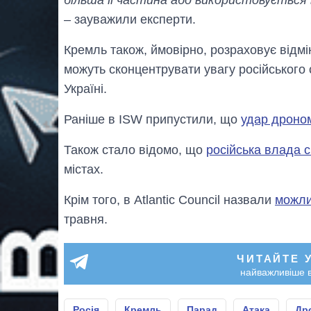
– зауважили експерти.
Кремль також, ймовірно, розраховує відм
можуть сконцентрувати увагу російського с
Україні.
Раніше в ISW припустили, що
удар дроном
Також стало відомо, що
російська влада 
містах.
Крім того, в Atlantic Council назвали
можли
травня.
ЧИТАЙТЕ 
найважливіше в
Росія
Кремль
Парад
Атака
Др