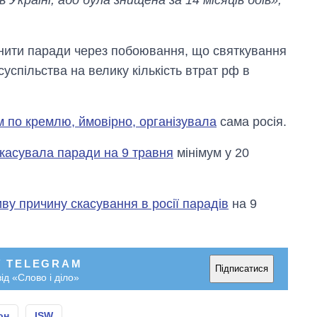
інити паради через побоювання, що святкування
успільства на велику кількість втрат рф в
 по кремлю, ймовірно, організувала
сама росія.
скасувала паради на 9 травня
мінімум у 20
ву причину скасування в росії парадів
на 9
У TELEGRAM
Підписатися
ід «Слово і діло»
он
ISW