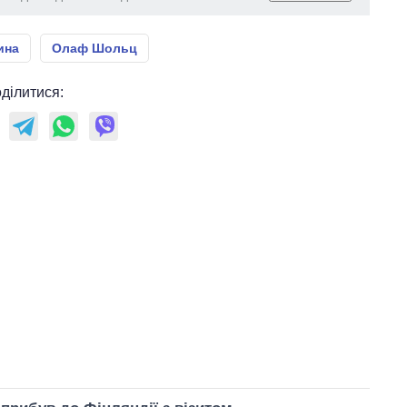
ина
Олаф Шольц
ділитися: