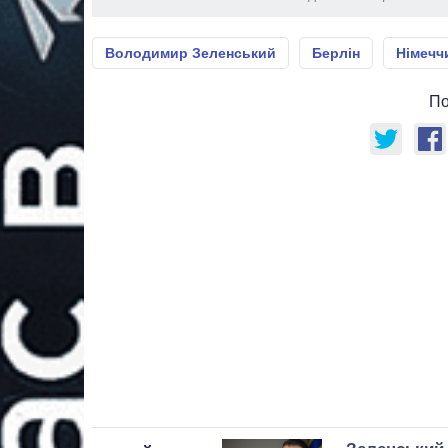
Володимир Зеленський
Берлін
Німечч
По