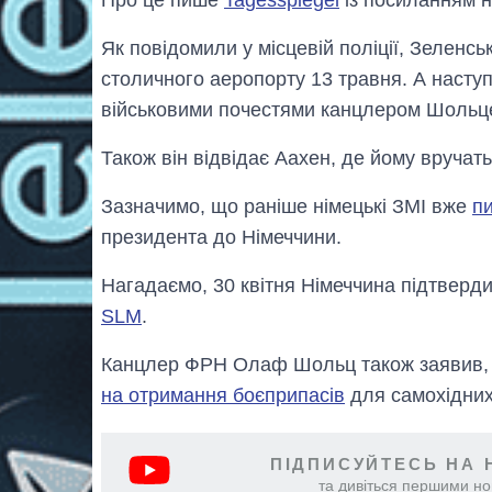
Про це пише
Tagesspiegel
із посиланням 
Як повідомили у місцевій поліції, Зеленсь
столичного аеропорту 13 травня. А наступ
військовими почестями канцлером Шольц
Також він відвідає Аахен, де йому вручат
Зазначимо, що раніше німецькі ЗМІ вже
п
президента до Німеччини.
Нагадаємо, 30 квітня Німеччина підтверди
SLM
.
Канцлер ФРН Олаф Шольц також заявив
на отримання боєприпасів
для самохідних
ПІДПИСУЙТЕСЬ НА 
та дивіться першими нов