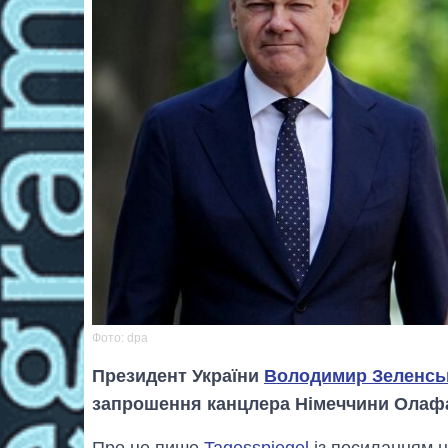
Фото: dpa
Президент України
Володимир Зеленсь
запрошення канцлера Німеччини Олаф