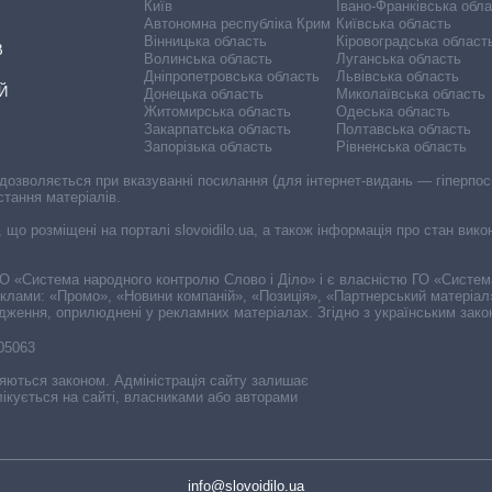
Київ
Івано-Франківська обл
Автономна республіка Крим
Київська область
Вінницька область
Кіровоградська област
В
Волинська область
Луганська область
Дніпропетровська область
Львівська область
Й
Донецька область
Миколаївська область
Житомирська область
Одеська область
Закарпатська область
Полтавська область
Запорізька область
Рівненська область
 дозволяється при вказуванні посилання (для інтернет-видань — гіперпоси
стання матеріалів.
, що розміщені на порталі slovoidilo.ua, а також інформація про стан вик
і ГО «Система народного контролю Слово і Діло» і є власністю ГО «Систе
еклами: «Промо», «Новини компаній», «Позиція», «Партнерський матеріал
судження, оприлюднені у рекламних матеріалах. Згідно з українським зак
-05063
няються законом. Адміністрація сайту залишає
ікується на сайті, власниками або авторами
info@slovoidilo.ua