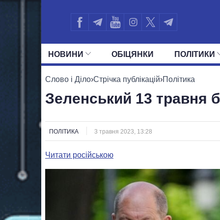
НОВИНИ
ОБIЦЯНКИ
ПОЛIТИКИ
УСІ ПОЛІТИКИ
ПРЕЗИДЕНТ І ОФ
Слово і Діло
›
Стрічка публікацій
›
Політика
Зеленський 13 травня б
ПОЛІТИКА
3 травня 2023, 13:28
Читати російською