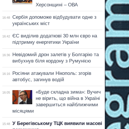
Херсонщині – ОВА
Сербія допоможе відбудувати одне з
16:48
українських міст
ЄС виділив додаткові 30 млн євро на
16:42
підтримку енергетики України
Невідомий дрон залетів у Болгарію та
16:36
вибухнув біля кордону з Румунією
Росіяни атакували Нікополь: згорів
16:16
автобус, загинув водій
«Буде складна зима»: Вучич
16:05
не вірить, що війна в Україні
завершиться найближчими
місяцями
У Берегівському ТЦК виявили масові
15:48