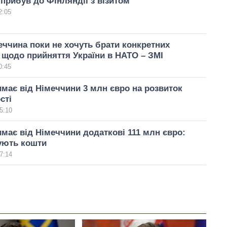
прибув до Фінляндії з візитом
2:05
ччина поки не хочуть брати конкретних
 щодо прийняття України в НАТО – ЗМІ
0:45
имає від Німеччини 3 млн євро на розвиток
сті
5:10
имає від Німеччини додаткові 111 млн євро:
ують кошти
7:14