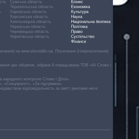
асть
Сумська область
Бізнес
Тернопільська область
Економіка
ь
Харківська область
Культура
Херсонська область
Наука
Хмельницька область
Національна безпека
Черкаська область
Політика
Чернівецька область
Право
Чернігівська область
Суспільство
Фінанси
лання) на www.slovoidilo.ua. Посилання (гіперпосилання)
онання цих обіцянок, зібрана й опрацьована ТОВ «ІА Слово і
ма народного контролю Слово і Діло».
», «Спецпроєкт», «За підтримки».
онодавством відповідальність за зміст реклами несе