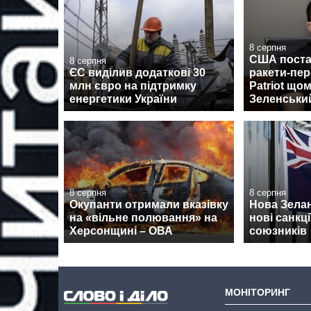
8 серпня
США поста
8 серпня
ЄС виділив додаткові 30
ракети-пе
млн євро на підтримку
Patriot щом
енергетики України
Зеленськи
8 серпня
8 серпня
Окупанти отримали вказівку
Нова Зела
на «вільне полювання» на
нові санкції
Херсонщині – ОВА
союзників
МОНІТОРИНГ