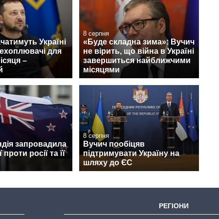
8 серпня
чатимуть Україні
«Буде складна зима»: Вучич
рехоплювачі для
не вірить, що війна в Україні
ісяця –
завершиться найближчими
й
місяцями
8 серпня
ндія запровадила
Вучич пообіцяв
 проти росії та її
підтримувати Україну на
шляху до ЄС
РЕГІОНИ