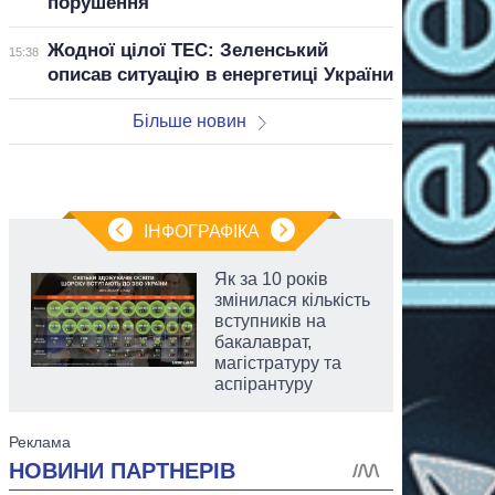
порушення
Жодної цілої ТЕС: Зеленський
15:38
описав ситуацію в енергетиці України
Більше новин
ІНФОГРАФІКА
Як за 10 років
змінилася кількість
вступників на
бакалаврат,
магістратуру та
аспірантуру