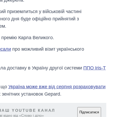
на джерела.
кий приземлиться у військовій частині
ного дня буде офіційно прийнятий з
ем.
ь премію Карла Великого.
исали
про можливий візит українського
Від 1 місяця – до 5
ла доставку в Україну другої системи
ППО Iris-T
років: хто і як
довго обіймав
посаду керівника
СЗР
, що
Україна може вже від серпня розраховувати
 зенітних установок Gepard.
НАШ YOUTUBE КАНАЛ
Підписатися
і відео від «Слово і діло»