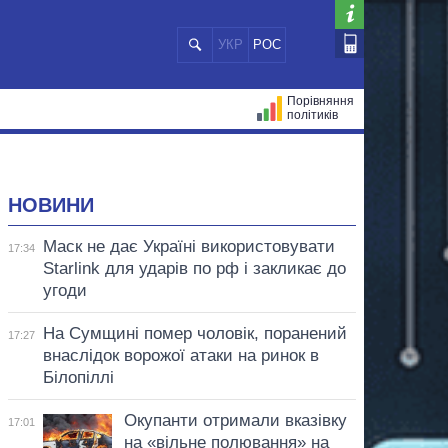
УКР
РОС
Порівняння
політиків
ЦІЙ
МЕРИ МІСТ
ВСІ ПЕРСОНИ
НОВИНИ
Маск не дає Україні використовувати
17:34
Starlink для ударів по рф і закликає до
угоди
На Сумщині помер чоловік, поранений
17:27
внаслідок ворожої атаки на ринок в
Білопіллі
Окупанти отримали вказівку
17:01
на «вільне полювання» на