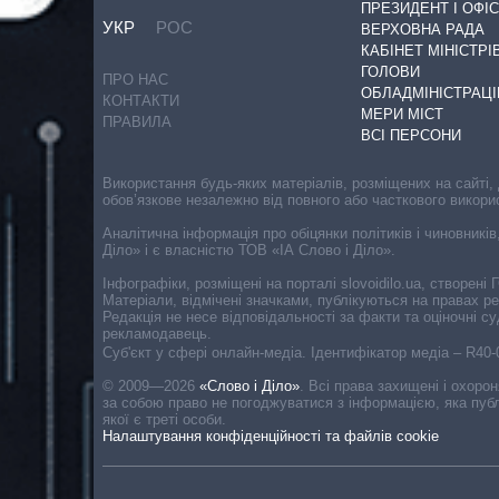
ПРЕЗИДЕНТ І ОФІС
УКР
РОС
ВЕРХОВНА РАДА
КАБІНЕТ МІНІСТРІ
ГОЛОВИ
ПРО НАС
ОБЛАДМІНІСТРАЦІ
КОНТАКТИ
МЕРИ МІСТ
ПРАВИЛА
ВСІ ПЕРСОНИ
Використання будь-яких матеріалів, розміщених на сайті,
обов’язкове незалежно від повного або часткового викори
Аналітична інформація про обіцянки політиків і чиновників
Діло» і є власністю ТОВ «ІА Слово і Діло».
Інфографіки, розміщені на порталі slovoidilo.ua, створен
Матеріали, відмічені значками, публікуються на правах р
Редакція не несе відповідальності за факти та оціночні 
рекламодавець.
Cуб'єкт у сфері онлайн-медіа. Ідентифікатор медіа – R40
© 2009—2026
«Слово і Діло»
.
Всі права захищені і охоро
за собою право не погоджуватися з інформацією, яка публ
якої є треті особи.
Налаштування конфіденційності та файлів cookie